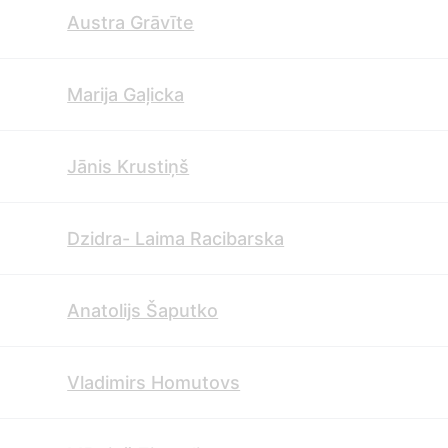
Austra Grāvīte
Marija Gaļicka
Jānis Krustiņš
Dzidra- Laima Racibarska
Anatolijs Šaputko
Vladimirs Homutovs