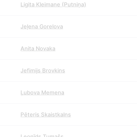
Ligita Kleimane (Putniņa)
Jeļena Gorelova
Anita Novaka
Jefimijs Brovkins
Ļubova Memena
Pēteris Skaistkalns
Leonīds Tumašs