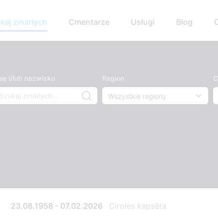
kaj zmarłych
Cmentarze
Usługi
Blog
ię i/lub nazwisko
Region
C
23.08.1958 - 07.02.2026
Ciroles kapsēta