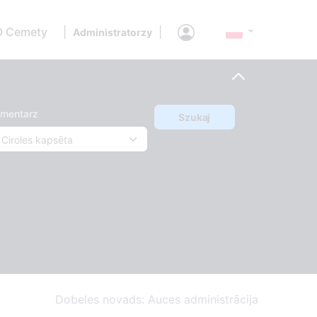
O Cemety
|
|
Administratorzy
mentarz
Szukaj
Dobeles novads: Auces administrācija