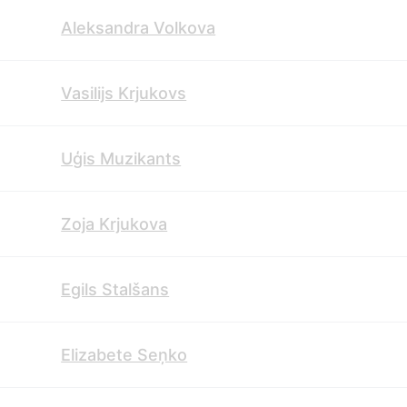
Aleksandra Volkova
Vasilijs Krjukovs
Uģis Muzikants
Zoja Krjukova
Egils Stalšans
Elizabete Seņko