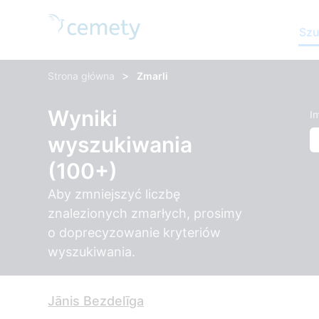
Szu
>
Strona główna
Zmarli
Wyniki
Im
wyszukiwania
(100+)
Aby zmniejszyć liczbę
znalezionych zmarłych, prosimy
o doprecyzowanie kryteriów
wyszukiwania.
Jānis Bezdelīga