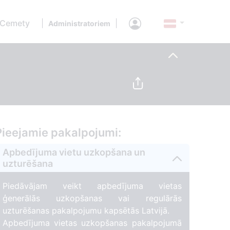
 Cemety
|
|
Administratoriem
Pieejamie pakalpojumi:
Apbedījuma vietu uzkopšana un
uzturēšana
Piedāvājam veikt apbedījuma vietas
ģenerālās uzkopšanas vai regulārās
uzturēšanas pakalpojumu kapsētās Latvijā.
Apbedījuma vietas uzkopšanas pakalpojumā