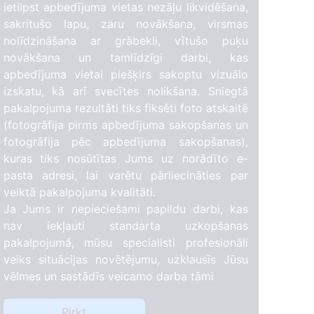
ietilpst apbedījuma vietas nezāļu likvidēšana,
sakritušo lapu, zaru novākšana, virsmas
nolīdzināšana ar grābekli, vītušo puķu
novākšana un tamlīdzīgi darbi, kas
apbedījuma vietai piešķirs sakoptu vizuālo
izskatu, kā arī svecītes nolikšana. Sniegtā
pakalpojuma rezultāti tiks fiksēti foto atskaitē
(fotogrāfija pirms apbedījuma sakopšanas un
fotogrāfija pēc apbedījuma sakopšanas),
kuras tiks nosūtītas Jums uz norādīto e-
pasta adresi, lai varētu pārliecināties par
veiktā pakalpojuma kvalitāti.
Ja Jums ir nepieciešami papildu darbi, kas
nav iekļauti standarta uzkopšanas
pakalpojumā, mūsu specialisti profesionāli
veiks situācijas novētējumu, uzklausīs Jūsu
vēlmes un sastādīs veicamo darba tāmi
Pirkt