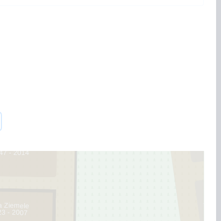
183
2
ņš Ziemelis
47 - 2014
1
a Ziemele
23 - 2007