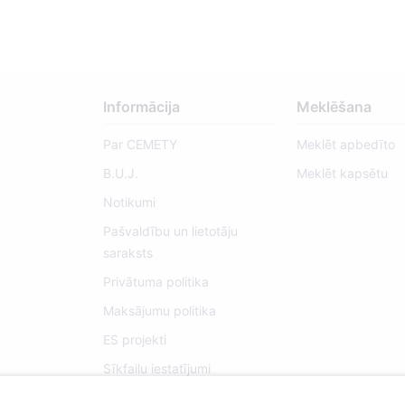
Informācija
Meklēšana
Par CEMETY
Meklēt apbedīto
B.U.J.
Meklēt kapsētu
Notikumi
Pašvaldību un lietotāju
saraksts
Privātuma politika
Maksājumu politika
ES projekti
Sīkfailu iestatījumi