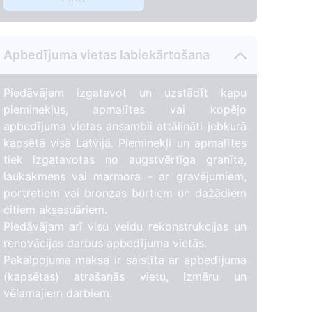
Apbedījuma vietas labiekārtošana
Piedāvājam izgatavot un uzstādīt kapu
pieminekļus, apmalītes vai kopējo
apbedījuma vietas ansambli attālināti jebkurā
kapsētā visā Latvijā. Pieminekļi un apmalītes
tiek izgatavotas no augstvērtīga granīta,
laukakmens vai marmora - ar gravējumiem,
portretiem vai bronzas burtiem un dažādiem
citiem aksesuāriem.
Piedāvājam arī visu veidu rekonstrukcijas un
renovācijas darbus apbedījuma vietās.
Pakalpojuma maksa ir saistīta ar apbedījuma
(kapsētas) atrašanās vietu, izmēru un
vēlamajiem darbiem.