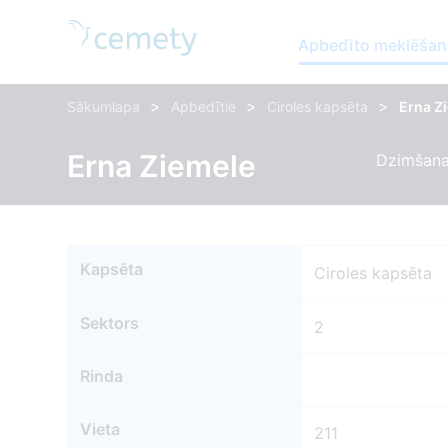
Apbedīto meklēšan
>
>
>
Sākumlapa
Apbedītie
Ciroles kapsēta
Erna Z
Erna Ziemele
Dzimšana
Kapsēta
Ciroles kapsēta
Sektors
2
Rinda
Vieta
211