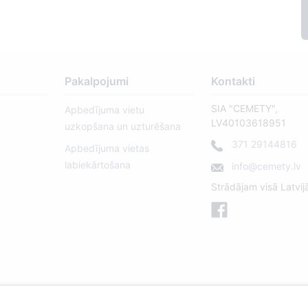
Pakalpojumi
Kontakti
SIA "CEMETY",
Apbedījuma vietu
LV40103618951
uzkopšana un uzturēšana
371 29144816
Apbedījuma vietas
labiekārtošana
info@cemety.lv
Strādājam visā Latvij