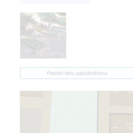
211
Pieteikt datu papildināšanu
Mārti
19
2
Ern
19
1