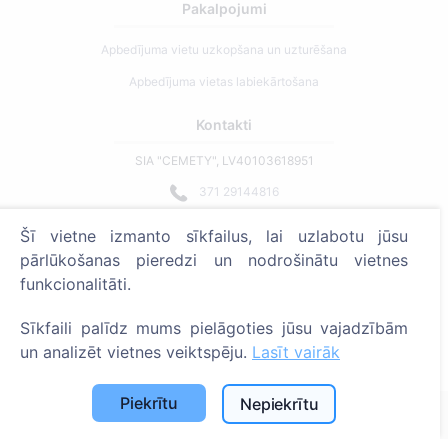
Pakalpojumi
Apbedījuma vietu uzkopšana un uzturēšana
Apbedījuma vietas labiekārtošana
Kontakti
SIA "CEMETY", LV40103618951
371 29144816
info@cemety.lv
Šī vietne izmanto sīkfailus, lai uzlabotu jūsu
Strādājam visā Latvijā!
pārlūkošanas pieredzi un nodrošinātu vietnes
funkcionalitāti.
Sīkfaili palīdz mums pielāgoties jūsu vajadzībām
un analizēt vietnes veiktspēju.
Lasīt vairāk
Administratoriem
Piekrītu
Nepiekrītu
© 2013 - 2026 Cemety Visas tiesības aizsargātas
Privātuma politika un noteikumi.