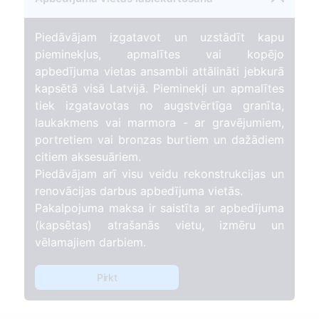
Piedāvājam izgatavot un uzstādīt kapu
pieminekļus, apmalītes vai kopējo
apbedījuma vietas ansambli attālināti jebkurā
kapsētā visā Latvijā. Pieminekļi un apmalītes
tiek izgatavotas no augstvērtīga granīta,
laukakmens vai marmora - ar gravējumiem,
portretiem vai bronzas burtiem un dažādiem
citiem aksesuāriem.
Piedāvājam arī visu veidu rekonstrukcijas un
renovācijas darbus apbedījuma vietās.
Pakalpojuma maksa ir saistīta ar apbedījuma
(kapsētas) atrašanās vietu, izmēru un
vēlamajiem darbiem.
Pirkt