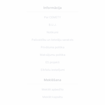
Informācija
Par CEMETY
B.U.J.
Notikumi
Pašvaldību un lietotāju saraksts
Privātuma politika
Maksājumu politika
ES projekti
Sīkfailu iestatījumi
Meklēšana
Meklēt apbedīto
Meklēt kapsētu