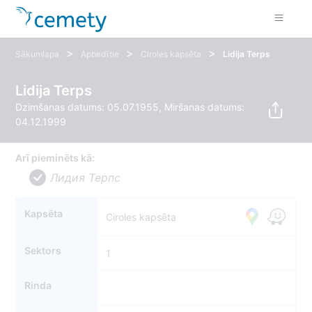
>
>
>
Sākumlapa
Apbedītie
Ciroles kapsēta
Lidija Terps
Lidija Terps
Dzimšanas datums: 05.07.1955, Miršanas datums:
04.12.1999
Arī pieminēts kā:
Лидия Терпс
Kapsēta
Ciroles kapsēta
Sektors
1
Rinda