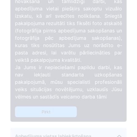
novākšana un tamlīdzīgi darbi, kas
apbedījuma vietai piešķirs sakoptu vizuālo
izskatu, kā arī svecītes nolikšana. Sniegtā
pakalpojuma rezultāti tiks fiksēti foto atskaitē
(fotogrāfija pirms apbedījuma sakopšanas un
fotogrāfija pēc apbedījuma sakopšanas),
kuras tiks nosūtītas Jums uz norādīto e-
pasta adresi, lai varētu pārliecināties par
veiktā pakalpojuma kvalitāti.
Ja Jums ir nepieciešami papildu darbi, kas
nav iekļauti standarta uzkopšanas
pakalpojumā, mūsu specialisti profesionāli
veiks situācijas novētējumu, uzklausīs Jūsu
vēlmes un sastādīs veicamo darba tāmi
Pirkt
Apbedījuma vietas labiekārtošana