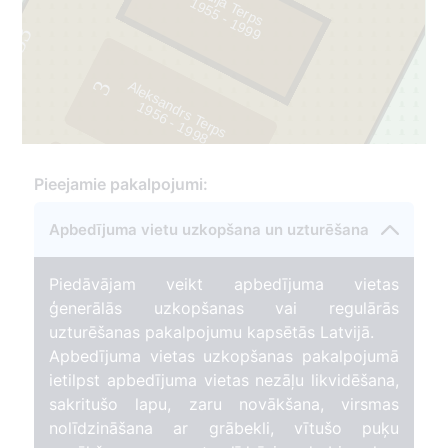
Lidija Terps
9
5
5
-
1
9
9
1
9
253
3
Aleksandrs Terps
1
9
5
6
-
1
9
9
8
Pieejamie pakalpojumi:
2
Apbedījuma vietu uzkopšana un uzturēšana
Piedāvājam veikt apbedījuma vietas
ģenerālās uzkopšanas vai regulārās
uzturēšanas pakalpojumu kapsētās Latvijā.
Apbedījuma vietas uzkopšanas pakalpojumā
ietilpst apbedījuma vietas nezāļu likvidēšana,
sakritušo lapu, zaru novākšana, virsmas
nolīdzināšana ar grābekli, vītušo puķu