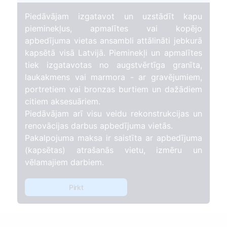
Piedāvājam izgatavot un uzstādīt kapu
pieminekļus, apmalītes vai kopējo
apbedījuma vietas ansambli attālināti jebkurā
kapsētā visā Latvijā. Pieminekļi un apmalītes
tiek izgatavotas no augstvērtīga granīta,
laukakmens vai marmora - ar gravējumiem,
portretiem vai bronzas burtiem un dažādiem
citiem aksesuāriem.
Piedāvājam arī visu veidu rekonstrukcijas un
renovācijas darbus apbedījuma vietās.
Pakalpojuma maksa ir saistīta ar apbedījuma
(kapsētas) atrašanās vietu, izmēru un
vēlamajiem darbiem.
Pirkt