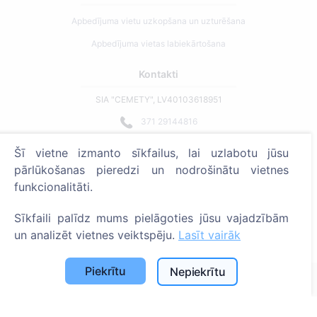
Apbedījuma vietu uzkopšana un uzturēšana
Apbedījuma vietas labiekārtošana
Kontakti
SIA "CEMETY", LV40103618951
371 29144816
info@cemety.lv
Šī vietne izmanto sīkfailus, lai uzlabotu jūsu
Strādājam visā Latvijā!
pārlūkošanas pieredzi un nodrošinātu vietnes
funkcionalitāti.
Sīkfaili palīdz mums pielāgoties jūsu vajadzībām
un analizēt vietnes veiktspēju.
Lasīt vairāk
Administratoriem
Piekrītu
Nepiekrītu
© 2013 - 2026 Cemety Visas tiesības aizsargātas
Privātuma politika un noteikumi.