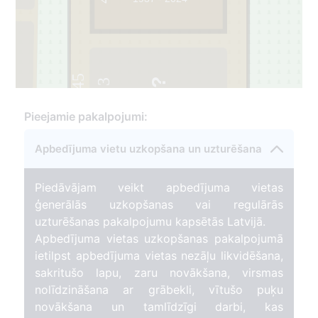
45
3
Pieejamie pakalpojumi:
Apbedījuma vietu uzkopšana un uzturēšana
Piedāvājam veikt apbedījuma vietas
ģenerālās uzkopšanas vai regulārās
uzturēšanas pakalpojumu kapsētās Latvijā.
Apbedījuma vietas uzkopšanas pakalpojumā
ietilpst apbedījuma vietas nezāļu likvidēšana,
sakritušo lapu, zaru novākšana, virsmas
nolīdzināšana ar grābekli, vītušo puķu
novākšana un tamlīdzīgi darbi, kas