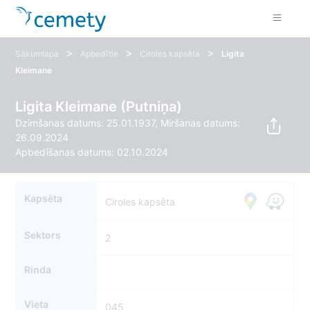
>
>
>
Sākumlapa
Apbedītie
Ciroles kapsēta
Ligita
Kleimane
Ligita Kleimane (Putniņa)
Dzimšanas datums: 25.01.1937, Miršanas datums:
26.09.2024
Apbedīšanas datums: 02.10.2024
Kapsēta
Ciroles kapsēta
Sektors
2
Rinda
Vieta
045