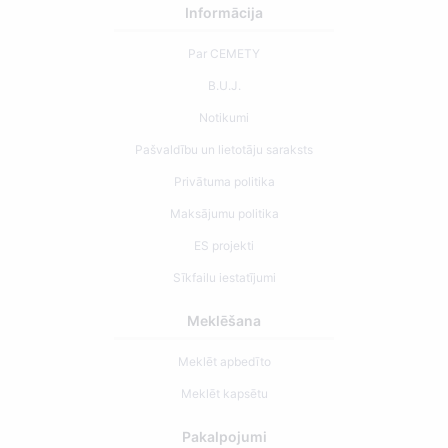
Informācija
Par CEMETY
B.U.J.
Notikumi
Pašvaldību un lietotāju saraksts
Privātuma politika
Maksājumu politika
ES projekti
Sīkfailu iestatījumi
Meklēšana
Meklēt apbedīto
Meklēt kapsētu
Pakalpojumi