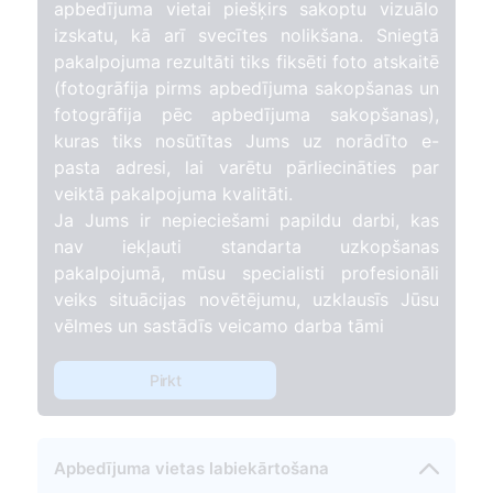
apbedījuma vietai piešķirs sakoptu vizuālo
izskatu, kā arī svecītes nolikšana. Sniegtā
pakalpojuma rezultāti tiks fiksēti foto atskaitē
(fotogrāfija pirms apbedījuma sakopšanas un
fotogrāfija pēc apbedījuma sakopšanas),
kuras tiks nosūtītas Jums uz norādīto e-
pasta adresi, lai varētu pārliecināties par
veiktā pakalpojuma kvalitāti.
Ja Jums ir nepieciešami papildu darbi, kas
nav iekļauti standarta uzkopšanas
pakalpojumā, mūsu specialisti profesionāli
veiks situācijas novētējumu, uzklausīs Jūsu
vēlmes un sastādīs veicamo darba tāmi
Pirkt
Apbedījuma vietas labiekārtošana