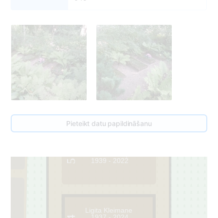
Pieteikt datu papildināšanu
Dzintra Putniņa
1939 - 2022
5
Ligita Kleimane
1937 - 2024
4