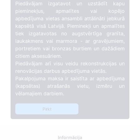
Piedāvājam izgatavot un uzstādīt kapu
pieminekļus, apmalītes vai kopējo
apbedījuma vietas ansambli attālināti jebkurā
kapsētā visā Latvijā. Pieminekļi un apmalītes
tiek izgatavotas no augstvērtīga granīta,
laukakmens vai marmora - ar gravējumiem,
portretiem vai bronzas burtiem un dažādiem
citiem aksesuāriem.
Piedāvājam arī visu veidu rekonstrukcijas un
renovācijas darbus apbedījuma vietās.
Pakalpojuma maksa ir saistīta ar apbedījuma
(kapsētas) atrašanās vietu, izmēru un
vēlamajiem darbiem.
Pirkt
Informācija