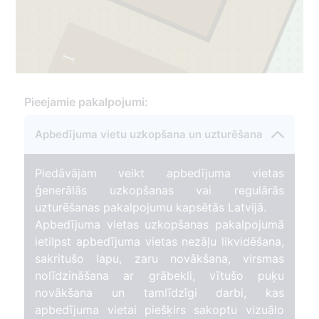
1
Pieejamie pakalpojumi:
Apbedījuma vietu uzkopšana un uzturēšana
Piedāvājam veikt apbedījuma vietas
ģenerālās uzkopšanas vai regulārās
uzturēšanas pakalpojumu kapsētās Latvijā.
Apbedījuma vietas uzkopšanas pakalpojumā
ietilpst apbedījuma vietas nezāļu likvidēšana,
sakritušo lapu, zaru novākšana, virsmas
nolīdzināšana ar grābekli, vītušo puķu
novākšana un tamlīdzīgi darbi, kas
apbedījuma vietai piešķirs sakoptu vizuālo