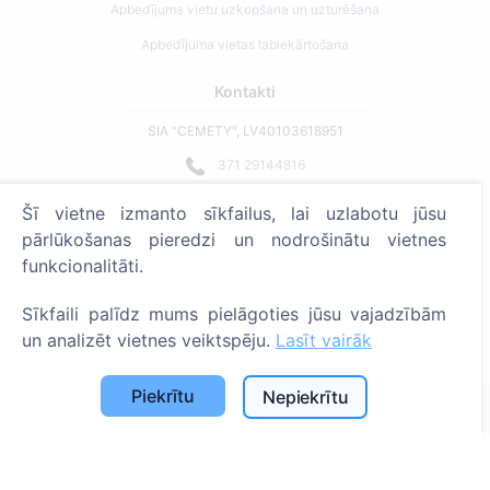
Apbedījuma vietu uzkopšana un uzturēšana
Apbedījuma vietas labiekārtošana
Kontakti
SIA "CEMETY", LV40103618951
371 29144816
info@cemety.lv
Šī vietne izmanto sīkfailus, lai uzlabotu jūsu
Strādājam visā Latvijā!
pārlūkošanas pieredzi un nodrošinātu vietnes
funkcionalitāti.
Sīkfaili palīdz mums pielāgoties jūsu vajadzībām
un analizēt vietnes veiktspēju.
Lasīt vairāk
Administratoriem
Piekrītu
Nepiekrītu
© 2013 - 2026 Cemety Visas tiesības aizsargātas
Privātuma politika un noteikumi.