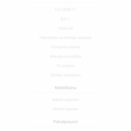
Par CEMETY
B.U.J.
Notikumi
Pašvaldību un lietotāju saraksts
Privātuma politika
Maksājumu politika
ES projekti
Sīkfailu iestatījumi
Meklēšana
Meklēt apbedīto
Meklēt kapsētu
Pakalpojumi