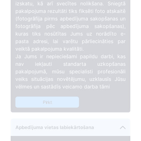
izskatu, kā arī svecītes nolikšana. Sniegtā
pakalpojuma rezultāti tiks fiksēti foto atskaitē
(fotogrāfija pirms apbedījuma sakopšanas un
fotogrāfija pēc apbedījuma sakopšanas),
kuras tiks nosūtītas Jums uz norādīto e-
pasta adresi, lai varētu pārliecināties par
veiktā pakalpojuma kvalitāti.
Ja Jums ir nepieciešami papildu darbi, kas
nav iekļauti standarta uzkopšanas
pakalpojumā, mūsu specialisti profesionāli
veiks situācijas novētējumu, uzklausīs Jūsu
vēlmes un sastādīs veicamo darba tāmi
Pirkt
Apbedījuma vietas labiekārtošana