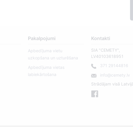
Pakalpojumi
Kontakti
SIA "CEMETY",
Apbedījuma vietu
LV40103618951
uzkopšana un uzturēšana
371 29144816
Apbedījuma vietas
labiekārtošana
info@cemety.lv
Strādājam visā Latvij