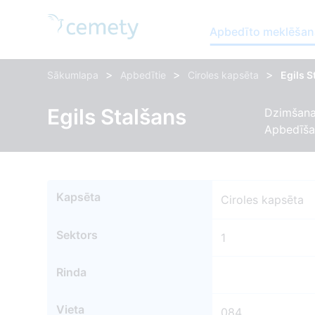
Apbedīto meklēšan
>
>
>
Sākumlapa
Apbedītie
Ciroles kapsēta
Egils S
Egils Stalšans
Dzimšanas
Apbedīša
Kapsēta
Ciroles kapsēta
Sektors
1
Rinda
Vieta
084