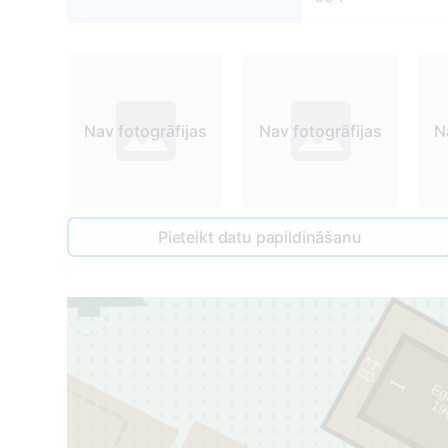
Nav fotogrāfijas
Nav fotogrāfijas
N
Pieteikt datu papildināšanu
84
1
Egi
1
9
6
7
-
2
0
2