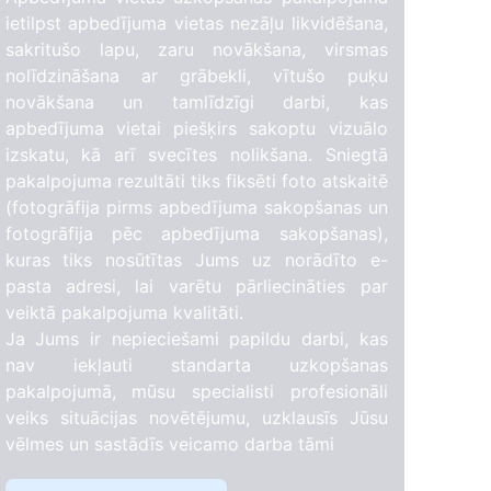
ietilpst apbedījuma vietas nezāļu likvidēšana,
sakritušo lapu, zaru novākšana, virsmas
nolīdzināšana ar grābekli, vītušo puķu
novākšana un tamlīdzīgi darbi, kas
apbedījuma vietai piešķirs sakoptu vizuālo
izskatu, kā arī svecītes nolikšana. Sniegtā
pakalpojuma rezultāti tiks fiksēti foto atskaitē
(fotogrāfija pirms apbedījuma sakopšanas un
fotogrāfija pēc apbedījuma sakopšanas),
kuras tiks nosūtītas Jums uz norādīto e-
pasta adresi, lai varētu pārliecināties par
veiktā pakalpojuma kvalitāti.
Ja Jums ir nepieciešami papildu darbi, kas
nav iekļauti standarta uzkopšanas
pakalpojumā, mūsu specialisti profesionāli
veiks situācijas novētējumu, uzklausīs Jūsu
vēlmes un sastādīs veicamo darba tāmi