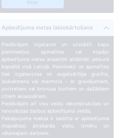
Pirkt
Apbedījuma vietas labiekārtošana
Piedāvājam izgatavot un uzstādīt kapu
pieminekļus, apmalītes vai kopējo
apbedījuma vietas ansambli attālināti jebkurā
kapsētā visā Latvijā. Pieminekļi un apmalītes
tiek izgatavotas no augstvērtīga granīta,
laukakmens vai marmora - ar gravējumiem,
portretiem vai bronzas burtiem un dažādiem
citiem aksesuāriem.
Piedāvājam arī visu veidu rekonstrukcijas un
renovācijas darbus apbedījuma vietās.
Pakalpojuma maksa ir saistīta ar apbedījuma
(kapsētas) atrašanās vietu, izmēru un
vēlamajiem darbiem.