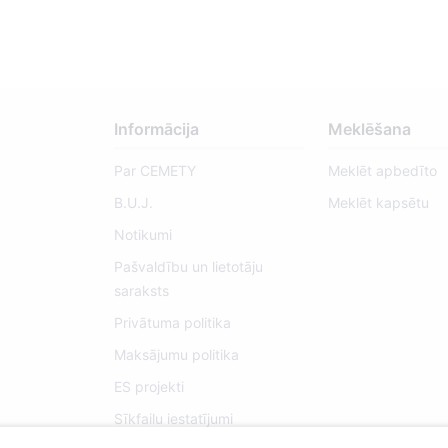
Informācija
Meklēšana
Par CEMETY
Meklēt apbedīto
B.U.J.
Meklēt kapsētu
Notikumi
Pašvaldību un lietotāju
saraksts
Privātuma politika
Maksājumu politika
ES projekti
Sīkfailu iestatījumi