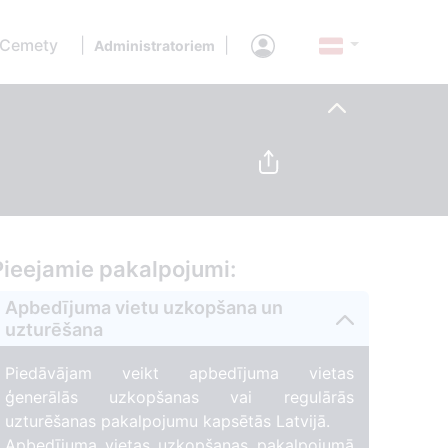
 Cemety
|
|
Administratoriem
Pieejamie pakalpojumi:
Apbedījuma vietu uzkopšana un
uzturēšana
Piedāvājam veikt apbedījuma vietas
ģenerālās uzkopšanas vai regulārās
uzturēšanas pakalpojumu kapsētās Latvijā.
Apbedījuma vietas uzkopšanas pakalpojumā