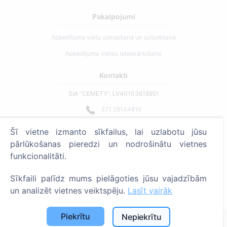
Pakalpojumi
Apbedījuma vietu uzkopšana un uzturēšana
Apbedījuma vietas labiekārtošana
Kontakti
SIA "CEMETY", LV40103618951
371 29144816
info@cemety.lv
Šī vietne izmanto sīkfailus, lai uzlabotu jūsu
Strādājam visā Latvijā!
pārlūkošanas pieredzi un nodrošinātu vietnes
funkcionalitāti.
Sīkfaili palīdz mums pielāgoties jūsu vajadzībām
un analizēt vietnes veiktspēju.
Lasīt vairāk
Administratoriem
Piekrītu
Nepiekrītu
© 2013 - 2026 Cemety Visas tiesības aizsargātas