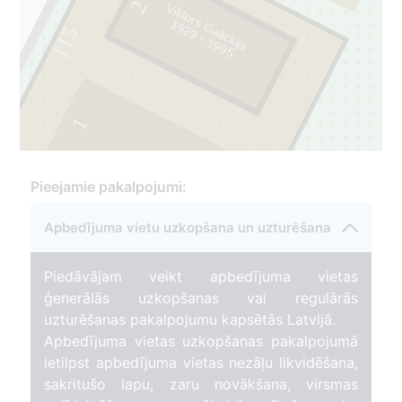
2
Viktors Galickijs
9
2
9
-
1
9
9
1
5
115
1
Pieejamie pakalpojumi:
7
Apbedījuma vietu uzkopšana un uzturēšana
Piedāvājam veikt apbedījuma vietas
ģenerālās uzkopšanas vai regulārās
uzturēšanas pakalpojumu kapsētās Latvijā.
Apbedījuma vietas uzkopšanas pakalpojumā
ietilpst apbedījuma vietas nezāļu likvidēšana,
sakritušo lapu, zaru novākšana, virsmas