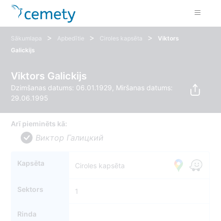
>
>
>
Sākumlapa
Apbedītie
Ciroles kapsēta
Viktors
Galickijs
Viktors Galickijs
Dzimšanas datums: 06.01.1929, Miršanas datums:
29.06.1995
Arī pieminēts kā:
Виктор Галицкий
Kapsēta
Ciroles kapsēta
Sektors
1
Rinda