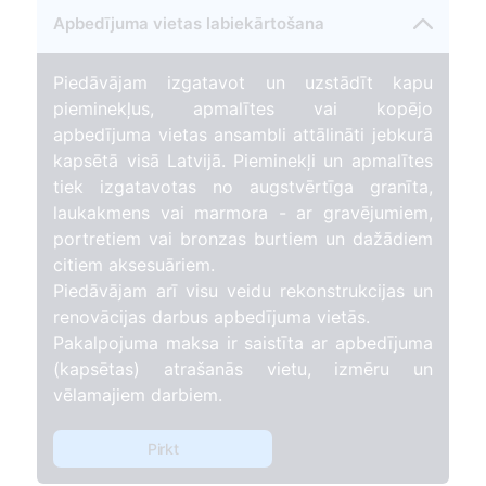
Apbedījuma vietas labiekārtošana
Piedāvājam izgatavot un uzstādīt kapu
pieminekļus, apmalītes vai kopējo
apbedījuma vietas ansambli attālināti jebkurā
kapsētā visā Latvijā. Pieminekļi un apmalītes
tiek izgatavotas no augstvērtīga granīta,
laukakmens vai marmora - ar gravējumiem,
portretiem vai bronzas burtiem un dažādiem
citiem aksesuāriem.
Piedāvājam arī visu veidu rekonstrukcijas un
renovācijas darbus apbedījuma vietās.
Pakalpojuma maksa ir saistīta ar apbedījuma
(kapsētas) atrašanās vietu, izmēru un
vēlamajiem darbiem.
Pirkt