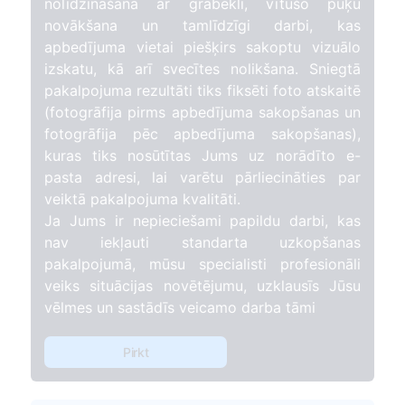
nolīdzināšana ar grābekli, vītušo puķu
novākšana un tamlīdzīgi darbi, kas
apbedījuma vietai piešķirs sakoptu vizuālo
izskatu, kā arī svecītes nolikšana. Sniegtā
pakalpojuma rezultāti tiks fiksēti foto atskaitē
(fotogrāfija pirms apbedījuma sakopšanas un
fotogrāfija pēc apbedījuma sakopšanas),
kuras tiks nosūtītas Jums uz norādīto e-
pasta adresi, lai varētu pārliecināties par
veiktā pakalpojuma kvalitāti.
Ja Jums ir nepieciešami papildu darbi, kas
nav iekļauti standarta uzkopšanas
pakalpojumā, mūsu specialisti profesionāli
veiks situācijas novētējumu, uzklausīs Jūsu
vēlmes un sastādīs veicamo darba tāmi
Pirkt