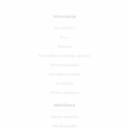
Informācija
Par CEMETY
B.U.J.
Notikumi
Pašvaldību un lietotāju saraksts
Privātuma politika
Maksājumu politika
ES projekti
Sīkfailu iestatījumi
Meklēšana
Meklēt apbedīto
Meklēt kapsētu