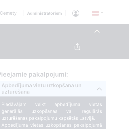
 Cemety
|
|
Administratoriem
Pieejamie pakalpojumi:
Apbedījuma vietu uzkopšana un
uzturēšana
Piedāvājam veikt apbedījuma vietas
ģenerālās uzkopšanas vai regulārās
uzturēšanas pakalpojumu kapsētās Latvijā.
Apbedījuma vietas uzkopšanas pakalpojumā