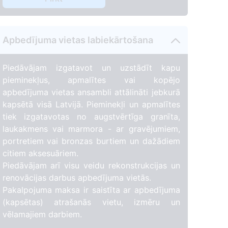
Apbedījuma vietas labiekārtošana
Piedāvājam izgatavot un uzstādīt kapu
pieminekļus, apmalītes vai kopējo
apbedījuma vietas ansambli attālināti jebkurā
kapsētā visā Latvijā. Pieminekļi un apmalītes
tiek izgatavotas no augstvērtīga granīta,
laukakmens vai marmora - ar gravējumiem,
portretiem vai bronzas burtiem un dažādiem
citiem aksesuāriem.
Piedāvājam arī visu veidu rekonstrukcijas un
renovācijas darbus apbedījuma vietās.
Pakalpojuma maksa ir saistīta ar apbedījuma
(kapsētas) atrašanās vietu, izmēru un
vēlamajiem darbiem.