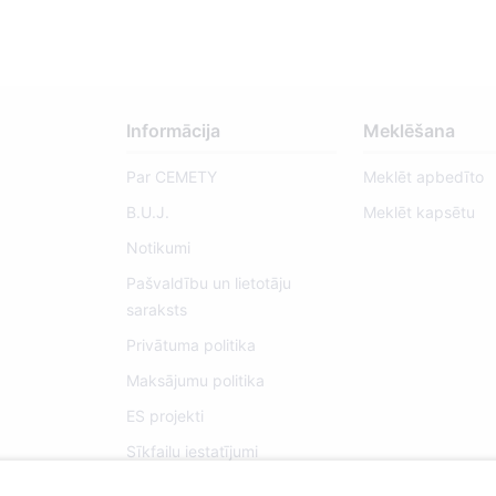
Informācija
Meklēšana
Par CEMETY
Meklēt apbedīto
B.U.J.
Meklēt kapsētu
Notikumi
Pašvaldību un lietotāju
saraksts
Privātuma politika
Maksājumu politika
ES projekti
Sīkfailu iestatījumi