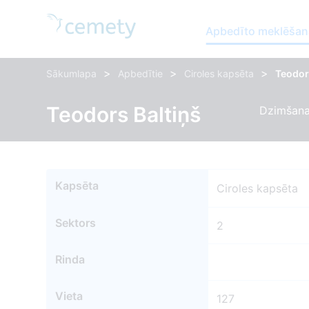
Apbedīto meklēšan
>
>
>
Sākumlapa
Apbedītie
Ciroles kapsēta
Teodor
Teodors Baltiņš
Dzimšanas
Kapsēta
Ciroles kapsēta
Sektors
2
Rinda
Vieta
127