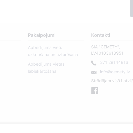
Pakalpojumi
Kontakti
SIA "CEMETY",
Apbedījuma vietu
LV40103618951
uzkopšana un uzturēšana
371 29144816
Apbedījuma vietas
labiekārtošana
info@cemety.lv
Strādājam visā Latvij