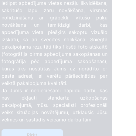
ietilpst apbedījuma vietas nezāļu likvidēšana,
sakritušo lapu, zaru novākšana, virsmas
nolīdzināšana ar grābekli, vītušo puķu
novākšana un tamlīdzīgi darbi, kas
apbedījuma vietai piešķirs sakoptu vizuālo
izskatu, kā arī svecītes nolikšana. Sniegtā
pakalpojuma rezultāti tiks fiksēti foto atskaitē
(fotogrāfija pirms apbedījuma sakopšanas un
fotogrāfija pēc apbedījuma sakopšanas),
kuras tiks nosūtītas Jums uz norādīto e-
pasta adresi, lai varētu pārliecināties par
veiktā pakalpojuma kvalitāti.
Ja Jums ir nepieciešami papildu darbi, kas
nav iekļauti standarta uzkopšanas
pakalpojumā, mūsu specialisti profesionāli
veiks situācijas novētējumu, uzklausīs Jūsu
vēlmes un sastādīs veicamo darba tāmi
Pirkt