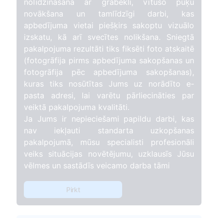
nolīdzināšana ar grābekli, vītušo puķu
novākšana un tamlīdzīgi darbi, kas
apbedījuma vietai piešķirs sakoptu vizuālo
izskatu, kā arī svecītes nolikšana. Sniegtā
pakalpojuma rezultāti tiks fiksēti foto atskaitē
(fotogrāfija pirms apbedījuma sakopšanas un
fotogrāfija pēc apbedījuma sakopšanas),
kuras tiks nosūtītas Jums uz norādīto e-
pasta adresi, lai varētu pārliecināties par
veiktā pakalpojuma kvalitāti.
Ja Jums ir nepieciešami papildu darbi, kas
nav iekļauti standarta uzkopšanas
pakalpojumā, mūsu specialisti profesionāli
veiks situācijas novētējumu, uzklausīs Jūsu
vēlmes un sastādīs veicamo darba tāmi
Pirkt