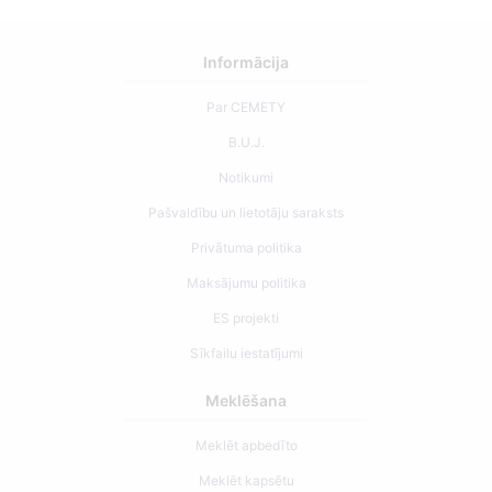
Informācija
Par CEMETY
B.U.J.
Notikumi
Pašvaldību un lietotāju saraksts
Privātuma politika
Maksājumu politika
ES projekti
Sīkfailu iestatījumi
Meklēšana
Meklēt apbedīto
Meklēt kapsētu