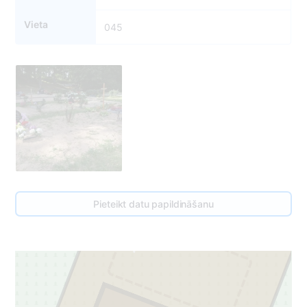
Vieta
045
3
45
Pieteikt datu papildināšanu
2