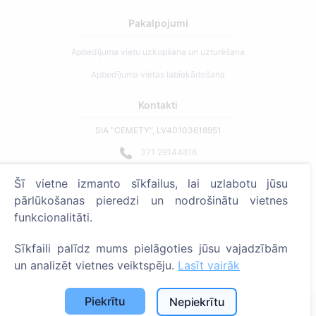
Pakalpojumi
Apbedījuma vietu uzkopšana un uzturēšana
Apbedījuma vietas labiekārtošana
Kontakti
SIA "CEMETY", LV40103618951
371 29144816
info@cemety.lv
Šī vietne izmanto sīkfailus, lai uzlabotu jūsu
Strādājam visā Latvijā!
pārlūkošanas pieredzi un nodrošinātu vietnes
funkcionalitāti.
Sīkfaili palīdz mums pielāgoties jūsu vajadzībām
un analizēt vietnes veiktspēju.
Lasīt vairāk
Administratoriem
Piekrītu
Nepiekrītu
© 2013 - 2026 Cemety Visas tiesības aizsargātas