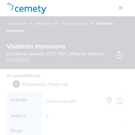
>
>
>
Sākumlapa
Apbedītie
Ciroles kapsēta
Vladimirs
Homutovs
Vladimirs Homutovs
Dzimšanas datums: 12.10.1947, Miršanas datums:
03.10.2015
Arī pieminēts kā:
Владимир Хомутов
Kapsēta
Ciroles kapsēta
Sektors
3
Rinda