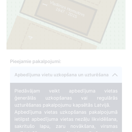
Vladimirs Homutovs
1
1
9
4
7
- 2
0
1
5
4
Pieejamie pakalpojumi:
Apbedījuma vietu uzkopšana un uzturēšana
3
Piedāvājam veikt apbedījuma vietas
ģenerālās uzkopšanas vai regulārās
uzturēšanas pakalpojumu kapsētās Latvijā.
Apbedījuma vietas uzkopšanas pakalpojumā
ietilpst apbedījuma vietas nezāļu likvidēšana,
sakritušo lapu, zaru novākšana, virsmas