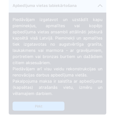
Apbedījuma vietas labiekārtošana
Piedāvājam izgatavot un uzstādīt kapu
pieminekļus, apmalītes vai kopējo
apbedījuma vietas ansambli attālināti jebkurā
kapsētā visā Latvijā. Pieminekļi un apmalītes
tiek izgatavotas no augstvērtīga granīta,
laukakmens vai marmora - ar gravējumiem,
portretiem vai bronzas burtiem un dažādiem
citiem aksesuāriem.
Piedāvājam arī visu veidu rekonstrukcijas un
renovācijas darbus apbedījuma vietās.
Pakalpojuma maksa ir saistīta ar apbedījuma
(kapsētas) atrašanās vietu, izmēru un
vēlamajiem darbiem.
Pirkt