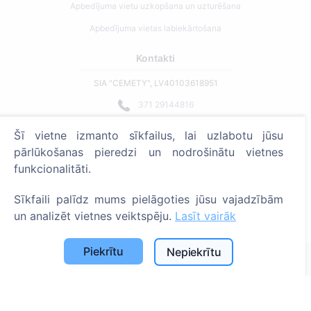
Apbedījuma vietu uzkopšana un uzturēšana
Apbedījuma vietas labiekārtošana
Kontakti
SIA "CEMETY", LV40103618951
371 29144816
info@cemety.lv
Šī vietne izmanto sīkfailus, lai uzlabotu jūsu
Strādājam visā Latvijā!
pārlūkošanas pieredzi un nodrošinātu vietnes
funkcionalitāti.
Sīkfaili palīdz mums pielāgoties jūsu vajadzībām
un analizēt vietnes veiktspēju.
Lasīt vairāk
Administratoriem
Piekrītu
Nepiekrītu
© 2013 - 2026 Cemety Visas tiesības aizsargātas
Privātuma politika un noteikumi.