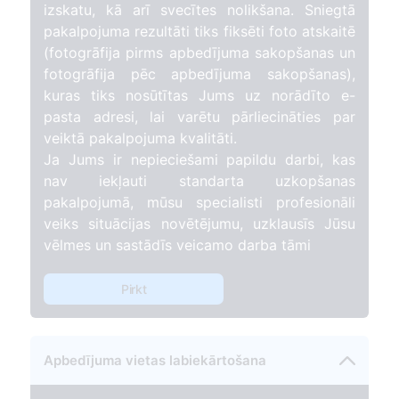
izskatu, kā arī svecītes nolikšana. Sniegtā
pakalpojuma rezultāti tiks fiksēti foto atskaitē
(fotogrāfija pirms apbedījuma sakopšanas un
fotogrāfija pēc apbedījuma sakopšanas),
kuras tiks nosūtītas Jums uz norādīto e-
pasta adresi, lai varētu pārliecināties par
veiktā pakalpojuma kvalitāti.
Ja Jums ir nepieciešami papildu darbi, kas
nav iekļauti standarta uzkopšanas
pakalpojumā, mūsu specialisti profesionāli
veiks situācijas novētējumu, uzklausīs Jūsu
vēlmes un sastādīs veicamo darba tāmi
Pirkt
Apbedījuma vietas labiekārtošana