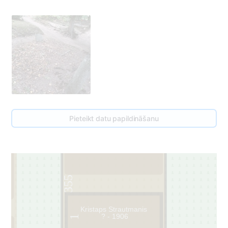
Pieteikt datu papildināšanu
2
355
Kristaps Strautmanis
? - 1906
1