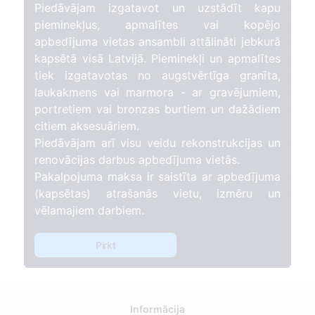
Piedāvājam izgatavot un uzstādīt kapu
pieminekļus, apmalītes vai kopējo
apbedījuma vietas ansambli attālināti jebkurā
kapsētā visā Latvijā. Pieminekļi un apmalītes
tiek izgatavotas no augstvērtīga granīta,
laukakmens vai marmora - ar gravējumiem,
portretiem vai bronzas burtiem un dažādiem
citiem aksesuāriem.
Piedāvājam arī visu veidu rekonstrukcijas un
renovācijas darbus apbedījuma vietās.
Pakalpojuma maksa ir saistīta ar apbedījuma
(kapsētas) atrašanās vietu, izmēru un
vēlamajiem darbiem.
Pirkt
Informācija