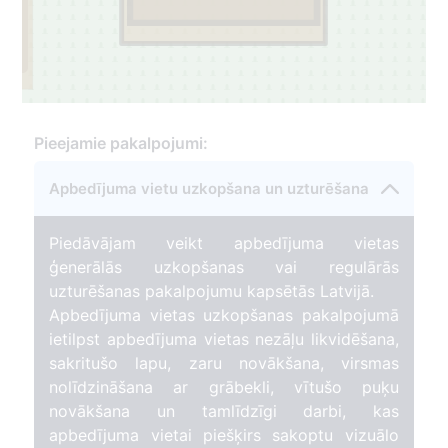
Pieejamie pakalpojumi:
Apbedījuma vietu uzkopšana un uzturēšana
Piedāvājam veikt apbedījuma vietas
ģenerālās uzkopšanas vai regulārās
uzturēšanas pakalpojumu kapsētās Latvijā.
Apbedījuma vietas uzkopšanas pakalpojumā
ietilpst apbedījuma vietas nezāļu likvidēšana,
sakritušo lapu, zaru novākšana, virsmas
nolīdzināšana ar grābekli, vītušo puķu
novākšana un tamlīdzīgi darbi, kas
apbedījuma vietai piešķirs sakoptu vizuālo