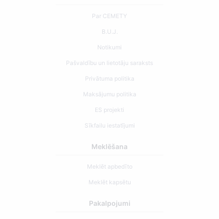
Par CEMETY
B.U.J.
Notikumi
Pašvaldību un lietotāju saraksts
Privātuma politika
Maksājumu politika
ES projekti
Sīkfailu iestatījumi
Meklēšana
Meklēt apbedīto
Meklēt kapsētu
Pakalpojumi