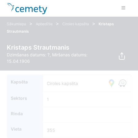
>
>
>
Sākumlapa
Apbedītie
Ciroles kapsēta
Kristaps
Strautmanis
Kristaps Strautmanis
Dzimšanas datums: ?, Miršanas datums:
15.04.1906
Kapsēta
Ciroles kapsēta
Sektors
1
Rinda
Vieta
355