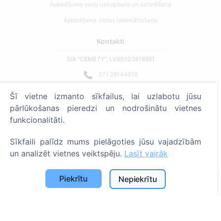
Apbedījuma vietu uzkopšana un uzturēšana
Apbedījuma vietas labiekārtošana
Kontakti
SIA "CEMETY", LV40103618951
371 29144816
info@cemety.lv
Šī vietne izmanto sīkfailus, lai uzlabotu jūsu
Strādājam visā Latvijā!
pārlūkošanas pieredzi un nodrošinātu vietnes
funkcionalitāti.
Sīkfaili palīdz mums pielāgoties jūsu vajadzībām
un analizēt vietnes veiktspēju.
Lasīt vairāk
Administratoriem
Piekrītu
Nepiekrītu
© 2013 - 2026 Cemety Visas tiesības aizsargātas
Privātuma politika un noteikumi.