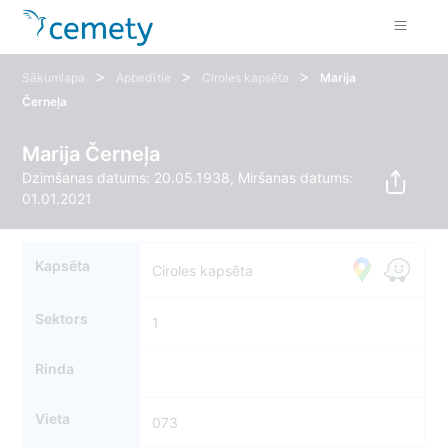
>
>
>
Sākumlapa
Apbedītie
Ciroles kapsēta
Marija
Černeļa
Marija Černeļa
Dzimšanas datums: 20.05.1938, Miršanas datums:
01.01.2021
Kapsēta
Ciroles kapsēta
Sektors
1
Rinda
Vieta
073