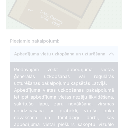
1
Ivans Černeļs
9
3
8
-
2
0
0
1
5
Pieejamie pakalpojumi:
3
Apbedījuma vietu uzkopšana un uzturēšana
Piedāvājam veikt apbedījuma vietas
ģenerālās uzkopšanas vai regulārās
uzturēšanas pakalpojumu kapsētās Latvijā.
Apbedījuma vietas uzkopšanas pakalpojumā
ietilpst apbedījuma vietas nezāļu likvidēšana,
sakritušo lapu, zaru novākšana, virsmas
nolīdzināšana ar grābekli, vītušo puķu
novākšana un tamlīdzīgi darbi, kas
apbedījuma vietai piešķirs sakoptu vizuālo