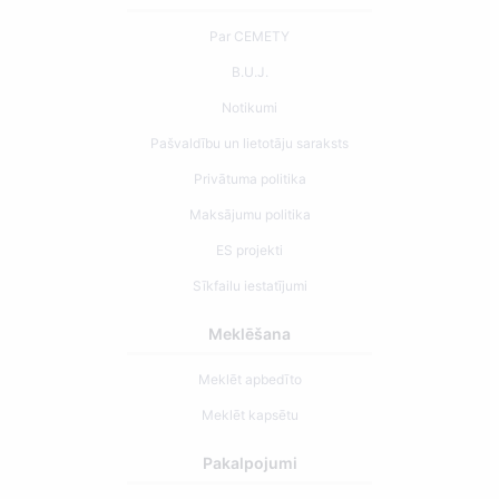
Par CEMETY
B.U.J.
Notikumi
Pašvaldību un lietotāju saraksts
Privātuma politika
Maksājumu politika
ES projekti
Sīkfailu iestatījumi
Meklēšana
Meklēt apbedīto
Meklēt kapsētu
Pakalpojumi