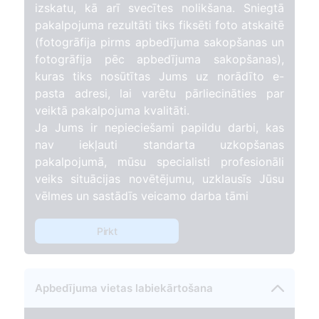
izskatu, kā arī svecītes nolikšana. Sniegtā
pakalpojuma rezultāti tiks fiksēti foto atskaitē
(fotogrāfija pirms apbedījuma sakopšanas un
fotogrāfija pēc apbedījuma sakopšanas),
kuras tiks nosūtītas Jums uz norādīto e-
pasta adresi, lai varētu pārliecināties par
veiktā pakalpojuma kvalitāti.
Ja Jums ir nepieciešami papildu darbi, kas
nav iekļauti standarta uzkopšanas
pakalpojumā, mūsu specialisti profesionāli
veiks situācijas novētējumu, uzklausīs Jūsu
vēlmes un sastādīs veicamo darba tāmi
Pirkt
Apbedījuma vietas labiekārtošana