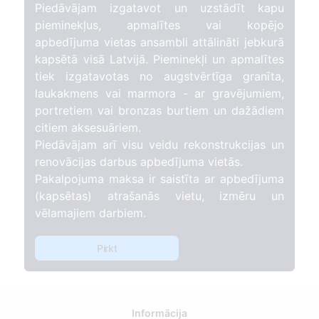
Piedāvājam izgatavot un uzstādīt kapu
pieminekļus, apmalītes vai kopējo
apbedījuma vietas ansambli attālināti jebkurā
kapsētā visā Latvijā. Pieminekļi un apmalītes
tiek izgatavotas no augstvērtīga granīta,
laukakmens vai marmora - ar gravējumiem,
portretiem vai bronzas burtiem un dažādiem
citiem aksesuāriem.
Piedāvājam arī visu veidu rekonstrukcijas un
renovācijas darbus apbedījuma vietās.
Pakalpojuma maksa ir saistīta ar apbedījuma
(kapsētas) atrašanās vietu, izmēru un
vēlamajiem darbiem.
Pirkt
Informācija