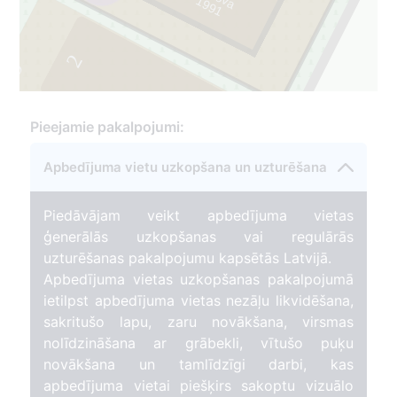
2
139
Pieejamie pakalpojumi:
Apbedījuma vietu uzkopšana un uzturēšana
Piedāvājam veikt apbedījuma vietas
ģenerālās uzkopšanas vai regulārās
uzturēšanas pakalpojumu kapsētās Latvijā.
Apbedījuma vietas uzkopšanas pakalpojumā
ietilpst apbedījuma vietas nezāļu likvidēšana,
sakritušo lapu, zaru novākšana, virsmas
nolīdzināšana ar grābekli, vītušo puķu
novākšana un tamlīdzīgi darbi, kas
apbedījuma vietai piešķirs sakoptu vizuālo