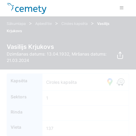
>
>
>
Sākumlapa
Apbedītie
Ciroles kapsēta
Vasilijs
Krjukovs
Vasilijs Krjukovs
Dzimšanas datums: 13.04.1932, Miršanas datums:
21.03.2024
Kapsēta
Ciroles kapsēta
Sektors
1
Rinda
Vieta
137