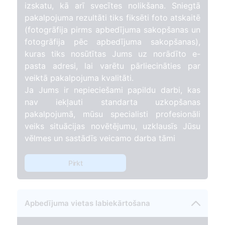
izskatu, kā arī svecītes nolikšana. Sniegtā
pakalpojuma rezultāti tiks fiksēti foto atskaitē
(fotogrāfija pirms apbedījuma sakopšanas un
fotogrāfija pēc apbedījuma sakopšanas),
kuras tiks nosūtītas Jums uz norādīto e-
pasta adresi, lai varētu pārliecināties par
veiktā pakalpojuma kvalitāti.
Ja Jums ir nepieciešami papildu darbi, kas
nav iekļauti standarta uzkopšanas
pakalpojumā, mūsu specialisti profesionāli
veiks situācijas novētējumu, uzklausīs Jūsu
vēlmes un sastādīs veicamo darba tāmi
Pirkt
Apbedījuma vietas labiekārtošana