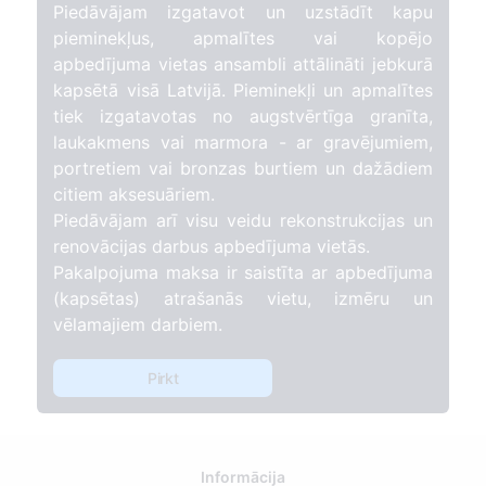
Piedāvājam izgatavot un uzstādīt kapu
pieminekļus, apmalītes vai kopējo
apbedījuma vietas ansambli attālināti jebkurā
kapsētā visā Latvijā. Pieminekļi un apmalītes
tiek izgatavotas no augstvērtīga granīta,
laukakmens vai marmora - ar gravējumiem,
portretiem vai bronzas burtiem un dažādiem
citiem aksesuāriem.
Piedāvājam arī visu veidu rekonstrukcijas un
renovācijas darbus apbedījuma vietās.
Pakalpojuma maksa ir saistīta ar apbedījuma
(kapsētas) atrašanās vietu, izmēru un
vēlamajiem darbiem.
Pirkt
Informācija