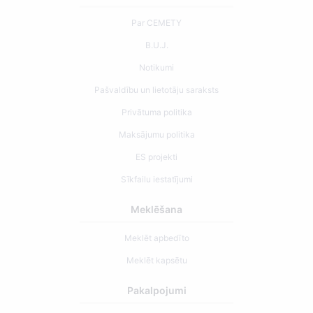
Par CEMETY
B.U.J.
Notikumi
Pašvaldību un lietotāju saraksts
Privātuma politika
Maksājumu politika
ES projekti
Sīkfailu iestatījumi
Meklēšana
Meklēt apbedīto
Meklēt kapsētu
Pakalpojumi