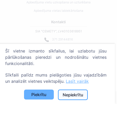
Apbedījuma vietu uzkopšana un uzturēšana
Apbedījuma vietas labiekārtošana
Kontakti
SIA "CEMETY", LV40103618951
371 29144816
info@cemety.lv
Šī vietne izmanto sīkfailus, lai uzlabotu jūsu
Strādājam visā Latvijā!
pārlūkošanas pieredzi un nodrošinātu vietnes
funkcionalitāti.
Sīkfaili palīdz mums pielāgoties jūsu vajadzībām
un analizēt vietnes veiktspēju.
Lasīt vairāk
Administratoriem
Piekrītu
Nepiekrītu
© 2013 - 2026 Cemety Visas tiesības aizsargātas
Privātuma politika un noteikumi.