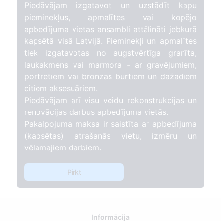
Piedāvājam izgatavot un uzstādīt kapu
pieminekļus, apmalītes vai kopējo
apbedījuma vietas ansambli attālināti jebkurā
kapsētā visā Latvijā. Pieminekļi un apmalītes
tiek izgatavotas no augstvērtīga granīta,
laukakmens vai marmora - ar gravējumiem,
portretiem vai bronzas burtiem un dažādiem
citiem aksesuāriem.
Piedāvājam arī visu veidu rekonstrukcijas un
renovācijas darbus apbedījuma vietās.
Pakalpojuma maksa ir saistīta ar apbedījuma
(kapsētas) atrašanās vietu, izmēru un
vēlamajiem darbiem.
Pirkt
Informācija