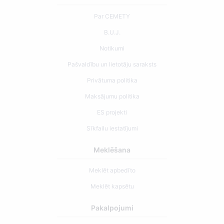
Par CEMETY
B.U.J.
Notikumi
Pašvaldību un lietotāju saraksts
Privātuma politika
Maksājumu politika
ES projekti
Sīkfailu iestatījumi
Meklēšana
Meklēt apbedīto
Meklēt kapsētu
Pakalpojumi