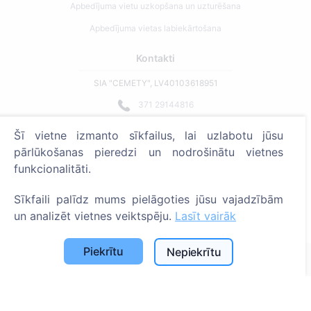
Apbedījuma vietu uzkopšana un uzturēšana
Apbedījuma vietas labiekārtošana
Kontakti
SIA "CEMETY", LV40103618951
371 29144816
info@cemety.lv
Šī vietne izmanto sīkfailus, lai uzlabotu jūsu
Strādājam visā Latvijā!
pārlūkošanas pieredzi un nodrošinātu vietnes
funkcionalitāti.
Sīkfaili palīdz mums pielāgoties jūsu vajadzībām
un analizēt vietnes veiktspēju.
Lasīt vairāk
Administratoriem
Piekrītu
Nepiekrītu
© 2013 - 2026 Cemety Visas tiesības aizsargātas
Privātuma politika un noteikumi.