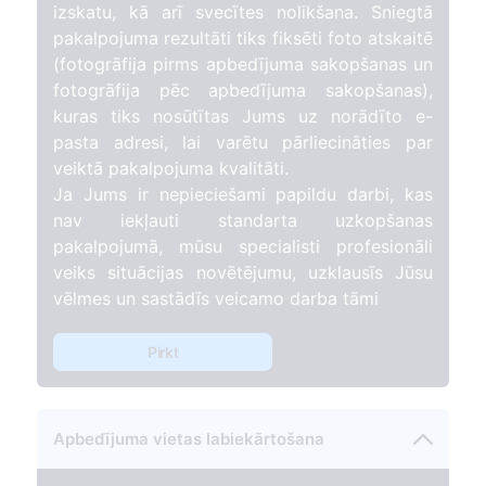
izskatu, kā arī svecītes nolikšana. Sniegtā
pakalpojuma rezultāti tiks fiksēti foto atskaitē
(fotogrāfija pirms apbedījuma sakopšanas un
fotogrāfija pēc apbedījuma sakopšanas),
kuras tiks nosūtītas Jums uz norādīto e-
pasta adresi, lai varētu pārliecināties par
veiktā pakalpojuma kvalitāti.
Ja Jums ir nepieciešami papildu darbi, kas
nav iekļauti standarta uzkopšanas
pakalpojumā, mūsu specialisti profesionāli
veiks situācijas novētējumu, uzklausīs Jūsu
vēlmes un sastādīs veicamo darba tāmi
Pirkt
Apbedījuma vietas labiekārtošana