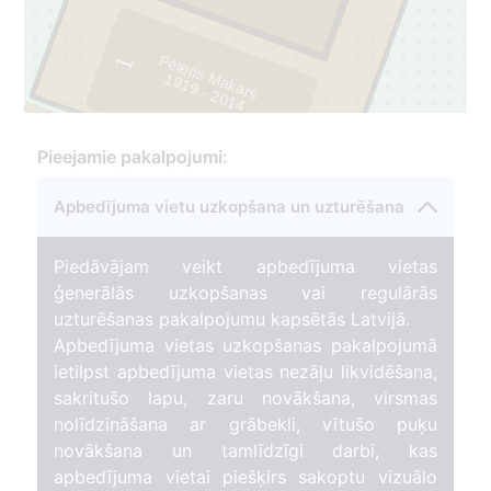
Pēteris Makars
1
1
9
1
9
- 2
0
1
4
Pieejamie pakalpojumi:
Apbedījuma vietu uzkopšana un uzturēšana
Piedāvājam veikt apbedījuma vietas
ģenerālās uzkopšanas vai regulārās
43
uzturēšanas pakalpojumu kapsētās Latvijā.
Apbedījuma vietas uzkopšanas pakalpojumā
ietilpst apbedījuma vietas nezāļu likvidēšana,
sakritušo lapu, zaru novākšana, virsmas
nolīdzināšana ar grābekli, vītušo puķu
novākšana un tamlīdzīgi darbi, kas
apbedījuma vietai piešķirs sakoptu vizuālo