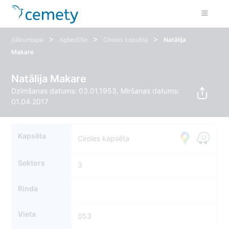
>
>
>
Sākumlapa
Apbedītie
Ciroles kapsēta
Natālija
Makare
Natālija Makare
Dzimšanas datums: 03.01.1953, Miršanas datums:
01.04.2017
Kapsēta
Ciroles kapsēta
Sektors
3
Rinda
Vieta
053