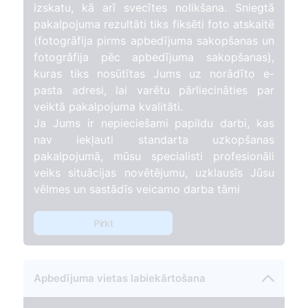
izskatu, kā arī svecītes nolikšana. Sniegtā
pakalpojuma rezultāti tiks fiksēti foto atskaitē
(fotogrāfija pirms apbedījuma sakopšanas un
fotogrāfija pēc apbedījuma sakopšanas),
kuras tiks nosūtītas Jums uz norādīto e-
pasta adresi, lai varētu pārliecināties par
veiktā pakalpojuma kvalitāti.
Ja Jums ir nepieciešami papildu darbi, kas
nav iekļauti standarta uzkopšanas
pakalpojumā, mūsu specialisti profesionāli
veiks situācijas novētējumu, uzklausīs Jūsu
vēlmes un sastādīs veicamo darba tāmi
Pirkt
Apbedījuma vietas labiekārtošana