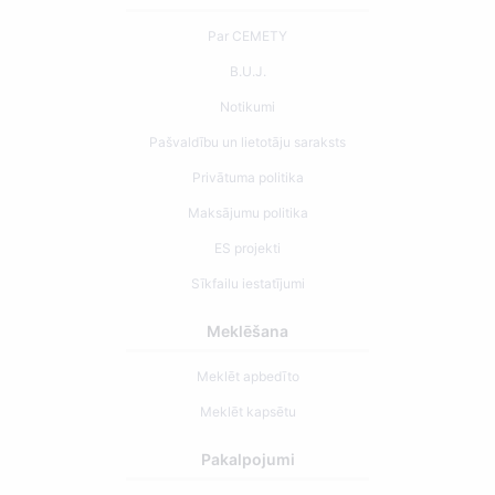
Par CEMETY
B.U.J.
Notikumi
Pašvaldību un lietotāju saraksts
Privātuma politika
Maksājumu politika
ES projekti
Sīkfailu iestatījumi
Meklēšana
Meklēt apbedīto
Meklēt kapsētu
Pakalpojumi