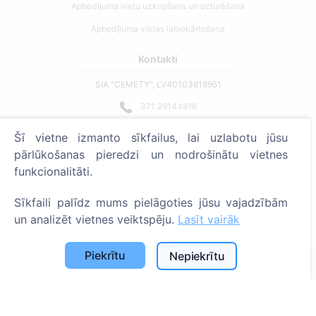
Apbedījuma vietu uzkopšana un uzturēšana
Apbedījuma vietas labiekārtošana
Kontakti
SIA "CEMETY", LV40103618951
371 29144816
info@cemety.lv
Šī vietne izmanto sīkfailus, lai uzlabotu jūsu
Strādājam visā Latvijā!
pārlūkošanas pieredzi un nodrošinātu vietnes
funkcionalitāti.
Sīkfaili palīdz mums pielāgoties jūsu vajadzībām
un analizēt vietnes veiktspēju.
Lasīt vairāk
Administratoriem
Piekrītu
Nepiekrītu
© 2013 - 2026 Cemety Visas tiesības aizsargātas
Privātuma politika un noteikumi.