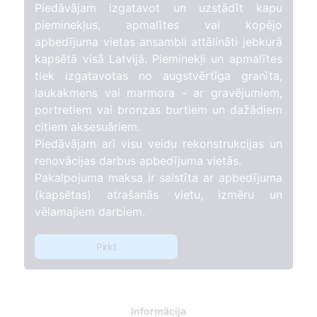
Piedāvājam izgatavot un uzstādīt kapu
pieminekļus, apmalītes vai kopējo
apbedījuma vietas ansambli attālināti jebkurā
kapsētā visā Latvijā. Pieminekļi un apmalītes
tiek izgatavotas no augstvērtīga granīta,
laukakmens vai marmora - ar gravējumiem,
portretiem vai bronzas burtiem un dažādiem
citiem aksesuāriem.
Piedāvājam arī visu veidu rekonstrukcijas un
renovācijas darbus apbedījuma vietās.
Pakalpojuma maksa ir saistīta ar apbedījuma
(kapsētas) atrašanās vietu, izmēru un
vēlamajiem darbiem.
Pirkt
Informācija