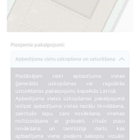
3
91
2
Pieejamie pakalpojumi:
Apbedījuma vietu uzkopšana un uzturēšana
Piedāvājam veikt apbedījuma vietas
ģenerālās uzkopšanas vai regulārās
uzturēšanas pakalpojumu kapsētās Latvijā.
Apbedījuma vietas uzkopšanas pakalpojumā
ietilpst apbedījuma vietas nezāļu likvidēšana,
sakritušo lapu, zaru novākšana, virsmas
nolīdzināšana ar grābekli, vītušo puķu
novākšana un tamlīdzīgi darbi, kas
apbedījuma vietai piešķirs sakoptu vizuālo