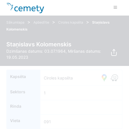
>
>
>
Sākumlapa
Apbedītie
Ciroles kapsēta
Staņislavs
Kolomenskis
Staņislavs Kolomenskis
Dzimšanas datums: 03.07.1964, Miršanas datums:
19.05.2023
Kapsēta
Ciroles kapsēta
Sektors
1
Rinda
Vieta
091