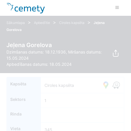
>
>
>
Sākumlapa
Apbedītie
Ciroles kapsēta
Jeļena
Gorelova
Jeļena Gorelova
Dzimšanas datums: 18.12.1936, Miršanas datums:
15.05.2024
Apbedīšanas datums: 18.05.2024
Kapsēta
Ciroles kapsēta
Sektors
1
Rinda
Vieta
345