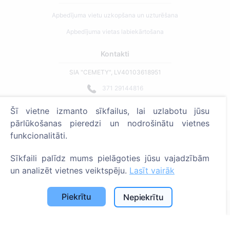
Apbedījuma vietu uzkopšana un uzturēšana
Apbedījuma vietas labiekārtošana
Kontakti
SIA "CEMETY", LV40103618951
371 29144816
info@cemety.lv
Šī vietne izmanto sīkfailus, lai uzlabotu jūsu
Strādājam visā Latvijā!
pārlūkošanas pieredzi un nodrošinātu vietnes
funkcionalitāti.
Sīkfaili palīdz mums pielāgoties jūsu vajadzībām
un analizēt vietnes veiktspēju.
Lasīt vairāk
Administratoriem
Piekrītu
Nepiekrītu
© 2013 - 2026 Cemety Visas tiesības aizsargātas
Privātuma politika un noteikumi.