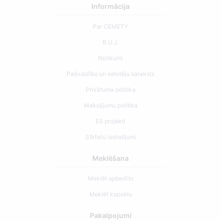
Informācija
Par CEMETY
B.U.J.
Notikumi
Pašvaldību un lietotāju saraksts
Privātuma politika
Maksājumu politika
ES projekti
Sīkfailu iestatījumi
Meklēšana
Meklēt apbedīto
Meklēt kapsētu
Pakalpojumi