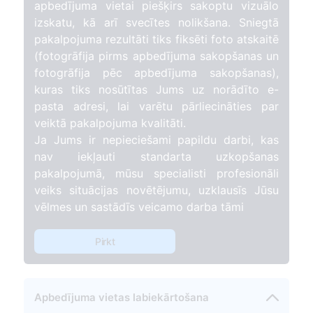
apbedījuma vietai piešķirs sakoptu vizuālo
izskatu, kā arī svecītes nolikšana. Sniegtā
pakalpojuma rezultāti tiks fiksēti foto atskaitē
(fotogrāfija pirms apbedījuma sakopšanas un
fotogrāfija pēc apbedījuma sakopšanas),
kuras tiks nosūtītas Jums uz norādīto e-
pasta adresi, lai varētu pārliecināties par
veiktā pakalpojuma kvalitāti.
Ja Jums ir nepieciešami papildu darbi, kas
nav iekļauti standarta uzkopšanas
pakalpojumā, mūsu specialisti profesionāli
veiks situācijas novētējumu, uzklausīs Jūsu
vēlmes un sastādīs veicamo darba tāmi
Pirkt
Apbedījuma vietas labiekārtošana