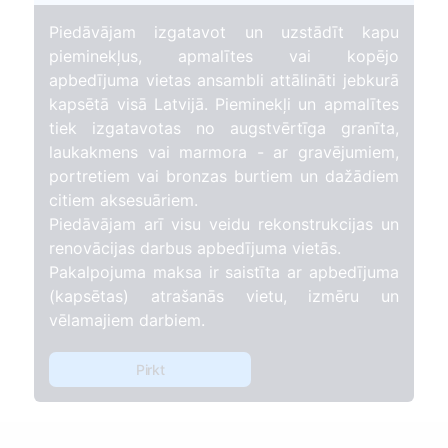
Piedāvājam izgatavot un uzstādīt kapu
pieminekļus, apmalītes vai kopējo
apbedījuma vietas ansambli attālināti jebkurā
kapsētā visā Latvijā. Pieminekļi un apmalītes
tiek izgatavotas no augstvērtīga granīta,
laukakmens vai marmora - ar gravējumiem,
portretiem vai bronzas burtiem un dažādiem
citiem aksesuāriem.
Piedāvājam arī visu veidu rekonstrukcijas un
renovācijas darbus apbedījuma vietās.
Pakalpojuma maksa ir saistīta ar apbedījuma
(kapsētas) atrašanās vietu, izmēru un
vēlamajiem darbiem.
Pirkt