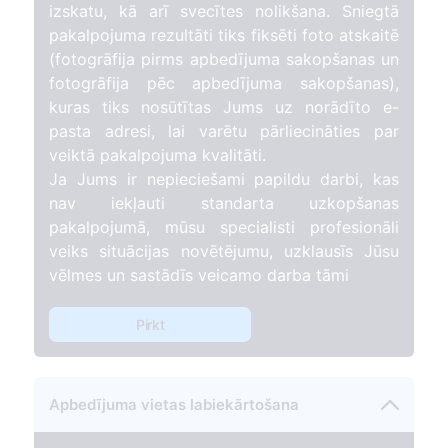
izskatu, kā arī svecītes nolikšana. Sniegtā
pakalpojuma rezultāti tiks fiksēti foto atskaitē
(fotogrāfija pirms apbedījuma sakopšanas un
fotogrāfija pēc apbedījuma sakopšanas),
kuras tiks nosūtītas Jums uz norādīto e-
pasta adresi, lai varētu pārliecināties par
veiktā pakalpojuma kvalitāti.
Ja Jums ir nepieciešami papildu darbi, kas
nav iekļauti standarta uzkopšanas
pakalpojumā, mūsu specialisti profesionāli
veiks situācijas novētējumu, uzklausīs Jūsu
vēlmes un sastādīs veicamo darba tāmi
Pirkt
Apbedījuma vietas labiekārtošana