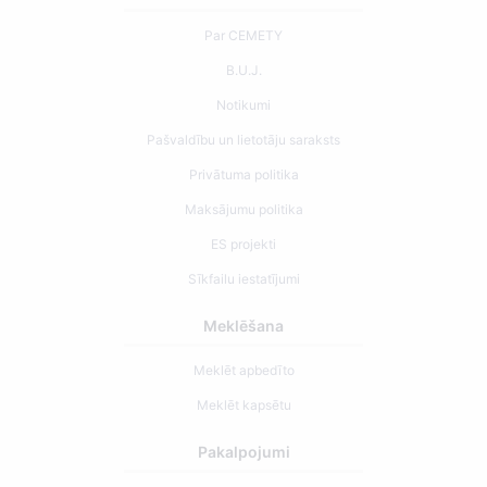
Par CEMETY
B.U.J.
Notikumi
Pašvaldību un lietotāju saraksts
Privātuma politika
Maksājumu politika
ES projekti
Sīkfailu iestatījumi
Meklēšana
Meklēt apbedīto
Meklēt kapsētu
Pakalpojumi