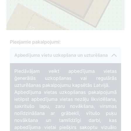
5
Pieejamie pakalpojumi:
Apbedījuma vietu uzkopšana un uzturēšana
Piedāvājam veikt apbedījuma vietas
ģenerālās uzkopšanas vai regulārās
37
uzturēšanas pakalpojumu kapsētās Latvijā.
Apbedījuma vietas uzkopšanas pakalpojumā
ietilpst apbedījuma vietas nezāļu likvidēšana,
sakritušo lapu, zaru novākšana, virsmas
nolīdzināšana ar grābekli, vītušo puķu
novākšana un tamlīdzīgi darbi, kas
apbedījuma vietai piešķirs sakoptu vizuālo