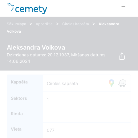
>
>
>
Sākumlapa
Apbedītie
Ciroles kapsēta
Aleksandra
Volkova
Aleksandra Volkova
Dzimšanas datums: 20.12.1937, Miršanas datums:
14.06.2024
Kapsēta
Ciroles kapsēta
Sektors
1
Rinda
Vieta
077