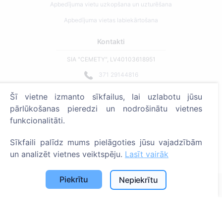
Apbedījuma vietu uzkopšana un uzturēšana
Apbedījuma vietas labiekārtošana
Kontakti
SIA "CEMETY", LV40103618951
371 29144816
info@cemety.lv
Šī vietne izmanto sīkfailus, lai uzlabotu jūsu
Strādājam visā Latvijā!
pārlūkošanas pieredzi un nodrošinātu vietnes
funkcionalitāti.
Sīkfaili palīdz mums pielāgoties jūsu vajadzībām
un analizēt vietnes veiktspēju.
Lasīt vairāk
Administratoriem
Piekrītu
Nepiekrītu
© 2013 - 2026 Cemety Visas tiesības aizsargātas
Privātuma politika un noteikumi.