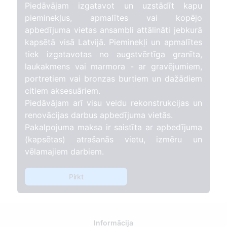
Piedāvājam izgatavot un uzstādīt kapu
pieminekļus, apmalītes vai kopējo
apbedījuma vietas ansambli attālināti jebkurā
kapsētā visā Latvijā. Pieminekļi un apmalītes
tiek izgatavotas no augstvērtīga granīta,
laukakmens vai marmora - ar gravējumiem,
portretiem vai bronzas burtiem un dažādiem
citiem aksesuāriem.
Piedāvājam arī visu veidu rekonstrukcijas un
renovācijas darbus apbedījuma vietās.
Pakalpojuma maksa ir saistīta ar apbedījuma
(kapsētas) atrašanās vietu, izmēru un
vēlamajiem darbiem.
Pirkt
Informācija