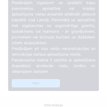
Piedāvājam izgatavot un uzstādīt kapu
pieminekļus, apmalītes vai kopējo
apbedījuma vietas ansambli attālināti jebkurā
kapsētā visā Latvijā. Pieminekļi un apmalītes
tiek izgatavotas no augstvērtīga granīta,
laukakmens vai marmora - ar gravējumiem,
portretiem vai bronzas burtiem un dažādiem
citiem aksesuāriem.
Piedāvājam arī visu veidu rekonstrukcijas un
renovācijas darbus apbedījuma vietās.
Pakalpojuma maksa ir saistīta ar apbedījuma
(kapsētas) atrašanās vietu, izmēru un
vēlamajiem darbiem.
Pirkt
Informācija