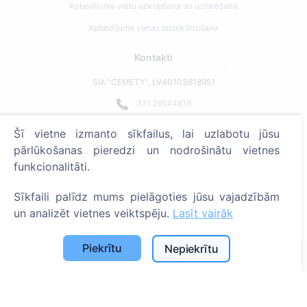
Apbedījuma vietu uzkopšana un uzturēšana
Apbedījuma vietas labiekārtošana
Kontakti
SIA "CEMETY", LV40103618951
371 29144816
info@cemety.lv
Šī vietne izmanto sīkfailus, lai uzlabotu jūsu
Strādājam visā Latvijā!
pārlūkošanas pieredzi un nodrošinātu vietnes
funkcionalitāti.
Sīkfaili palīdz mums pielāgoties jūsu vajadzībām
un analizēt vietnes veiktspēju.
Lasīt vairāk
Administratoriem
Piekrītu
Nepiekrītu
© 2013 - 2026 Cemety Visas tiesības aizsargātas
Privātuma politika un noteikumi.