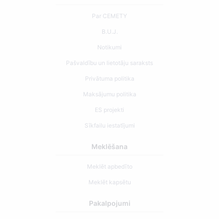
Par CEMETY
B.U.J.
Notikumi
Pašvaldību un lietotāju saraksts
Privātuma politika
Maksājumu politika
ES projekti
Sīkfailu iestatījumi
Meklēšana
Meklēt apbedīto
Meklēt kapsētu
Pakalpojumi