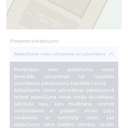
2
Ivans Gavričevs
1
9
3
0
-
2
0
0
7
Pieejamie pakalpojumi:
1
Apbedījuma vietu uzkopšana un uzturēšana
Piedāvājam veikt apbedījuma vietas
ģenerālās uzkopšanas vai regulārās
uzturēšanas pakalpojumu kapsētās Latvijā.
Apbedījuma vietas uzkopšanas pakalpojumā
ietilpst apbedījuma vietas nezāļu likvidēšana,
sakritušo lapu, zaru novākšana, virsmas
nolīdzināšana ar grābekli, vītušo puķu
novākšana un tamlīdzīgi darbi, kas
apbedījuma vietai piešķirs sakoptu vizuālo