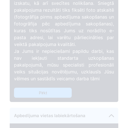
izskatu, kā arī svecītes nolikšana. Sniegtā
pakalpojuma rezultāti tiks fiksēti foto atskaitē
(fotogrāfija pirms apbedījuma sakopšanas un
fotogrāfija pēc apbedījuma sakopšanas),
kuras tiks nosūtītas Jums uz norādīto e-
pasta adresi, lai varētu pārliecināties par
veiktā pakalpojuma kvalitāti.
Ja Jums ir nepieciešami papildu darbi, kas
nav iekļauti standarta uzkopšanas
pakalpojumā, mūsu specialisti profesionāli
veiks situācijas novētējumu, uzklausīs Jūsu
vēlmes un sastādīs veicamo darba tāmi
Pirkt
Apbedījuma vietas labiekārtošana