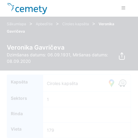
>
>
>
Sākumlapa
Apbedītie
Ciroles kapsēta
Veronika
Gavričeva
Veronika Gavričeva
Dzimšanas datums: 06.09.1931, Miršanas datums:
08.09.2020
Kapsēta
Ciroles kapsēta
Sektors
1
Rinda
Vieta
179