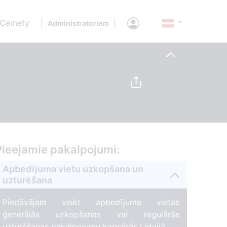
 Cemety
|
|
Administratoriem
Pieejamie pakalpojumi:
Apbedījuma vietu uzkopšana un
uzturēšana
Piedāvājam veikt apbedījuma vietas
ģenerālās uzkopšanas vai regulārās
uzturēšanas pakalpojumu kapsētās Latvijā.