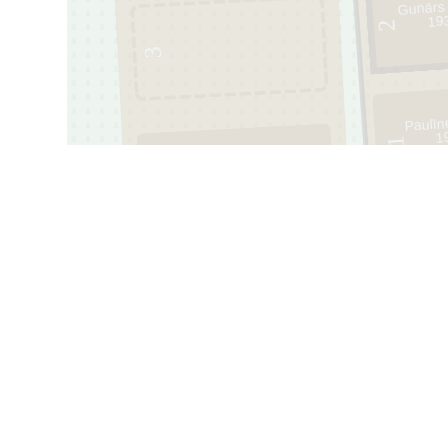
Gunārs
19
2
3
Paulīn
1
1
59
2