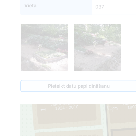
Vieta
037
61
Pieteikt datu papildināšanu
Alfrēd
Astra Strazdiņa
1907
1924 - 2010
37
3
1