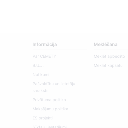
Informācija
Meklēšana
Par CEMETY
Meklēt apbedīto
B.U.J.
Meklēt kapsētu
Notikumi
Pašvaldību un lietotāju
saraksts
Privātuma politika
Maksājumu politika
ES projekti
Sīkfailu iestatījumi