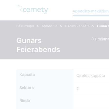
Apbedīto meklēšan
>
>
>
Sākumlapa
Apbedītie
Ciroles kapsēta
Gunārs
Gunārs
Dzimšanas
Feierabends
Kapsēta
Ciroles kapsēta
Sektors
2
Rinda