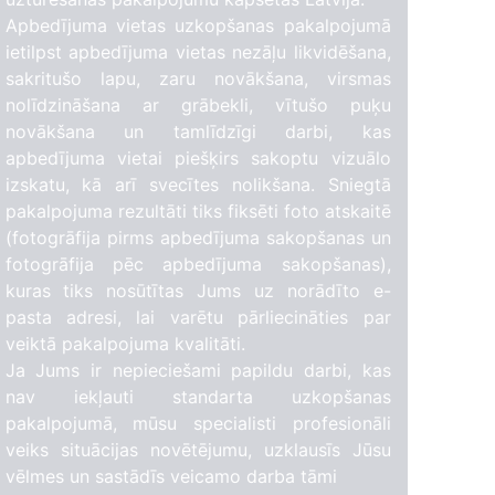
Apbedījuma vietas uzkopšanas pakalpojumā
ietilpst apbedījuma vietas nezāļu likvidēšana,
sakritušo lapu, zaru novākšana, virsmas
nolīdzināšana ar grābekli, vītušo puķu
novākšana un tamlīdzīgi darbi, kas
apbedījuma vietai piešķirs sakoptu vizuālo
izskatu, kā arī svecītes nolikšana. Sniegtā
pakalpojuma rezultāti tiks fiksēti foto atskaitē
(fotogrāfija pirms apbedījuma sakopšanas un
fotogrāfija pēc apbedījuma sakopšanas),
kuras tiks nosūtītas Jums uz norādīto e-
pasta adresi, lai varētu pārliecināties par
veiktā pakalpojuma kvalitāti.
Ja Jums ir nepieciešami papildu darbi, kas
nav iekļauti standarta uzkopšanas
pakalpojumā, mūsu specialisti profesionāli
veiks situācijas novētējumu, uzklausīs Jūsu
vēlmes un sastādīs veicamo darba tāmi