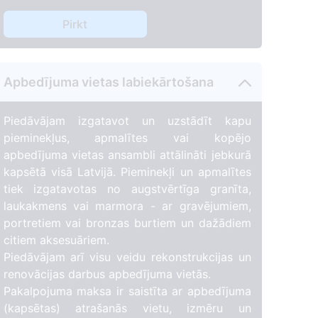
Pirkt
Apbedījuma vietas labiekārtošana
Piedāvājam izgatavot un uzstādīt kapu
pieminekļus, apmalītes vai kopējo
apbedījuma vietas ansambli attālināti jebkurā
kapsētā visā Latvijā. Pieminekļi un apmalītes
tiek izgatavotas no augstvērtīga granīta,
laukakmens vai marmora - ar gravējumiem,
portretiem vai bronzas burtiem un dažādiem
citiem aksesuāriem.
Piedāvājam arī visu veidu rekonstrukcijas un
renovācijas darbus apbedījuma vietās.
Pakalpojuma maksa ir saistīta ar apbedījuma
(kapsētas) atrašanās vietu, izmēru un