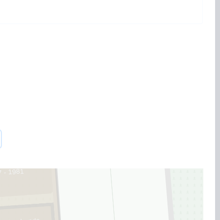
s Krastiņš
 - 1981