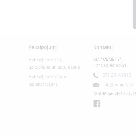
Pakalpojumi
Kontakti
SIA "CEMETY",
Apbedījuma vietu
LV40103618951
uzkopšana un uzturēšana
371 29144816
Apbedījuma vietas
labiekārtošana
info@cemety.lv
Strādājam visā Latvij