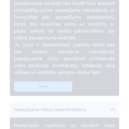
pakalpojuma rezultāti tiks fiksēti foto atskaitē
(fotogrāfija pirms apbedījuma sakopšanas un
fotogrāfija pēc apbedījuma sakopšanas),
kuras tiks nosūtītas Jums uz norādīto e-
pasta adresi, lai varētu pārliecināties par
veiktā pakalpojuma kvalitāti.
Ja Jums ir nepieciešami papildu darbi, kas
nav iekļauti standarta uzkopšanas
pakalpojumā, mūsu specialisti profesionāli
veiks situācijas novētējumu, uzklausīs Jūsu
vēlmes un sastādīs veicamo darba tāmi
Pirkt
Apbedījuma vietas labiekārtošana
Piedāvājam izgatavot un uzstādīt kapu