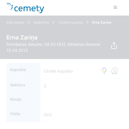
>
>
>
Sākumlapa
Apbedītie
Ciroles kapsēta
Erna Zariņa
Erna Zariņa
Dzimšanas datums: 09.02.1931, Miršanas datums:
15.04.2012
Kapsēta
Ciroles kapsēta
Sektors
3
Rinda
Vieta
003