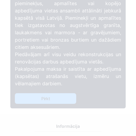
pieminekļus, apmalītes vai kopējo
apbedījuma vietas ansambli attālināti jebkurā
kapsētā visā Latvijā. Pieminekļi un apmalītes
tiek izgatavotas no augstvērtīga granīta,
laukakmens vai marmora - ar gravējumiem,
portretiem vai bronzas burtiem un dažādiem
citiem aksesuāriem.
Piedāvājam arī visu veidu rekonstrukcijas un
renovācijas darbus apbedījuma vietās.
Pakalpojuma maksa ir saistīta ar apbedījuma
(kapsētas) atrašanās vietu, izmēru un
vēlamajiem darbiem.
Pirkt
Informācija