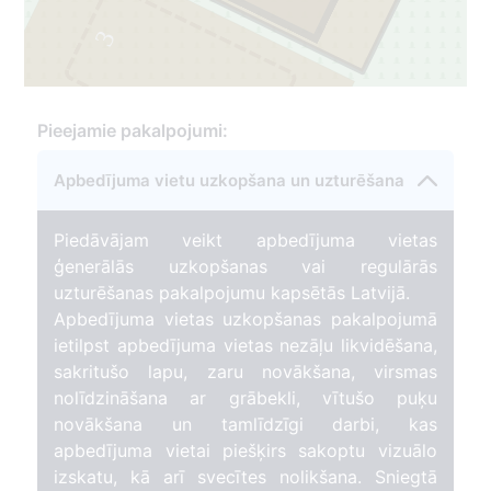
3
Pieejamie pakalpojumi:
1
Apbedījuma vietu uzkopšana un uzturēšana
Piedāvājam veikt apbedījuma vietas
ģenerālās uzkopšanas vai regulārās
uzturēšanas pakalpojumu kapsētās Latvijā.
Apbedījuma vietas uzkopšanas pakalpojumā
ietilpst apbedījuma vietas nezāļu likvidēšana,
sakritušo lapu, zaru novākšana, virsmas
nolīdzināšana ar grābekli, vītušo puķu
novākšana un tamlīdzīgi darbi, kas
apbedījuma vietai piešķirs sakoptu vizuālo
izskatu, kā arī svecītes nolikšana. Sniegtā