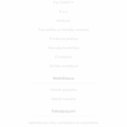
Par CEMETY
B.U.J.
Notikumi
Pašvaldību un lietotāju saraksts
Privātuma politika
Maksājumu politika
ES projekti
Sīkfailu iestatījumi
Meklēšana
Meklēt apbedīto
Meklēt kapsētu
Pakalpojumi
Apbedījuma vietu uzkopšana un uzturēšana