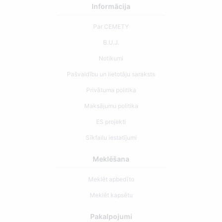
Informācija
Par CEMETY
B.U.J.
Notikumi
Pašvaldību un lietotāju saraksts
Privātuma politika
Maksājumu politika
ES projekti
Sīkfailu iestatījumi
Meklēšana
Meklēt apbedīto
Meklēt kapsētu
Pakalpojumi