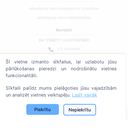
Apbedījuma vietu uzkopšana un uzturēšana
Apbedījuma vietas labiekārtošana
Kontakti
SIA "CEMETY", LV40103618951
371 29144816
info@cemety.lv
Šī vietne izmanto sīkfailus, lai uzlabotu jūsu
Strādājam visā Latvijā!
pārlūkošanas pieredzi un nodrošinātu vietnes
funkcionalitāti.
Sīkfaili palīdz mums pielāgoties jūsu vajadzībām
un analizēt vietnes veiktspēju.
Lasīt vairāk
Administratoriem
Piekrītu
Nepiekrītu
© 2013 - 2026 Cemety Visas tiesības aizsargātas
Privātuma politika un noteikumi.