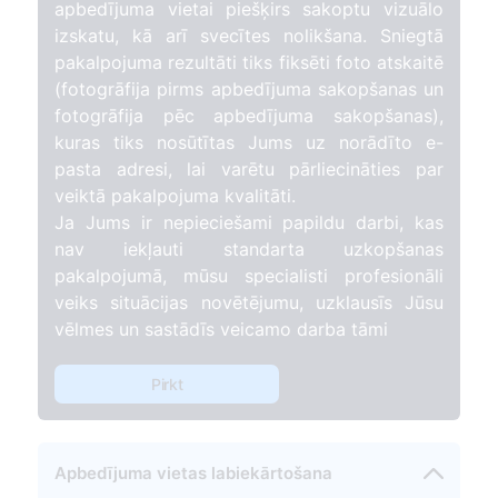
apbedījuma vietai piešķirs sakoptu vizuālo
izskatu, kā arī svecītes nolikšana. Sniegtā
pakalpojuma rezultāti tiks fiksēti foto atskaitē
(fotogrāfija pirms apbedījuma sakopšanas un
fotogrāfija pēc apbedījuma sakopšanas),
kuras tiks nosūtītas Jums uz norādīto e-
pasta adresi, lai varētu pārliecināties par
veiktā pakalpojuma kvalitāti.
Ja Jums ir nepieciešami papildu darbi, kas
nav iekļauti standarta uzkopšanas
pakalpojumā, mūsu specialisti profesionāli
veiks situācijas novētējumu, uzklausīs Jūsu
vēlmes un sastādīs veicamo darba tāmi
Pirkt
Apbedījuma vietas labiekārtošana