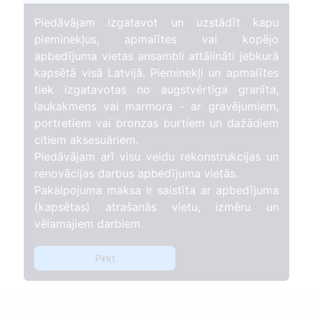
Piedāvājam izgatavot un uzstādīt kapu
pieminekļus, apmalītes vai kopējo
apbedījuma vietas ansambli attālināti jebkurā
kapsētā visā Latvijā. Pieminekļi un apmalītes
tiek izgatavotas no augstvērtīga granīta,
laukakmens vai marmora - ar gravējumiem,
portretiem vai bronzas burtiem un dažādiem
citiem aksesuāriem.
Piedāvājam arī visu veidu rekonstrukcijas un
renovācijas darbus apbedījuma vietās.
Pakalpojuma maksa ir saistīta ar apbedījuma
(kapsētas) atrašanās vietu, izmēru un
vēlamajiem darbiem.
Pirkt