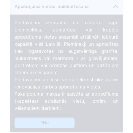
Apbedījuma vietas labiekārtošana
Piedāvājam izgatavot un uzstādīt kapu
pieminekļus, apmalītes vai kopējo
apbedījuma vietas ansambli attālināti jebkurā
kapsētā visā Latvijā. Pieminekļi un apmalītes
tiek izgatavotas no augstvērtīga granīta,
laukakmens vai marmora - ar gravējumiem,
portretiem vai bronzas burtiem un dažādiem
citiem aksesuāriem.
Piedāvājam arī visu veidu rekonstrukcijas un
renovācijas darbus apbedījuma vietās.
Pakalpojuma maksa ir saistīta ar apbedījuma
(kapsētas) atrašanās vietu, izmēru un
vēlamajiem darbiem.
Pirkt