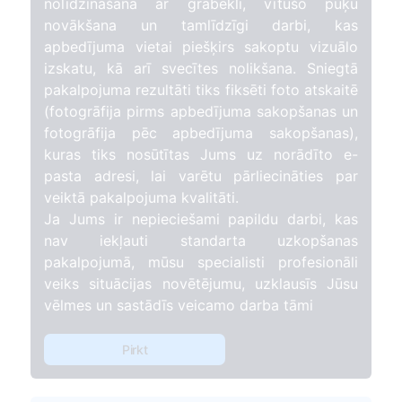
nolīdzināšana ar grābekli, vītušo puķu
novākšana un tamlīdzīgi darbi, kas
apbedījuma vietai piešķirs sakoptu vizuālo
izskatu, kā arī svecītes nolikšana. Sniegtā
pakalpojuma rezultāti tiks fiksēti foto atskaitē
(fotogrāfija pirms apbedījuma sakopšanas un
fotogrāfija pēc apbedījuma sakopšanas),
kuras tiks nosūtītas Jums uz norādīto e-
pasta adresi, lai varētu pārliecināties par
veiktā pakalpojuma kvalitāti.
Ja Jums ir nepieciešami papildu darbi, kas
nav iekļauti standarta uzkopšanas
pakalpojumā, mūsu specialisti profesionāli
veiks situācijas novētējumu, uzklausīs Jūsu
vēlmes un sastādīs veicamo darba tāmi
Pirkt