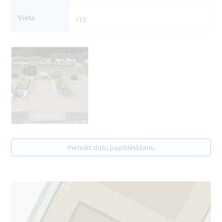
Vieta
115
Pieteikt datu papildināšanu
2
115