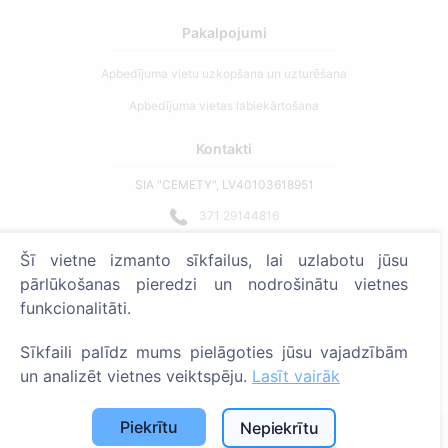
Pakalpojumi
Apbedījuma vietu uzkopšana un uzturēšana
Apbedījuma vietas labiekārtošana
Kontakti
SIA "CEMETY", LV40103618951
371 29144816
info@cemety.lv
Šī vietne izmanto sīkfailus, lai uzlabotu jūsu
Strādājam visā Latvijā!
pārlūkošanas pieredzi un nodrošinātu vietnes
funkcionalitāti.
Sīkfaili palīdz mums pielāgoties jūsu vajadzībām
un analizēt vietnes veiktspēju.
Lasīt vairāk
Administratoriem
Piekrītu
Nepiekrītu
© 2013 - 2026 Cemety Visas tiesības aizsargātas