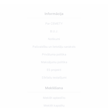
Informācija
Par CEMETY
B.U.J.
Notikumi
Pašvaldību un lietotāju saraksts
Privātuma politika
Maksājumu politika
ES projekti
Sīkfailu iestatījumi
Meklēšana
Meklēt apbedīto
Meklēt kapsētu