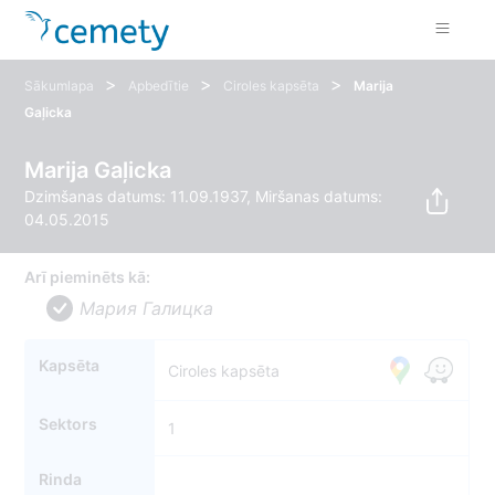
>
>
>
Sākumlapa
Apbedītie
Ciroles kapsēta
Marija
Gaļicka
Marija Gaļicka
Dzimšanas datums: 11.09.1937, Miršanas datums:
04.05.2015
Arī pieminēts kā:
Мария Галицка
Kapsēta
Ciroles kapsēta
Sektors
1
Rinda