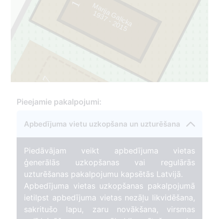
1
Marija Gaļicka
9
3
7
-
2
0
1
1
5
7
Pieejamie pakalpojumi:
Apbedījuma vietu uzkopšana un uzturēšana
Piedāvājam veikt apbedījuma vietas
ģenerālās uzkopšanas vai regulārās
uzturēšanas pakalpojumu kapsētās Latvijā.
Apbedījuma vietas uzkopšanas pakalpojumā
ietilpst apbedījuma vietas nezāļu likvidēšana,
sakritušo lapu, zaru novākšana, virsmas