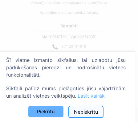
Apbedījuma vietu uzkopšana un uzturēšana
Apbedījuma vietas labiekārtošana
Kontakti
SIA "CEMETY", LV40103618951
371 29144816
info@cemety.lv
Šī vietne izmanto sīkfailus, lai uzlabotu jūsu
Strādājam visā Latvijā!
pārlūkošanas pieredzi un nodrošinātu vietnes
funkcionalitāti.
Sīkfaili palīdz mums pielāgoties jūsu vajadzībām
un analizēt vietnes veiktspēju.
Lasīt vairāk
Administratoriem
Piekrītu
Nepiekrītu
© 2013 - 2026 Cemety Visas tiesības aizsargātas
Privātuma politika un noteikumi.