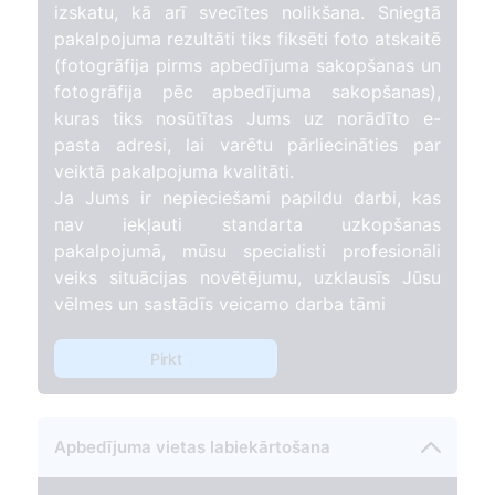
izskatu, kā arī svecītes nolikšana. Sniegtā
pakalpojuma rezultāti tiks fiksēti foto atskaitē
(fotogrāfija pirms apbedījuma sakopšanas un
fotogrāfija pēc apbedījuma sakopšanas),
kuras tiks nosūtītas Jums uz norādīto e-
pasta adresi, lai varētu pārliecināties par
veiktā pakalpojuma kvalitāti.
Ja Jums ir nepieciešami papildu darbi, kas
nav iekļauti standarta uzkopšanas
pakalpojumā, mūsu specialisti profesionāli
veiks situācijas novētējumu, uzklausīs Jūsu
vēlmes un sastādīs veicamo darba tāmi
Pirkt
Apbedījuma vietas labiekārtošana