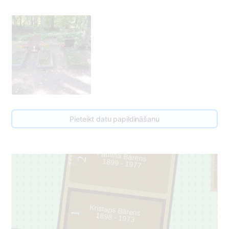
Pieteikt datu papildināšanu
191
Paulīna Bārens
165
2
1899 - 1977
Kristaps Bārens
1
1898 - 1973