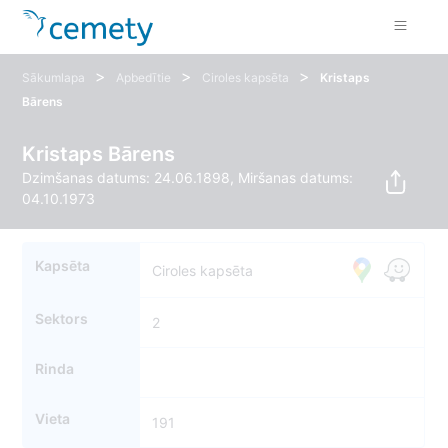
>
>
>
Sākumlapa
Apbedītie
Ciroles kapsēta
Kristaps
Bārens
Kristaps Bārens
Dzimšanas datums: 24.06.1898, Miršanas datums:
04.10.1973
Kapsēta
Ciroles kapsēta
Sektors
2
Rinda
Vieta
191