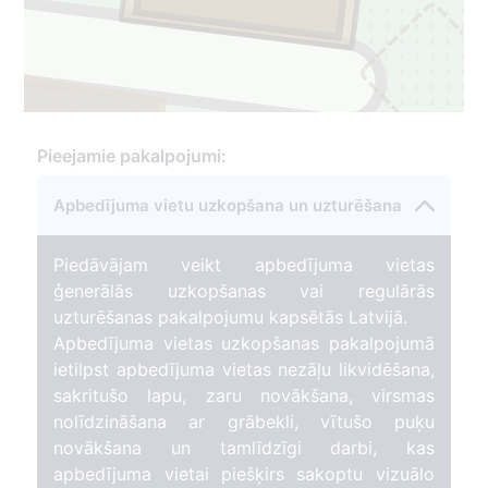
1
Pieejamie pakalpojumi:
Apbedījuma vietu uzkopšana un uzturēšana
Piedāvājam veikt apbedījuma vietas
ģenerālās uzkopšanas vai regulārās
uzturēšanas pakalpojumu kapsētās Latvijā.
Apbedījuma vietas uzkopšanas pakalpojumā
ietilpst apbedījuma vietas nezāļu likvidēšana,
sakritušo lapu, zaru novākšana, virsmas
nolīdzināšana ar grābekli, vītušo puķu
novākšana un tamlīdzīgi darbi, kas
apbedījuma vietai piešķirs sakoptu vizuālo