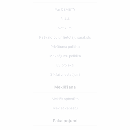
Par CEMETY
B.U.J.
Notikumi
Pašvaldību un lietotāju saraksts
Privātuma politika
Maksājumu politika
ES projekti
Sīkfailu iestatījumi
Meklēšana
Meklēt apbedīto
Meklēt kapsētu
Pakalpojumi