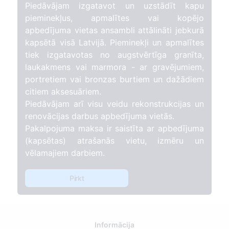
Piedāvājam izgatavot un uzstādīt kapu
pieminekļus, apmalītes vai kopējo
apbedījuma vietas ansambli attālināti jebkurā
kapsētā visā Latvijā. Pieminekļi un apmalītes
tiek izgatavotas no augstvērtīga granīta,
laukakmens vai marmora - ar gravējumiem,
portretiem vai bronzas burtiem un dažādiem
citiem aksesuāriem.
Piedāvājam arī visu veidu rekonstrukcijas un
renovācijas darbus apbedījuma vietās.
Pakalpojuma maksa ir saistīta ar apbedījuma
(kapsētas) atrašanās vietu, izmēru un
vēlamajiem darbiem.
Pirkt
Informācija