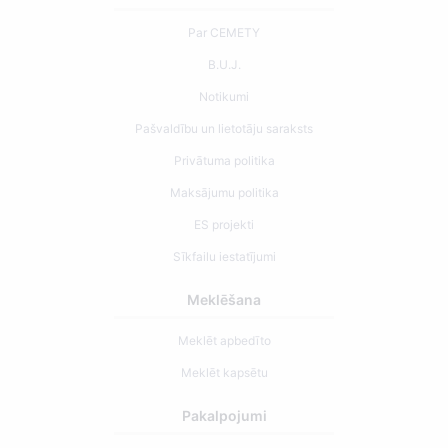
Par CEMETY
B.U.J.
Notikumi
Pašvaldību un lietotāju saraksts
Privātuma politika
Maksājumu politika
ES projekti
Sīkfailu iestatījumi
Meklēšana
Meklēt apbedīto
Meklēt kapsētu
Pakalpojumi