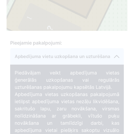
1
Pieejamie pakalpojumi:
Apbedījuma vietu uzkopšana un uzturēšana
Piedāvājam veikt apbedījuma vietas
ģenerālās uzkopšanas vai regulārās
uzturēšanas pakalpojumu kapsētās Latvijā.
Apbedījuma vietas uzkopšanas pakalpojumā
ietilpst apbedījuma vietas nezāļu likvidēšana,
sakritušo lapu, zaru novākšana, virsmas
nolīdzināšana ar grābekli, vītušo puķu
novākšana un tamlīdzīgi darbi, kas
apbedījuma vietai piešķirs sakoptu vizuālo