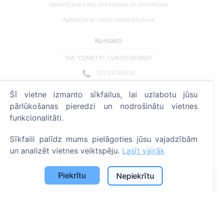
Apbedījuma vietu uzkopšana un uzturēšana
Apbedījuma vietas labiekārtošana
Kontakti
SIA "CEMETY", LV40103618951
371 29144816
info@cemety.lv
Šī vietne izmanto sīkfailus, lai uzlabotu jūsu
Strādājam visā Latvijā!
pārlūkošanas pieredzi un nodrošinātu vietnes
funkcionalitāti.
Sīkfaili palīdz mums pielāgoties jūsu vajadzībām
un analizēt vietnes veiktspēju.
Lasīt vairāk
Administratoriem
Piekrītu
Nepiekrītu
© 2013 - 2026 Cemety Visas tiesības aizsargātas
Privātuma politika un noteikumi.