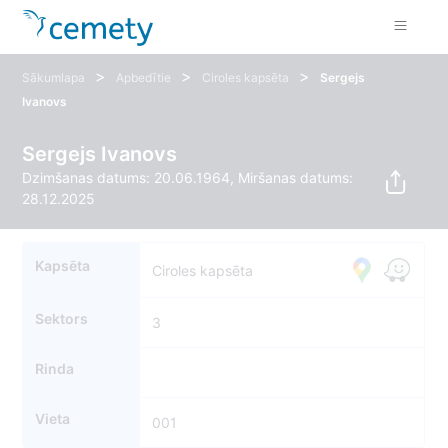
>
>
>
Sākumlapa
Apbedītie
Ciroles kapsēta
Sergejs
Ivanovs
Sergejs Ivanovs
Dzimšanas datums: 20.06.1964, Miršanas datums:
28.12.2025
Kapsēta
Ciroles kapsēta
Sektors
3
Rinda
3
Vieta
001