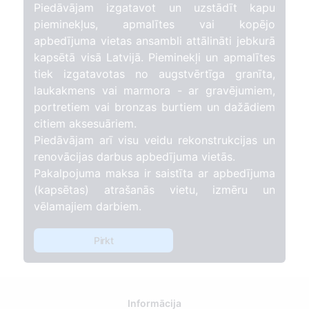
Piedāvājam izgatavot un uzstādīt kapu
pieminekļus, apmalītes vai kopējo
apbedījuma vietas ansambli attālināti jebkurā
kapsētā visā Latvijā. Pieminekļi un apmalītes
tiek izgatavotas no augstvērtīga granīta,
laukakmens vai marmora - ar gravējumiem,
portretiem vai bronzas burtiem un dažādiem
citiem aksesuāriem.
Piedāvājam arī visu veidu rekonstrukcijas un
renovācijas darbus apbedījuma vietās.
Pakalpojuma maksa ir saistīta ar apbedījuma
(kapsētas) atrašanās vietu, izmēru un
vēlamajiem darbiem.
Pirkt
Informācija