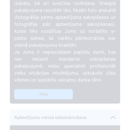
izskatu, kā arī svecītes nolikšana. Sniegtā
pakalpojuma rezultāti tiks fiksēti foto atskaitē
(fotogrāfija pirms apbedījuma sakopšanas un
fotogrāfija pēc apbedījuma sakopšanas),
kuras tiks nosūtītas Jums uz norādīto e-
pasta adresi, lai varētu pārliecināties par
veiktā pakalpojuma kvalitāti.
Ja Jums ir nepieciešami papildu darbi, kas
nav iekļauti standarta uzkopšanas
pakalpojumā, mūsu specialisti profesionāli
veiks situācijas novētējumu, uzklausīs Jūsu
vēlmes un sastādīs veicamo darba tāmi
Pirkt
Apbedījuma vietas labiekārtošana