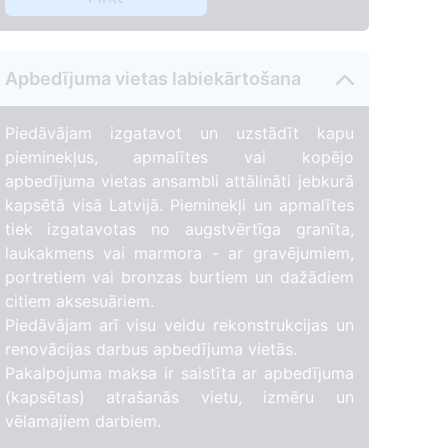
Apbedījuma vietas labiekārtošana
Piedāvājam izgatavot un uzstādīt kapu
pieminekļus, apmalītes vai kopējo
apbedījuma vietas ansambli attālināti jebkurā
kapsētā visā Latvijā. Pieminekļi un apmalītes
tiek izgatavotas no augstvērtīga granīta,
laukakmens vai marmora - ar gravējumiem,
portretiem vai bronzas burtiem un dažādiem
citiem aksesuāriem.
Piedāvājam arī visu veidu rekonstrukcijas un
renovācijas darbus apbedījuma vietās.
Pakalpojuma maksa ir saistīta ar apbedījuma
(kapsētas) atrašanās vietu, izmēru un
vēlamajiem darbiem.