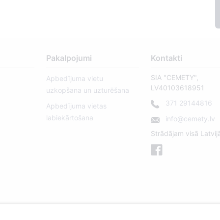
Pakalpojumi
Kontakti
SIA "CEMETY",
Apbedījuma vietu
LV40103618951
uzkopšana un uzturēšana
371 29144816
Apbedījuma vietas
labiekārtošana
info@cemety.lv
Strādājam visā Latvij