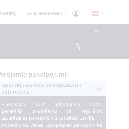
 Cemety
|
|
Administratoriem
Pieejamie pakalpojumi:
Apbedījuma vietu uzkopšana un
uzturēšana
Piedāvājam veikt apbedījuma vietas
ģenerālās uzkopšanas vai regulārās
uzturēšanas pakalpojumu kapsētās Latvijā.
Apbedījuma vietas uzkopšanas pakalpojumā