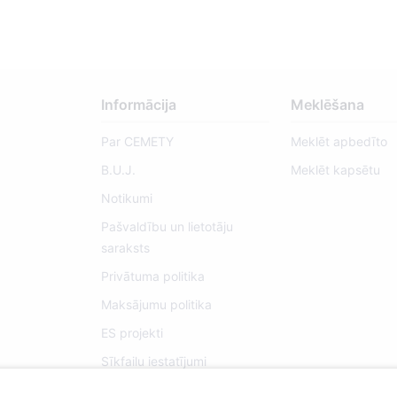
Informācija
Meklēšana
Par CEMETY
Meklēt apbedīto
B.U.J.
Meklēt kapsētu
Notikumi
Pašvaldību un lietotāju
saraksts
Privātuma politika
Maksājumu politika
ES projekti
Sīkfailu iestatījumi