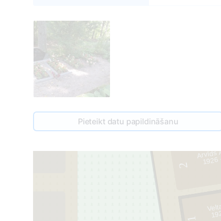
Pieteikt datu papildināšanu
185
Arvīds
1926 
2
Velt
19
1