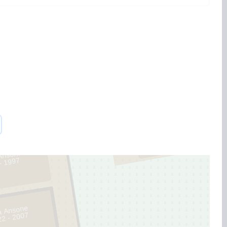
175
1
 Ansons
- 1997
a Ansone
22 - 2007