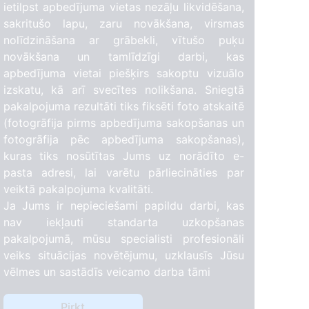
ietilpst apbedījuma vietas nezāļu likvidēšana,
sakritušo lapu, zaru novākšana, virsmas
nolīdzināšana ar grābekli, vītušo puķu
novākšana un tamlīdzīgi darbi, kas
apbedījuma vietai piešķirs sakoptu vizuālo
izskatu, kā arī svecītes nolikšana. Sniegtā
pakalpojuma rezultāti tiks fiksēti foto atskaitē
(fotogrāfija pirms apbedījuma sakopšanas un
fotogrāfija pēc apbedījuma sakopšanas),
kuras tiks nosūtītas Jums uz norādīto e-
pasta adresi, lai varētu pārliecināties par
veiktā pakalpojuma kvalitāti.
Ja Jums ir nepieciešami papildu darbi, kas
nav iekļauti standarta uzkopšanas
pakalpojumā, mūsu specialisti profesionāli
veiks situācijas novētējumu, uzklausīs Jūsu
vēlmes un sastādīs veicamo darba tāmi
Pirkt