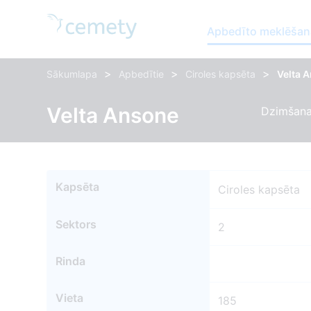
Apbedīto meklēšan
>
>
>
Sākumlapa
Apbedītie
Ciroles kapsēta
Velta 
Velta Ansone
Dzimšanas
Kapsēta
Ciroles kapsēta
Sektors
2
Rinda
Vieta
185