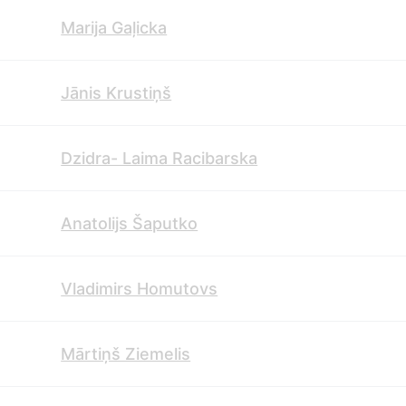
Marija Gaļicka
Jānis Krustiņš
Dzidra- Laima Racibarska
Anatolijs Šaputko
Vladimirs Homutovs
Mārtiņš Ziemelis