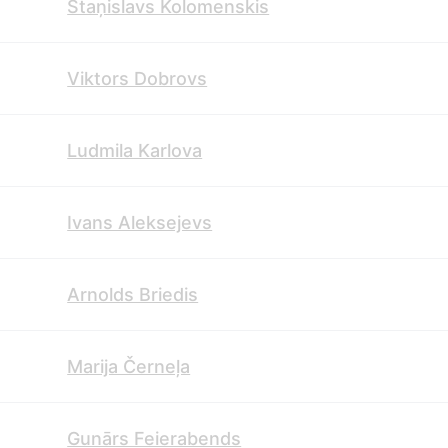
Staņislavs Kolomenskis
Viktors Dobrovs
Ludmila Karlova
Ivans Aleksejevs
Arnolds Briedis
Marija Černeļa
Gunārs Feierabends