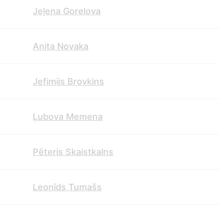
Jeļena Gorelova
Anita Novaka
Jefimijs Brovkins
Ļubova Memena
Pēteris Skaistkalns
Leonīds Tumašs