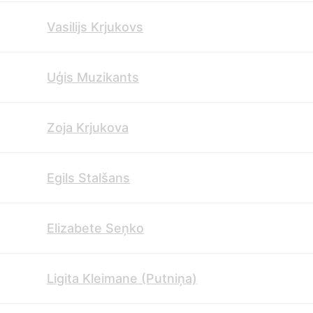
Vasilijs Krjukovs
Uģis Muzikants
Zoja Krjukova
Egils Stalšans
Elizabete Seņko
Ligita Kleimane (Putniņa)