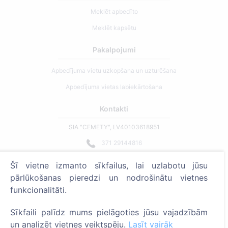
Meklēt apbedīto
Meklēt kapsētu
Pakalpojumi
Apbedījuma vietu uzkopšana un uzturēšana
Apbedījuma vietas labiekārtošana
Kontakti
SIA "CEMETY", LV40103618951
371 29144816
info@cemety.lv
Šī vietne izmanto sīkfailus, lai uzlabotu jūsu
Strādājam visā Latvijā!
pārlūkošanas pieredzi un nodrošinātu vietnes
funkcionalitāti.
Sīkfaili palīdz mums pielāgoties jūsu vajadzībām
un analizēt vietnes veiktspēju.
Lasīt vairāk
Administratoriem