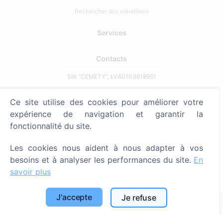
Rechercher des cimetières
Services
Contacts
SIA "CEMETY", LV40103618951
371 29144816
Ce site utilise des cookies pour améliorer votre
info@cemety.lv
expérience de navigation et garantir la
Nous intervenons dans tout le pays !
fonctionnalité du site.
Les cookies nous aident à nous adapter à vos
besoins et à analyser les performances du site.
En
savoir plus
Administrateurs
J'accepte
Je refuse
© 2013 - 2026 Cemety Tous droits réservés
Politique de confidentialité et conditions.