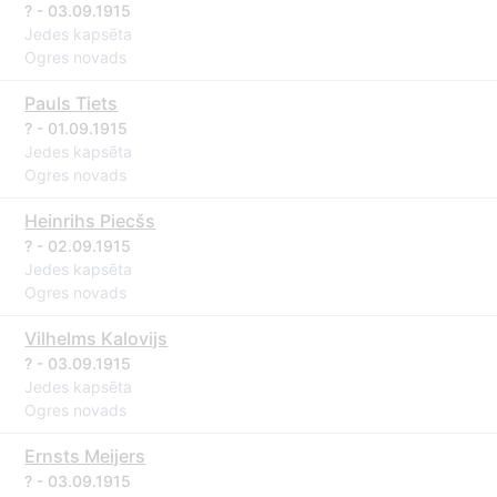
? - 03.09.1915
Jedes kapsēta
Ogres novads
Pauls Tiets
? - 01.09.1915
Jedes kapsēta
Ogres novads
Heinrihs Piecšs
? - 02.09.1915
Jedes kapsēta
Ogres novads
Vilhelms Kalovijs
? - 03.09.1915
Jedes kapsēta
Ogres novads
Ernsts Meijers
? - 03.09.1915