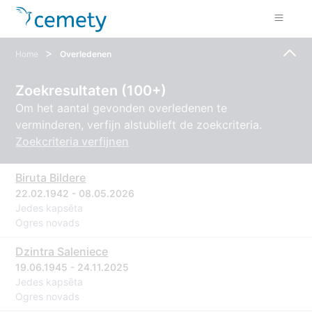
>
Home
Overledenen
Zoekresultaten (100+)
Om het aantal gevonden overledenen te
verminderen, verfijn alstublieft de zoekcriteria.
Zoekcriteria verfijnen
Biruta Bildere
22.02.1942 - 08.05.2026
Jedes kapsēta
Ogres novads
Dzintra Saleniece
19.06.1945 - 24.11.2025
Jedes kapsēta
Ogres novads