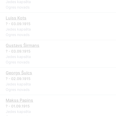
Jedes kapsēta
Ogres novads
Luiss Kots
? - 03.09.1915
Jedes kapsēta
Ogres novads
Gustavs Širmans
? - 03.09.1915
Jedes kapsēta
Ogres novads
Georgs Šulcs
? - 02.09.1915
Jedes kapsēta
Ogres novads
Makss Papins
? - 01.09.1915
Jedes kapsēta