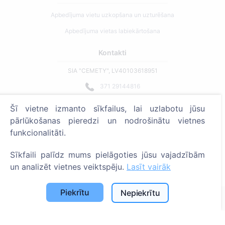
Apbedījuma vietu uzkopšana un uzturēšana
Apbedījuma vietas labiekārtošana
Kontakti
SIA "CEMETY", LV40103618951
371 29144816
info@cemety.lv
Šī vietne izmanto sīkfailus, lai uzlabotu jūsu
Strādājam visā Latvijā!
pārlūkošanas pieredzi un nodrošinātu vietnes
funkcionalitāti.
Sīkfaili palīdz mums pielāgoties jūsu vajadzībām
un analizēt vietnes veiktspēju.
Lasīt vairāk
Administratoriem
Piekrītu
Nepiekrītu
© 2013 - 2026 Cemety Visas tiesības aizsargātas
Privātuma politika un noteikumi.