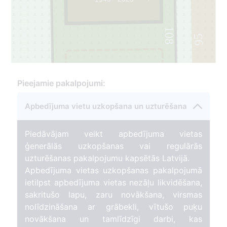
108
95
2
Pieejamie pakalpojumi:
Apbedījuma vietu uzkopšana un uzturēšana
Piedāvājam veikt apbedījuma vietas
ģenerālās uzkopšanas vai regulārās
uzturēšanas pakalpojumu kapsētās Latvijā.
Apbedījuma vietas uzkopšanas pakalpojumā
ietilpst apbedījuma vietas nezāļu likvidēšana,
sakritušo lapu, zaru novākšana, virsmas
nolīdzināšana ar grābekli, vītušo puķu
novākšana un tamlīdzīgi darbi, kas