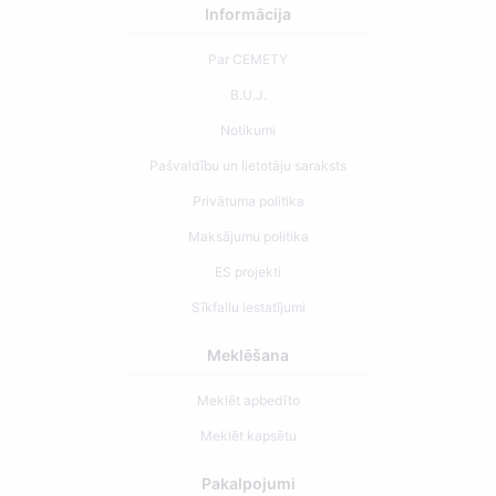
Informācija
Par CEMETY
B.U.J.
Notikumi
Pašvaldību un lietotāju saraksts
Privātuma politika
Maksājumu politika
ES projekti
Sīkfailu iestatījumi
Meklēšana
Meklēt apbedīto
Meklēt kapsētu
Pakalpojumi