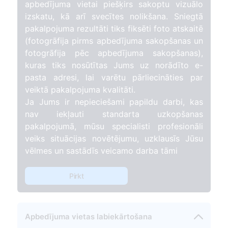
apbedījuma vietai piešķirs sakoptu vizuālo
izskatu, kā arī svecītes nolikšana. Sniegtā
pakalpojuma rezultāti tiks fiksēti foto atskaitē
(fotogrāfija pirms apbedījuma sakopšanas un
fotogrāfija pēc apbedījuma sakopšanas),
kuras tiks nosūtītas Jums uz norādīto e-
pasta adresi, lai varētu pārliecināties par
veiktā pakalpojuma kvalitāti.
Ja Jums ir nepieciešami papildu darbi, kas
nav iekļauti standarta uzkopšanas
pakalpojumā, mūsu specialisti profesionāli
veiks situācijas novētējumu, uzklausīs Jūsu
vēlmes un sastādīs veicamo darba tāmi
Pirkt
Apbedījuma vietas labiekārtošana