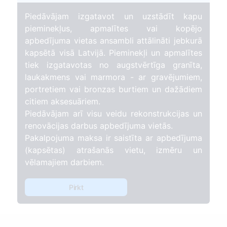
Piedāvājam izgatavot un uzstādīt kapu
pieminekļus, apmalītes vai kopējo
apbedījuma vietas ansambli attālināti jebkurā
kapsētā visā Latvijā. Pieminekļi un apmalītes
tiek izgatavotas no augstvērtīga granīta,
laukakmens vai marmora - ar gravējumiem,
portretiem vai bronzas burtiem un dažādiem
citiem aksesuāriem.
Piedāvājam arī visu veidu rekonstrukcijas un
renovācijas darbus apbedījuma vietās.
Pakalpojuma maksa ir saistīta ar apbedījuma
(kapsētas) atrašanās vietu, izmēru un
vēlamajiem darbiem.
Pirkt