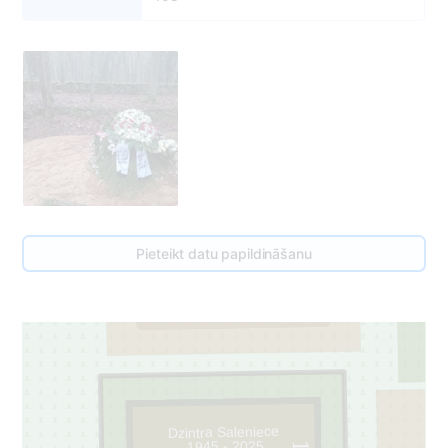
97
107
Pieteikt datu papildināšanu
1
Dzintra Saleniece
1945 - 2025
1