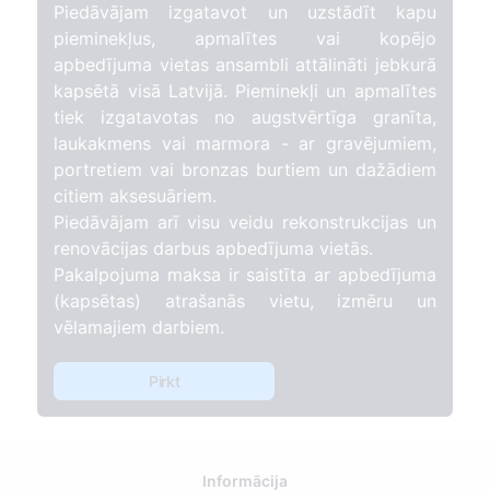
Piedāvājam izgatavot un uzstādīt kapu
pieminekļus, apmalītes vai kopējo
apbedījuma vietas ansambli attālināti jebkurā
kapsētā visā Latvijā. Pieminekļi un apmalītes
tiek izgatavotas no augstvērtīga granīta,
laukakmens vai marmora - ar gravējumiem,
portretiem vai bronzas burtiem un dažādiem
citiem aksesuāriem.
Piedāvājam arī visu veidu rekonstrukcijas un
renovācijas darbus apbedījuma vietās.
Pakalpojuma maksa ir saistīta ar apbedījuma
(kapsētas) atrašanās vietu, izmēru un
vēlamajiem darbiem.
Pirkt
Informācija