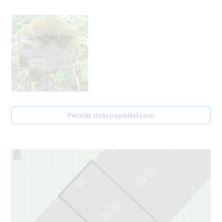
45
46
Pieteikt datu papildināšanu
1
47
1
48
1