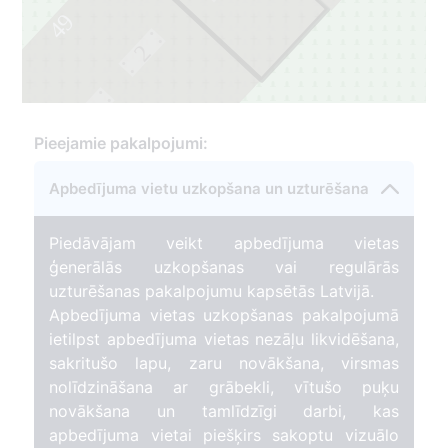
49
2
1
Pieejamie pakalpojumi:
Apbedījuma vietu uzkopšana un uzturēšana
Piedāvājam veikt apbedījuma vietas
ģenerālās uzkopšanas vai regulārās
uzturēšanas pakalpojumu kapsētās Latvijā.
Apbedījuma vietas uzkopšanas pakalpojumā
ietilpst apbedījuma vietas nezāļu likvidēšana,
sakritušo lapu, zaru novākšana, virsmas
nolīdzināšana ar grābekli, vītušo puķu
novākšana un tamlīdzīgi darbi, kas
apbedījuma vietai piešķirs sakoptu vizuālo