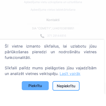
Apbedījuma vietu uzkopšana un uzturēšana
Apbedījuma vietas labiekārtošana
Kontakti
SIA "CEMETY", LV40103618951
371 29144816
info@cemety.lv
Šī vietne izmanto sīkfailus, lai uzlabotu jūsu
Strādājam visā Latvijā!
pārlūkošanas pieredzi un nodrošinātu vietnes
funkcionalitāti.
Sīkfaili palīdz mums pielāgoties jūsu vajadzībām
un analizēt vietnes veiktspēju.
Lasīt vairāk
Administratoriem
Piekrītu
Nepiekrītu
© 2013 - 2026 Cemety Visas tiesības aizsargātas
Privātuma politika un noteikumi.