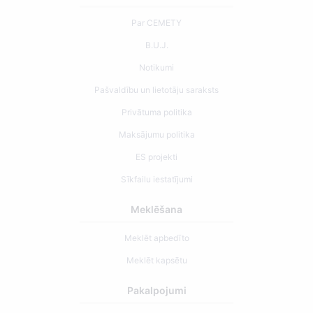
Par CEMETY
B.U.J.
Notikumi
Pašvaldību un lietotāju saraksts
Privātuma politika
Maksājumu politika
ES projekti
Sīkfailu iestatījumi
Meklēšana
Meklēt apbedīto
Meklēt kapsētu
Pakalpojumi