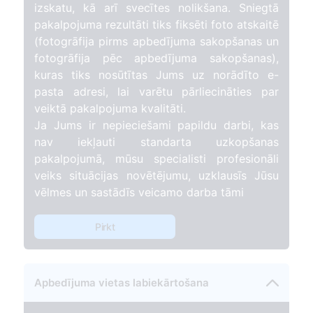
izskatu, kā arī svecītes nolikšana. Sniegtā
pakalpojuma rezultāti tiks fiksēti foto atskaitē
(fotogrāfija pirms apbedījuma sakopšanas un
fotogrāfija pēc apbedījuma sakopšanas),
kuras tiks nosūtītas Jums uz norādīto e-
pasta adresi, lai varētu pārliecināties par
veiktā pakalpojuma kvalitāti.
Ja Jums ir nepieciešami papildu darbi, kas
nav iekļauti standarta uzkopšanas
pakalpojumā, mūsu specialisti profesionāli
veiks situācijas novētējumu, uzklausīs Jūsu
vēlmes un sastādīs veicamo darba tāmi
Pirkt
Apbedījuma vietas labiekārtošana