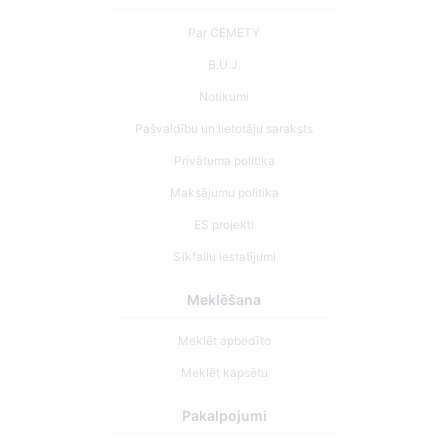
Par CEMETY
B.U.J.
Notikumi
Pašvaldību un lietotāju saraksts
Privātuma politika
Maksājumu politika
ES projekti
Sīkfailu iestatījumi
Meklēšana
Meklēt apbedīto
Meklēt kapsētu
Pakalpojumi