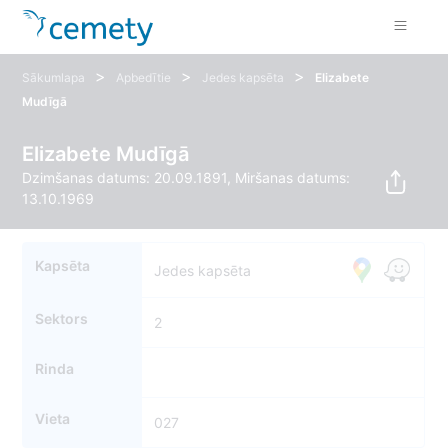
>
>
>
Sākumlapa
Apbedītie
Jedes kapsēta
Elizabete
Mudīgā
Elizabete Mudīgā
Dzimšanas datums: 20.09.1891, Miršanas datums:
13.10.1969
Kapsēta
Jedes kapsēta
Sektors
2
Rinda
Vieta
027