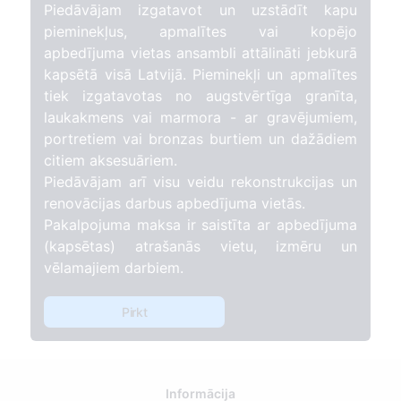
Piedāvājam izgatavot un uzstādīt kapu
pieminekļus, apmalītes vai kopējo
apbedījuma vietas ansambli attālināti jebkurā
kapsētā visā Latvijā. Pieminekļi un apmalītes
tiek izgatavotas no augstvērtīga granīta,
laukakmens vai marmora - ar gravējumiem,
portretiem vai bronzas burtiem un dažādiem
citiem aksesuāriem.
Piedāvājam arī visu veidu rekonstrukcijas un
renovācijas darbus apbedījuma vietās.
Pakalpojuma maksa ir saistīta ar apbedījuma
(kapsētas) atrašanās vietu, izmēru un
vēlamajiem darbiem.
Pirkt
Informācija