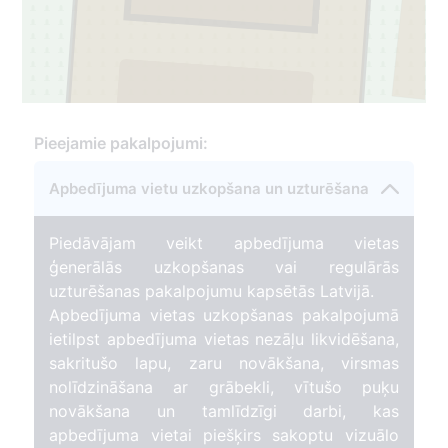
27
3
Pieejamie pakalpojumi:
Apbedījuma vietu uzkopšana un uzturēšana
Piedāvājam veikt apbedījuma vietas
ģenerālās uzkopšanas vai regulārās
uzturēšanas pakalpojumu kapsētās Latvijā.
Apbedījuma vietas uzkopšanas pakalpojumā
ietilpst apbedījuma vietas nezāļu likvidēšana,
sakritušo lapu, zaru novākšana, virsmas
nolīdzināšana ar grābekli, vītušo puķu
novākšana un tamlīdzīgi darbi, kas
apbedījuma vietai piešķirs sakoptu vizuālo