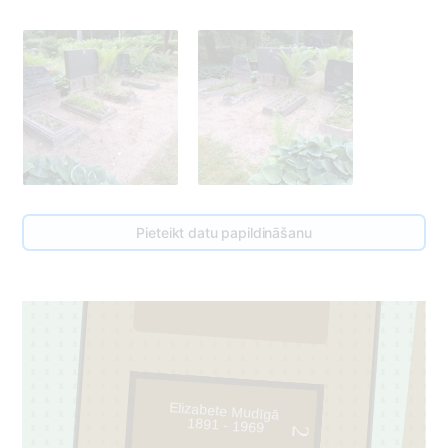
Pieteikt datu papildināšanu
1
Elizabete Mudīgā
1891 - 1969
2