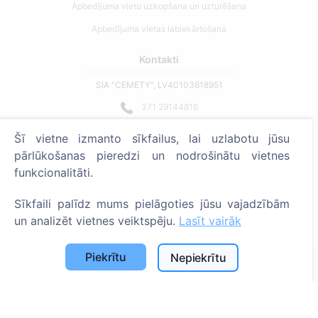
Apbedījuma vietu uzkopšana un uzturēšana
Apbedījuma vietas labiekārtošana
Kontakti
SIA "CEMETY", LV40103618951
371 29144816
info@cemety.lv
Šī vietne izmanto sīkfailus, lai uzlabotu jūsu
Strādājam visā Latvijā!
pārlūkošanas pieredzi un nodrošinātu vietnes
funkcionalitāti.
Sīkfaili palīdz mums pielāgoties jūsu vajadzībām
un analizēt vietnes veiktspēju.
Lasīt vairāk
Administratoriem
Piekrītu
Nepiekrītu
© 2013 - 2026 Cemety Visas tiesības aizsargātas
Privātuma politika un noteikumi.