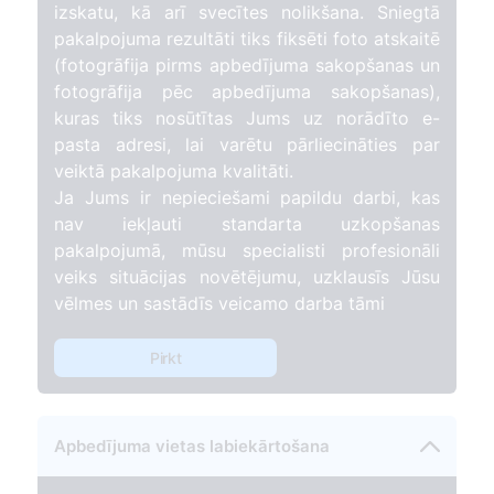
izskatu, kā arī svecītes nolikšana. Sniegtā
pakalpojuma rezultāti tiks fiksēti foto atskaitē
(fotogrāfija pirms apbedījuma sakopšanas un
fotogrāfija pēc apbedījuma sakopšanas),
kuras tiks nosūtītas Jums uz norādīto e-
pasta adresi, lai varētu pārliecināties par
veiktā pakalpojuma kvalitāti.
Ja Jums ir nepieciešami papildu darbi, kas
nav iekļauti standarta uzkopšanas
pakalpojumā, mūsu specialisti profesionāli
veiks situācijas novētējumu, uzklausīs Jūsu
vēlmes un sastādīs veicamo darba tāmi
Pirkt
Apbedījuma vietas labiekārtošana