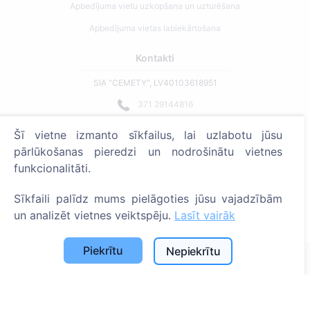
Apbedījuma vietu uzkopšana un uzturēšana
Apbedījuma vietas labiekārtošana
Kontakti
SIA "CEMETY", LV40103618951
371 29144816
info@cemety.lv
Šī vietne izmanto sīkfailus, lai uzlabotu jūsu
Strādājam visā Latvijā!
pārlūkošanas pieredzi un nodrošinātu vietnes
funkcionalitāti.
Sīkfaili palīdz mums pielāgoties jūsu vajadzībām
un analizēt vietnes veiktspēju.
Lasīt vairāk
Administratoriem
Piekrītu
Nepiekrītu
© 2013 - 2026 Cemety Visas tiesības aizsargātas
Privātuma politika un noteikumi.