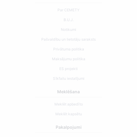
Par CEMETY
B.U.J.
Notikumi
Pašvaldību un lietotāju saraksts
Privātuma politika
Maksājumu politika
ES projekti
Sīkfailu iestatījumi
Meklēšana
Meklēt apbedīto
Meklēt kapsētu
Pakalpojumi