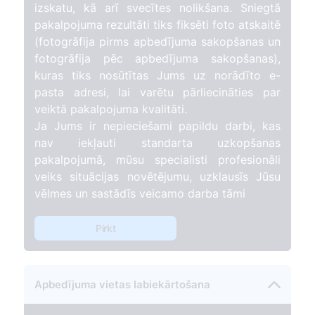
izskatu, kā arī svecītes nolikšana. Sniegtā
pakalpojuma rezultāti tiks fiksēti foto atskaitē
(fotogrāfija pirms apbedījuma sakopšanas un
fotogrāfija pēc apbedījuma sakopšanas),
kuras tiks nosūtītas Jums uz norādīto e-
pasta adresi, lai varētu pārliecināties par
veiktā pakalpojuma kvalitāti.
Ja Jums ir nepieciešami papildu darbi, kas
nav iekļauti standarta uzkopšanas
pakalpojumā, mūsu specialisti profesionāli
veiks situācijas novētējumu, uzklausīs Jūsu
vēlmes un sastādīs veicamo darba tāmi
Pirkt
Apbedījuma vietas labiekārtošana