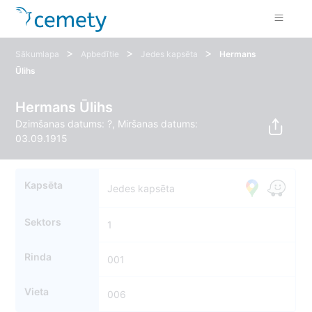
>
>
>
Sākumlapa
Apbedītie
Jedes kapsēta
Hermans
Ūlihs
Hermans Ūlihs
Dzimšanas datums: ?, Miršanas datums:
03.09.1915
Kapsēta
Jedes kapsēta
Sektors
1
Rinda
001
Vieta
006