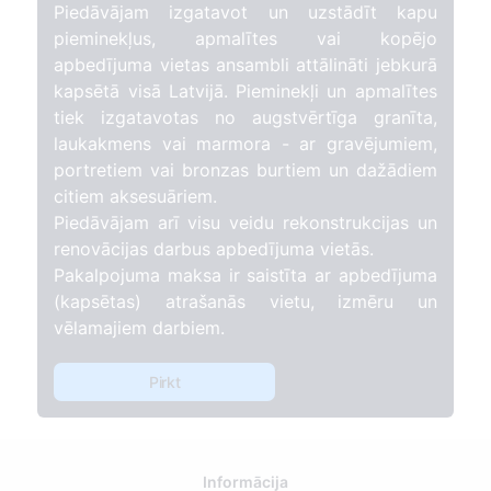
Piedāvājam izgatavot un uzstādīt kapu
pieminekļus, apmalītes vai kopējo
apbedījuma vietas ansambli attālināti jebkurā
kapsētā visā Latvijā. Pieminekļi un apmalītes
tiek izgatavotas no augstvērtīga granīta,
laukakmens vai marmora - ar gravējumiem,
portretiem vai bronzas burtiem un dažādiem
citiem aksesuāriem.
Piedāvājam arī visu veidu rekonstrukcijas un
renovācijas darbus apbedījuma vietās.
Pakalpojuma maksa ir saistīta ar apbedījuma
(kapsētas) atrašanās vietu, izmēru un
vēlamajiem darbiem.
Pirkt
Informācija