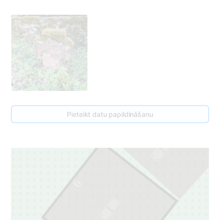
5
Pieteikt datu papildināšanu
1
6
1