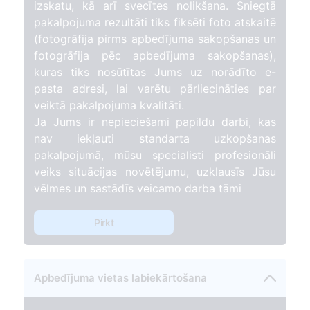
izskatu, kā arī svecītes nolikšana. Sniegtā
pakalpojuma rezultāti tiks fiksēti foto atskaitē
(fotogrāfija pirms apbedījuma sakopšanas un
fotogrāfija pēc apbedījuma sakopšanas),
kuras tiks nosūtītas Jums uz norādīto e-
pasta adresi, lai varētu pārliecināties par
veiktā pakalpojuma kvalitāti.
Ja Jums ir nepieciešami papildu darbi, kas
nav iekļauti standarta uzkopšanas
pakalpojumā, mūsu specialisti profesionāli
veiks situācijas novētējumu, uzklausīs Jūsu
vēlmes un sastādīs veicamo darba tāmi
Pirkt
Apbedījuma vietas labiekārtošana