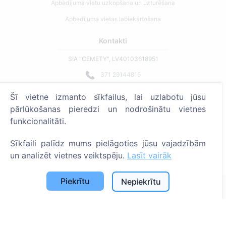
Apbedījuma vietu uzkopšana un uzturēšana
Apbedījuma vietas labiekārtošana
Kontakti
SIA "CEMETY", LV40103618951
371 29144816
info@cemety.lv
Šī vietne izmanto sīkfailus, lai uzlabotu jūsu
Strādājam visā Latvijā!
pārlūkošanas pieredzi un nodrošinātu vietnes
funkcionalitāti.
Sīkfaili palīdz mums pielāgoties jūsu vajadzībām
un analizēt vietnes veiktspēju.
Lasīt vairāk
Administratoriem
Piekrītu
Nepiekrītu
© 2013 - 2026 Cemety Visas tiesības aizsargātas
Privātuma politika un noteikumi.