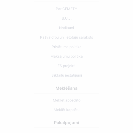
Par CEMETY
B.U.J.
Notikumi
Pašvaldību un lietotāju saraksts
Privātuma politika
Maksājumu politika
ES projekti
Sīkfailu iestatījumi
Meklēšana
Meklēt apbedīto
Meklēt kapsētu
Pakalpojumi