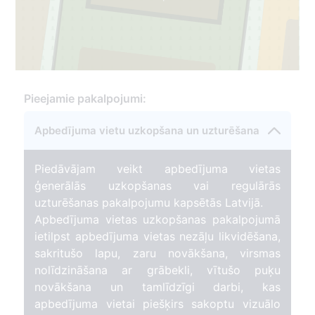
5
Pieejamie pakalpojumi:
91
Apbedījuma vietu uzkopšana un uzturēšana
Piedāvājam veikt apbedījuma vietas
ģenerālās uzkopšanas vai regulārās
uzturēšanas pakalpojumu kapsētās Latvijā.
Apbedījuma vietas uzkopšanas pakalpojumā
ietilpst apbedījuma vietas nezāļu likvidēšana,
sakritušo lapu, zaru novākšana, virsmas
nolīdzināšana ar grābekli, vītušo puķu
novākšana un tamlīdzīgi darbi, kas
apbedījuma vietai piešķirs sakoptu vizuālo