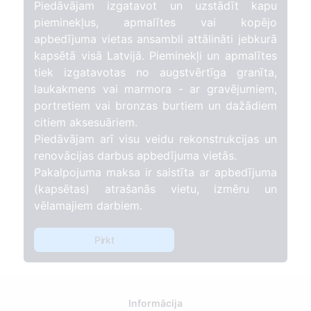
Piedāvājam izgatavot un uzstādīt kapu
pieminekļus, apmalītes vai kopējo
apbedījuma vietas ansambli attālināti jebkurā
kapsētā visā Latvijā. Pieminekļi un apmalītes
tiek izgatavotas no augstvērtīga granīta,
laukakmens vai marmora - ar gravējumiem,
portretiem vai bronzas burtiem un dažādiem
citiem aksesuāriem.
Piedāvājam arī visu veidu rekonstrukcijas un
renovācijas darbus apbedījuma vietās.
Pakalpojuma maksa ir saistīta ar apbedījuma
(kapsētas) atrašanās vietu, izmēru un
vēlamajiem darbiem.
Pirkt
Informācija