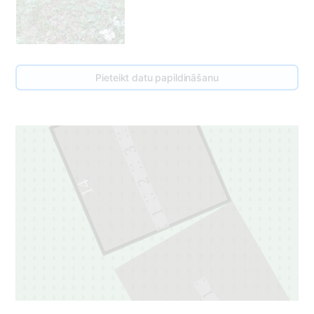
Pieteikt datu papildināšanu
4
3
2
14
1
1