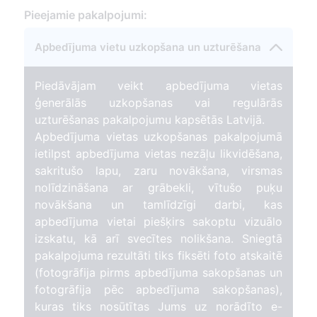
15
Pieejamie pakalpojumi:
Apbedījuma vietu uzkopšana un uzturēšana
Piedāvājam veikt apbedījuma vietas
ģenerālās uzkopšanas vai regulārās
uzturēšanas pakalpojumu kapsētās Latvijā.
Apbedījuma vietas uzkopšanas pakalpojumā
ietilpst apbedījuma vietas nezāļu likvidēšana,
sakritušo lapu, zaru novākšana, virsmas
nolīdzināšana ar grābekli, vītušo puķu
novākšana un tamlīdzīgi darbi, kas
apbedījuma vietai piešķirs sakoptu vizuālo
izskatu, kā arī svecītes nolikšana. Sniegtā
pakalpojuma rezultāti tiks fiksēti foto atskaitē
(fotogrāfija pirms apbedījuma sakopšanas un
fotogrāfija pēc apbedījuma sakopšanas),
kuras tiks nosūtītas Jums uz norādīto e-