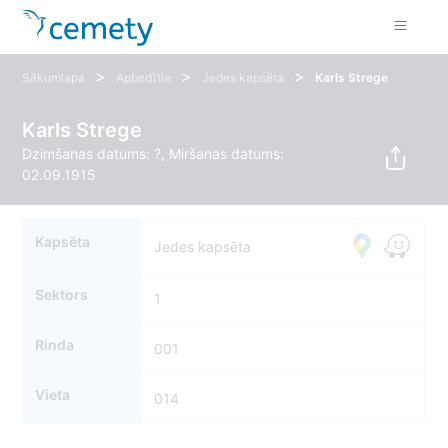
>
>
>
Sākumlapa
Apbedītie
Jedes kapsēta
Karls Strege
Karls Strege
Dzimšanas datums: ?, Miršanas datums:
02.09.1915
Kapsēta
Jedes kapsēta
Sektors
1
Rinda
001
Vieta
014