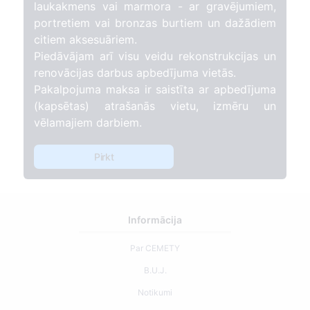
laukakmens vai marmora - ar gravējumiem,
portretiem vai bronzas burtiem un dažādiem
citiem aksesuāriem.
Piedāvājam arī visu veidu rekonstrukcijas un
renovācijas darbus apbedījuma vietās.
Pakalpojuma maksa ir saistīta ar apbedījuma
(kapsētas) atrašanās vietu, izmēru un
vēlamajiem darbiem.
Pirkt
Informācija
Par CEMETY
B.U.J.
Notikumi