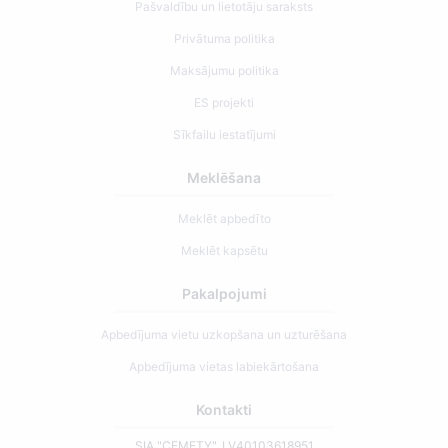
Pašvaldību un lietotāju saraksts
Privātuma politika
Maksājumu politika
ES projekti
Sīkfailu iestatījumi
Meklēšana
Meklēt apbedīto
Meklēt kapsētu
Pakalpojumi
Apbedījuma vietu uzkopšana un uzturēšana
Apbedījuma vietas labiekārtošana
Kontakti
SIA "CEMETY", LV40103618951