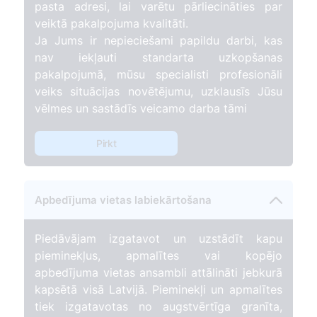
pasta adresi, lai varētu pārliecināties par
veiktā pakalpojuma kvalitāti.
Ja Jums ir nepieciešami papildu darbi, kas
nav iekļauti standarta uzkopšanas
pakalpojumā, mūsu specialisti profesionāli
veiks situācijas novētējumu, uzklausīs Jūsu
vēlmes un sastādīs veicamo darba tāmi
Pirkt
Apbedījuma vietas labiekārtošana
Piedāvājam izgatavot un uzstādīt kapu
pieminekļus, apmalītes vai kopējo
apbedījuma vietas ansambli attālināti jebkurā
kapsētā visā Latvijā. Pieminekļi un apmalītes
tiek izgatavotas no augstvērtīga granīta,