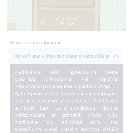
Anna Poriņa
1898 - 1965
4
19
Pieejamie pakalpojumi:
Apbedījuma vietu uzkopšana un uzturēšana
Piedāvājam veikt apbedījuma vietas
ģenerālās uzkopšanas vai regulārās
uzturēšanas pakalpojumu kapsētās Latvijā.
3
Apbedījuma vietas uzkopšanas pakalpojumā
ietilpst apbedījuma vietas nezāļu likvidēšana,
sakritušo lapu, zaru novākšana, virsmas
nolīdzināšana ar grābekli, vītušo puķu
novākšana un tamlīdzīgi darbi, kas
apbedījuma vietai piešķirs sakoptu vizuālo