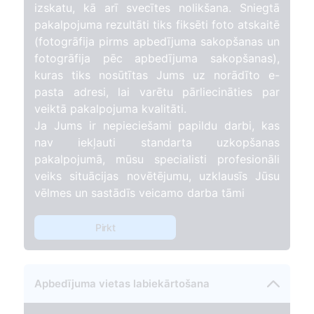
izskatu, kā arī svecītes nolikšana. Sniegtā
pakalpojuma rezultāti tiks fiksēti foto atskaitē
(fotogrāfija pirms apbedījuma sakopšanas un
fotogrāfija pēc apbedījuma sakopšanas),
kuras tiks nosūtītas Jums uz norādīto e-
pasta adresi, lai varētu pārliecināties par
veiktā pakalpojuma kvalitāti.
Ja Jums ir nepieciešami papildu darbi, kas
nav iekļauti standarta uzkopšanas
pakalpojumā, mūsu specialisti profesionāli
veiks situācijas novētējumu, uzklausīs Jūsu
vēlmes un sastādīs veicamo darba tāmi
Pirkt
Apbedījuma vietas labiekārtošana