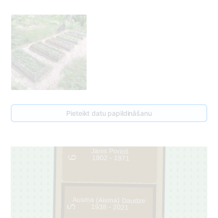
Pieteikt datu papildināšanu
Jānis Poriņš
1902 - 1971
6
Ausma (Aisma) Daudze
1938 - 2021
5