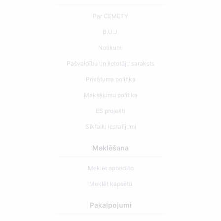
Par CEMETY
B.U.J.
Notikumi
Pašvaldību un lietotāju saraksts
Privātuma politika
Maksājumu politika
ES projekti
Sīkfailu iestatījumi
Meklēšana
Meklēt apbedīto
Meklēt kapsētu
Pakalpojumi