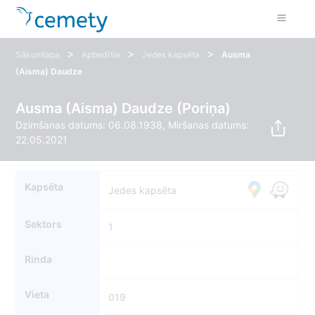
>
>
>
Sākumlapa
Apbedītie
Jedes kapsēta
Ausma
(Aisma) Daudze
Ausma (Aisma) Daudze (Poriņa)
Dzimšanas datums: 06.08.1938, Miršanas datums:
22.05.2021
Kapsēta
Jedes kapsēta
Sektors
1
Rinda
Vieta
019