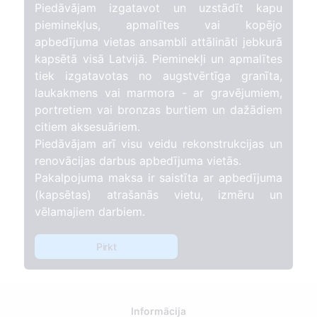
Piedāvājam izgatavot un uzstādīt kapu
pieminekļus, apmalītes vai kopējo
apbedījuma vietas ansambli attālināti jebkurā
kapsētā visā Latvijā. Pieminekļi un apmalītes
tiek izgatavotas no augstvērtīga granīta,
laukakmens vai marmora - ar gravējumiem,
portretiem vai bronzas burtiem un dažādiem
citiem aksesuāriem.
Piedāvājam arī visu veidu rekonstrukcijas un
renovācijas darbus apbedījuma vietās.
Pakalpojuma maksa ir saistīta ar apbedījuma
(kapsētas) atrašanās vietu, izmēru un
vēlamajiem darbiem.
Pirkt
Informācija