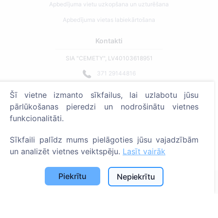
Apbedījuma vietu uzkopšana un uzturēšana
Apbedījuma vietas labiekārtošana
Kontakti
SIA "CEMETY", LV40103618951
371 29144816
info@cemety.lv
Šī vietne izmanto sīkfailus, lai uzlabotu jūsu
Strādājam visā Latvijā!
pārlūkošanas pieredzi un nodrošinātu vietnes
funkcionalitāti.
Sīkfaili palīdz mums pielāgoties jūsu vajadzībām
un analizēt vietnes veiktspēju.
Lasīt vairāk
Administratoriem
Piekrītu
Nepiekrītu
© 2013 - 2026 Cemety Visas tiesības aizsargātas
Privātuma politika un noteikumi.