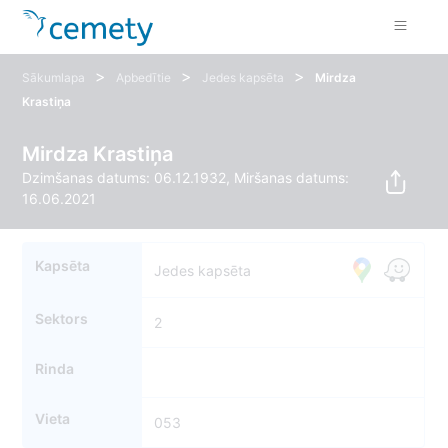
>
>
>
Sākumlapa
Apbedītie
Jedes kapsēta
Mirdza
Krastiņa
Mirdza Krastiņa
Dzimšanas datums: 06.12.1932, Miršanas datums:
16.06.2021
Kapsēta
Jedes kapsēta
Sektors
2
Rinda
Vieta
053