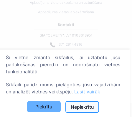
Apbedījuma vietu uzkopšana un uzturēšana
Apbedījuma vietas labiekārtošana
Kontakti
SIA "CEMETY", LV40103618951
371 29144816
info@cemety.lv
Šī vietne izmanto sīkfailus, lai uzlabotu jūsu
Strādājam visā Latvijā!
pārlūkošanas pieredzi un nodrošinātu vietnes
funkcionalitāti.
Sīkfaili palīdz mums pielāgoties jūsu vajadzībām
un analizēt vietnes veiktspēju.
Lasīt vairāk
Administratoriem
Piekrītu
Nepiekrītu
© 2013 - 2026 Cemety Visas tiesības aizsargātas
Privātuma politika un noteikumi.