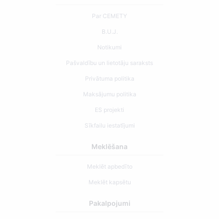
Par CEMETY
B.U.J.
Notikumi
Pašvaldību un lietotāju saraksts
Privātuma politika
Maksājumu politika
ES projekti
Sīkfailu iestatījumi
Meklēšana
Meklēt apbedīto
Meklēt kapsētu
Pakalpojumi