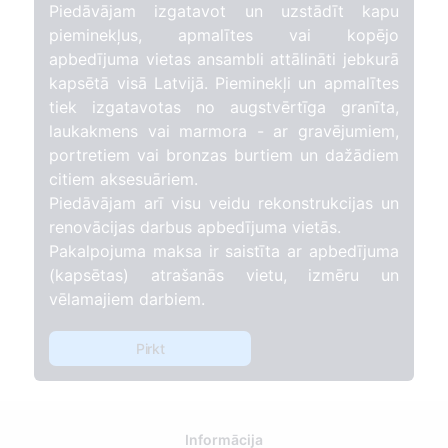
Piedāvājam izgatavot un uzstādīt kapu
pieminekļus, apmalītes vai kopējo
apbedījuma vietas ansambli attālināti jebkurā
kapsētā visā Latvijā. Pieminekļi un apmalītes
tiek izgatavotas no augstvērtīga granīta,
laukakmens vai marmora - ar gravējumiem,
portretiem vai bronzas burtiem un dažādiem
citiem aksesuāriem.
Piedāvājam arī visu veidu rekonstrukcijas un
renovācijas darbus apbedījuma vietās.
Pakalpojuma maksa ir saistīta ar apbedījuma
(kapsētas) atrašanās vietu, izmēru un
vēlamajiem darbiem.
Pirkt
Informācija