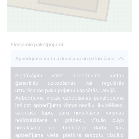
Pieejamie pakalpojumi:
Apbedījuma vietu uzkopšana un uzturēšana
Piedāvājam veikt apbedījuma vietas
ģenerālās uzkopšanas vai regulārās
uzturēšanas pakalpojumu kapsētās Latvijā.
Apbedījuma vietas uzkopšanas pakalpojumā
ietilpst apbedījuma vietas nezāļu likvidēšana,
sakritušo lapu, zaru novākšana, virsmas
nolīdzināšana ar grābekli, vītušo puķu
novākšana un tamlīdzīgi darbi, kas
apbedījuma vietai piešķirs sakoptu vizuālo