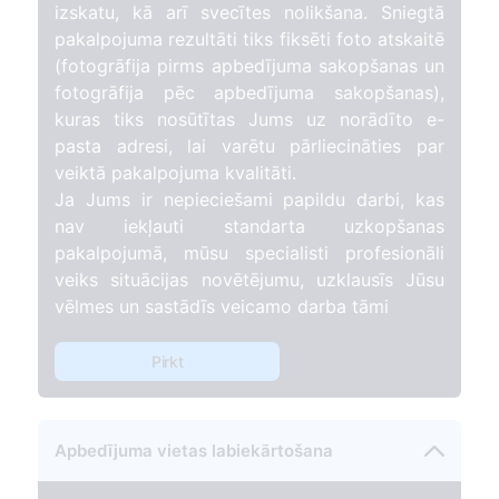
izskatu, kā arī svecītes nolikšana. Sniegtā
pakalpojuma rezultāti tiks fiksēti foto atskaitē
(fotogrāfija pirms apbedījuma sakopšanas un
fotogrāfija pēc apbedījuma sakopšanas),
kuras tiks nosūtītas Jums uz norādīto e-
pasta adresi, lai varētu pārliecināties par
veiktā pakalpojuma kvalitāti.
Ja Jums ir nepieciešami papildu darbi, kas
nav iekļauti standarta uzkopšanas
pakalpojumā, mūsu specialisti profesionāli
veiks situācijas novētējumu, uzklausīs Jūsu
vēlmes un sastādīs veicamo darba tāmi
Pirkt
Apbedījuma vietas labiekārtošana