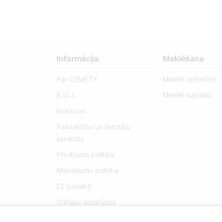
Informācija
Meklēšana
Par CEMETY
Meklēt apbedīto
B.U.J.
Meklēt kapsētu
Notikumi
Pašvaldību un lietotāju
saraksts
Privātuma politika
Maksājumu politika
ES projekti
Sīkfailu iestatījumi