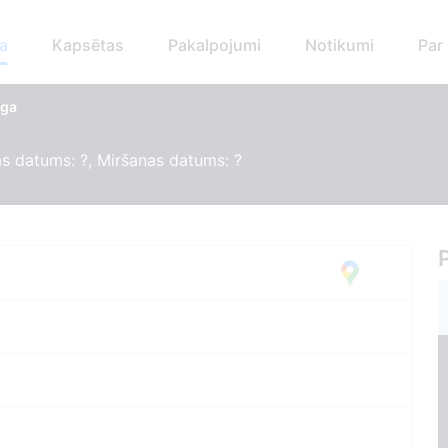
a
Kapsētas
Pakalpojumi
Notikumi
Par
rga
s datums: ?, Miršanas datums: ?