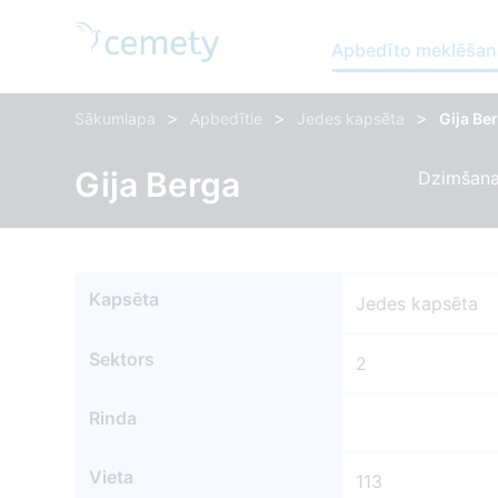
Apbedīto meklēšan
>
>
>
Sākumlapa
Apbedītie
Jedes kapsēta
Gija Be
Gija Berga
Dzimšana
Kapsēta
Jedes kapsēta
Sektors
2
Rinda
Vieta
113