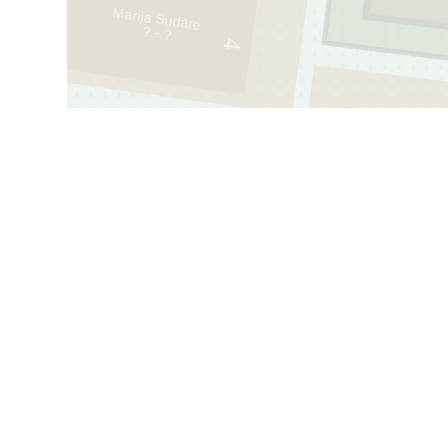
Marija Sudāre
? - ?
4
4
111