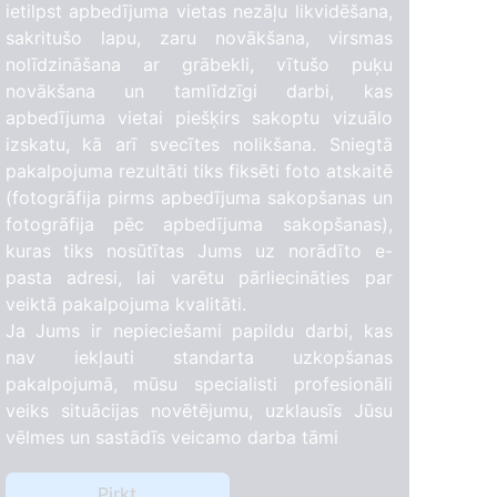
ietilpst apbedījuma vietas nezāļu likvidēšana,
sakritušo lapu, zaru novākšana, virsmas
nolīdzināšana ar grābekli, vītušo puķu
novākšana un tamlīdzīgi darbi, kas
apbedījuma vietai piešķirs sakoptu vizuālo
izskatu, kā arī svecītes nolikšana. Sniegtā
pakalpojuma rezultāti tiks fiksēti foto atskaitē
(fotogrāfija pirms apbedījuma sakopšanas un
fotogrāfija pēc apbedījuma sakopšanas),
kuras tiks nosūtītas Jums uz norādīto e-
pasta adresi, lai varētu pārliecināties par
veiktā pakalpojuma kvalitāti.
Ja Jums ir nepieciešami papildu darbi, kas
nav iekļauti standarta uzkopšanas
1
pakalpojumā, mūsu specialisti profesionāli
veiks situācijas novētējumu, uzklausīs Jūsu
vēlmes un sastādīs veicamo darba tāmi
Pirkt