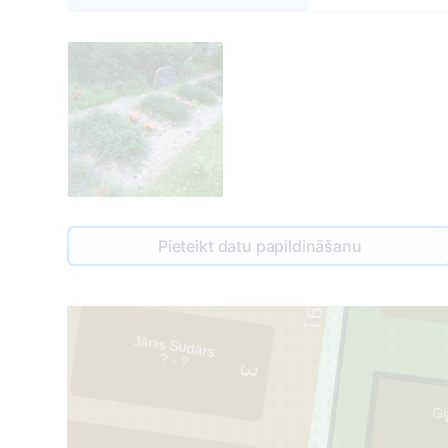
Pieteikt datu papildināšanu
91
Jānis Sudārs
? - ?
3
Gi