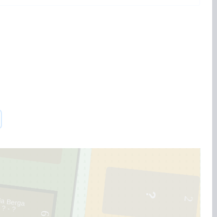
113
5
13
2
ja Berga
? - ?
6