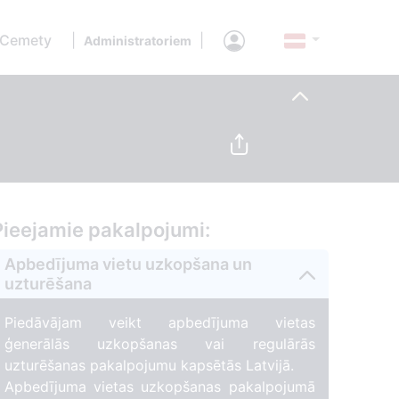
 Cemety
|
|
Administratoriem
Pieejamie pakalpojumi:
Apbedījuma vietu uzkopšana un
uzturēšana
Piedāvājam veikt apbedījuma vietas
ģenerālās uzkopšanas vai regulārās
uzturēšanas pakalpojumu kapsētās Latvijā.
Apbedījuma vietas uzkopšanas pakalpojumā