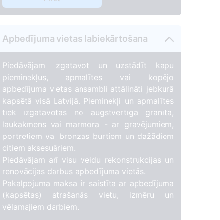
Apbedījuma vietas labiekārtošana
Piedāvājam izgatavot un uzstādīt kapu
pieminekļus, apmalītes vai kopējo
apbedījuma vietas ansambli attālināti jebkurā
kapsētā visā Latvijā. Pieminekļi un apmalītes
tiek izgatavotas no augstvērtīga granīta,
laukakmens vai marmora - ar gravējumiem,
portretiem vai bronzas burtiem un dažādiem
citiem aksesuāriem.
Piedāvājam arī visu veidu rekonstrukcijas un
renovācijas darbus apbedījuma vietās.
Pakalpojuma maksa ir saistīta ar apbedījuma
(kapsētas) atrašanās vietu, izmēru un
vēlamajiem darbiem.