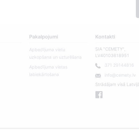
Pakalpojumi
Kontakti
SIA "CEMETY",
Apbedījuma vietu
LV40103618951
uzkopšana un uzturēšana
371 29144816
Apbedījuma vietas
labiekārtošana
info@cemety.lv
Strādājam visā Latvij