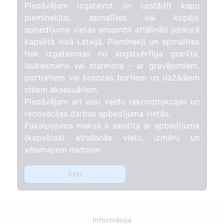
Piedāvājam izgatavot un uzstādīt kapu
pieminekļus, apmalītes vai kopējo
apbedījuma vietas ansambli attālināti jebkurā
kapsētā visā Latvijā. Pieminekļi un apmalītes
tiek izgatavotas no augstvērtīga granīta,
laukakmens vai marmora - ar gravējumiem,
portretiem vai bronzas burtiem un dažādiem
citiem aksesuāriem.
Piedāvājam arī visu veidu rekonstrukcijas un
renovācijas darbus apbedījuma vietās.
Pakalpojuma maksa ir saistīta ar apbedījuma
(kapsētas) atrašanās vietu, izmēru un
vēlamajiem darbiem.
Pirkt
Informācija