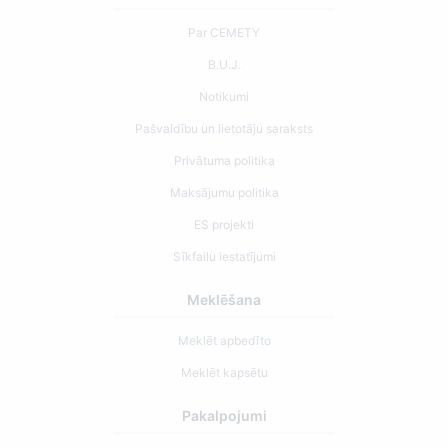
Par CEMETY
B.U.J.
Notikumi
Pašvaldību un lietotāju saraksts
Privātuma politika
Maksājumu politika
ES projekti
Sīkfailu iestatījumi
Meklēšana
Meklēt apbedīto
Meklēt kapsētu
Pakalpojumi