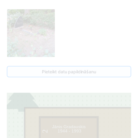
Pieteikt datu papildināšanu
Jānis Gradauskis
1944 - 1993
2