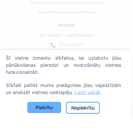
Apbedījuma vietu uzkopšana un uzturēšana
Apbedījuma vietas labiekārtošana
Kontakti
SIA "CEMETY", LV40103618951
371 29144816
info@cemety.lv
Šī vietne izmanto sīkfailus, lai uzlabotu jūsu
Strādājam visā Latvijā!
pārlūkošanas pieredzi un nodrošinātu vietnes
funkcionalitāti.
Sīkfaili palīdz mums pielāgoties jūsu vajadzībām
un analizēt vietnes veiktspēju.
Lasīt vairāk
Administratoriem
Piekrītu
Nepiekrītu
© 2013 - 2026 Cemety Visas tiesības aizsargātas
Privātuma politika un noteikumi.