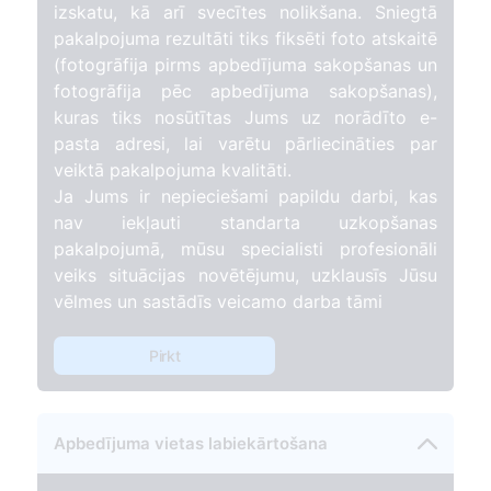
izskatu, kā arī svecītes nolikšana. Sniegtā
pakalpojuma rezultāti tiks fiksēti foto atskaitē
(fotogrāfija pirms apbedījuma sakopšanas un
fotogrāfija pēc apbedījuma sakopšanas),
kuras tiks nosūtītas Jums uz norādīto e-
pasta adresi, lai varētu pārliecināties par
veiktā pakalpojuma kvalitāti.
Ja Jums ir nepieciešami papildu darbi, kas
nav iekļauti standarta uzkopšanas
pakalpojumā, mūsu specialisti profesionāli
veiks situācijas novētējumu, uzklausīs Jūsu
vēlmes un sastādīs veicamo darba tāmi
Pirkt
Apbedījuma vietas labiekārtošana