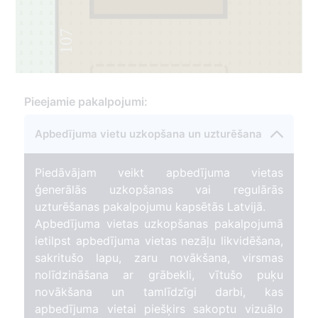
107
1
Pieejamie pakalpojumi:
Apbedījuma vietu uzkopšana un uzturēšana
Piedāvājam veikt apbedījuma vietas
ģenerālās uzkopšanas vai regulārās
uzturēšanas pakalpojumu kapsētās Latvijā.
Apbedījuma vietas uzkopšanas pakalpojumā
ietilpst apbedījuma vietas nezāļu likvidēšana,
sakritušo lapu, zaru novākšana, virsmas
nolīdzināšana ar grābekli, vītušo puķu
novākšana un tamlīdzīgi darbi, kas
apbedījuma vietai piešķirs sakoptu vizuālo