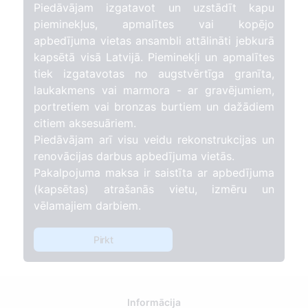
Piedāvājam izgatavot un uzstādīt kapu
pieminekļus, apmalītes vai kopējo
apbedījuma vietas ansambli attālināti jebkurā
kapsētā visā Latvijā. Pieminekļi un apmalītes
tiek izgatavotas no augstvērtīga granīta,
laukakmens vai marmora - ar gravējumiem,
portretiem vai bronzas burtiem un dažādiem
citiem aksesuāriem.
Piedāvājam arī visu veidu rekonstrukcijas un
renovācijas darbus apbedījuma vietās.
Pakalpojuma maksa ir saistīta ar apbedījuma
(kapsētas) atrašanās vietu, izmēru un
vēlamajiem darbiem.
Pirkt
Informācija