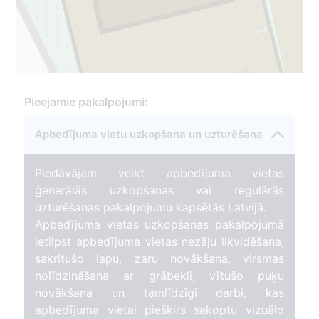
1
Pieejamie pakalpojumi:
2
Apbedījuma vietu uzkopšana un uzturēšana
Piedāvājam veikt apbedījuma vietas
ģenerālās uzkopšanas vai regulārās
uzturēšanas pakalpojumu kapsētās Latvijā.
Apbedījuma vietas uzkopšanas pakalpojumā
ietilpst apbedījuma vietas nezāļu likvidēšana,
sakritušo lapu, zaru novākšana, virsmas
nolīdzināšana ar grābekli, vītušo puķu
novākšana un tamlīdzīgi darbi, kas
apbedījuma vietai piešķirs sakoptu vizuālo