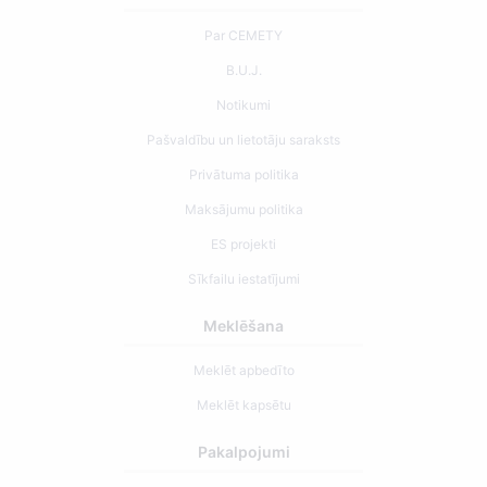
Par CEMETY
B.U.J.
Notikumi
Pašvaldību un lietotāju saraksts
Privātuma politika
Maksājumu politika
ES projekti
Sīkfailu iestatījumi
Meklēšana
Meklēt apbedīto
Meklēt kapsētu
Pakalpojumi