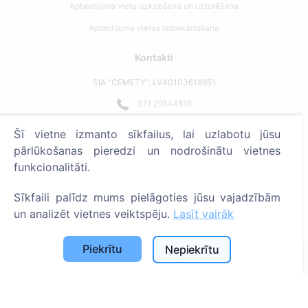
Apbedījuma vietu uzkopšana un uzturēšana
Apbedījuma vietas labiekārtošana
Kontakti
SIA "CEMETY", LV40103618951
371 29144816
info@cemety.lv
Šī vietne izmanto sīkfailus, lai uzlabotu jūsu
Strādājam visā Latvijā!
pārlūkošanas pieredzi un nodrošinātu vietnes
funkcionalitāti.
Sīkfaili palīdz mums pielāgoties jūsu vajadzībām
un analizēt vietnes veiktspēju.
Lasīt vairāk
Administratoriem
Piekrītu
Nepiekrītu
© 2013 - 2026 Cemety Visas tiesības aizsargātas
Privātuma politika un noteikumi.