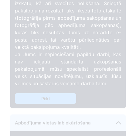
izskatu, kā arī svecītes nolikšana. Sniegtā
pakalpojuma rezultāti tiks fiksēti foto atskaitē
(fotogrāfija pirms apbedījuma sakopšanas un
fotogrāfija pēc apbedījuma sakopšanas),
kuras tiks nosūtītas Jums uz norādīto e-
pasta adresi, lai varētu pārliecināties par
veiktā pakalpojuma kvalitāti.
Ja Jums ir nepieciešami papildu darbi, kas
nav iekļauti standarta uzkopšanas
pakalpojumā, mūsu specialisti profesionāli
veiks situācijas novētējumu, uzklausīs Jūsu
vēlmes un sastādīs veicamo darba tāmi
Pirkt
Apbedījuma vietas labiekārtošana