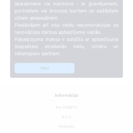
laukakmens vai marmora - ar gravējumiem,
portretiem vai bronzas burtiem un dažādiem
citiem aksesuāriem.
Piedāvājam arī visu veidu rekonstrukcijas un
renovācijas darbus apbedījuma vietās.
Pakalpojuma maksa ir saistīta ar apbedījuma
(kapsētas) atrašanās vietu, izmēru un
vēlamajiem darbiem.
Pirkt
Informācija
Par CEMETY
B.U.J.
Notikumi