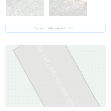
Pieteikt datu papildināšanu
14
13
12
11
10
9
8