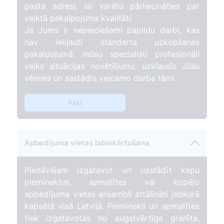
pasta adresi, lai varētu pārliecināties par
veiktā pakalpojuma kvalitāti.
Ja Jums ir nepieciešami papildu darbi, kas
nav iekļauti standarta uzkopšanas
pakalpojumā, mūsu specialisti profesionāli
veiks situācijas novētējumu, uzklausīs Jūsu
vēlmes un sastādīs veicamo darba tāmi
Pirkt
Apbedījuma vietas labiekārtošana
Piedāvājam izgatavot un uzstādīt kapu
pieminekļus, apmalītes vai kopējo
apbedījuma vietas ansambli attālināti jebkurā
kapsētā visā Latvijā. Pieminekļi un apmalītes
tiek izgatavotas no augstvērtīga granīta,