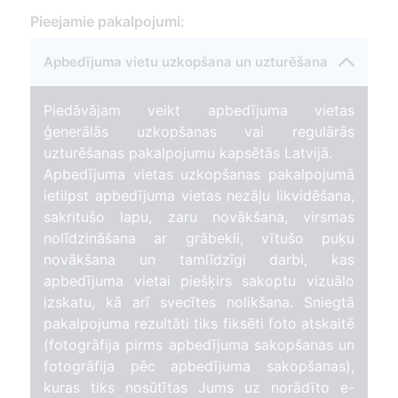
Pieejamie pakalpojumi:
57
Apbedījuma vietu uzkopšana un uzturēšana
Piedāvājam veikt apbedījuma vietas
ģenerālās uzkopšanas vai regulārās
uzturēšanas pakalpojumu kapsētās Latvijā.
Apbedījuma vietas uzkopšanas pakalpojumā
ietilpst apbedījuma vietas nezāļu likvidēšana,
sakritušo lapu, zaru novākšana, virsmas
nolīdzināšana ar grābekli, vītušo puķu
novākšana un tamlīdzīgi darbi, kas
apbedījuma vietai piešķirs sakoptu vizuālo
izskatu, kā arī svecītes nolikšana. Sniegtā
pakalpojuma rezultāti tiks fiksēti foto atskaitē
(fotogrāfija pirms apbedījuma sakopšanas un
fotogrāfija pēc apbedījuma sakopšanas),
kuras tiks nosūtītas Jums uz norādīto e-