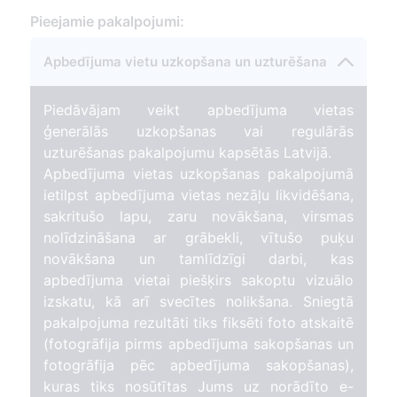
57
Pieejamie pakalpojumi:
Apbedījuma vietu uzkopšana un uzturēšana
Piedāvājam veikt apbedījuma vietas
ģenerālās uzkopšanas vai regulārās
uzturēšanas pakalpojumu kapsētās Latvijā.
Apbedījuma vietas uzkopšanas pakalpojumā
ietilpst apbedījuma vietas nezāļu likvidēšana,
sakritušo lapu, zaru novākšana, virsmas
nolīdzināšana ar grābekli, vītušo puķu
novākšana un tamlīdzīgi darbi, kas
apbedījuma vietai piešķirs sakoptu vizuālo
izskatu, kā arī svecītes nolikšana. Sniegtā
pakalpojuma rezultāti tiks fiksēti foto atskaitē
(fotogrāfija pirms apbedījuma sakopšanas un
fotogrāfija pēc apbedījuma sakopšanas),
kuras tiks nosūtītas Jums uz norādīto e-