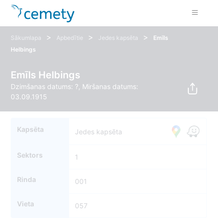
>
>
>
Sākumlapa
Apbedītie
Jedes kapsēta
Emīls
Helbings
Emīls Helbings
Dzimšanas datums: ?, Miršanas datums:
03.09.1915
Kapsēta
Jedes kapsēta
Sektors
1
Rinda
001
Vieta
057