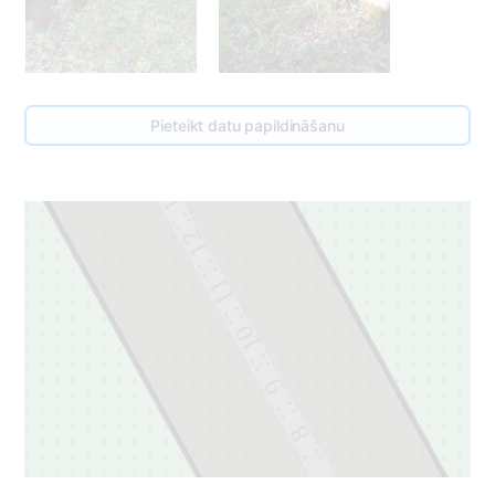
Pieteikt datu papildināšanu
13
12
11
10
9
8
7