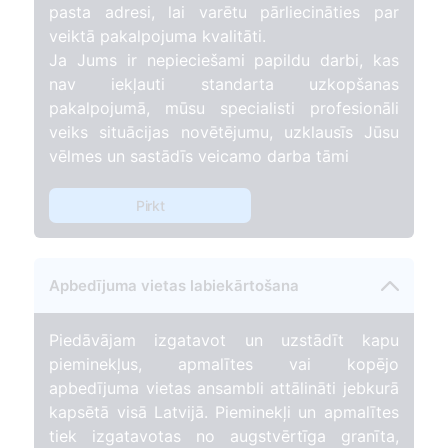
pasta adresi, lai varētu pārliecināties par
veiktā pakalpojuma kvalitāti.
Ja Jums ir nepieciešami papildu darbi, kas
nav iekļauti standarta uzkopšanas
pakalpojumā, mūsu specialisti profesionāli
veiks situācijas novētējumu, uzklausīs Jūsu
vēlmes un sastādīs veicamo darba tāmi
Pirkt
Apbedījuma vietas labiekārtošana
Piedāvājam izgatavot un uzstādīt kapu
pieminekļus, apmalītes vai kopējo
apbedījuma vietas ansambli attālināti jebkurā
kapsētā visā Latvijā. Pieminekļi un apmalītes
tiek izgatavotas no augstvērtīga granīta,