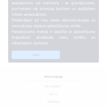
laukakmens vai marmora - ar gravējumiem,
portretiem vai bronzas burtiem un dažādiem
citiem aksesuāriem.
Piedāvājam arī visu veidu rekonstrukcijas un
renovācijas darbus apbedījuma vietās.
Pakalpojuma maksa ir saistīta ar apbedījuma
(kapsētas) atrašanās vietu, izmēru un
vēlamajiem darbiem.
Pirkt
Informācija
Par CEMETY
B.U.J.
Notikumi