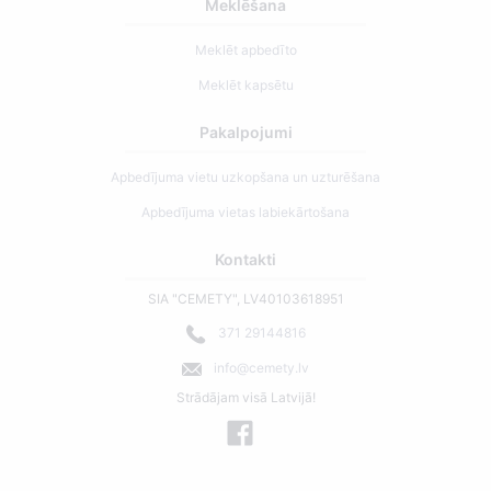
Meklēšana
Meklēt apbedīto
Meklēt kapsētu
Pakalpojumi
Apbedījuma vietu uzkopšana un uzturēšana
Apbedījuma vietas labiekārtošana
Kontakti
SIA "CEMETY", LV40103618951
371 29144816
info@cemety.lv
Strādājam visā Latvijā!