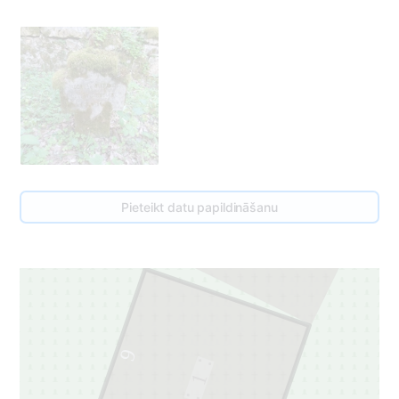
8
Pieteikt datu papildināšanu
1
9
1