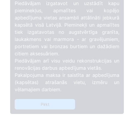
Piedāvājam izgatavot un uzstādīt kapu
pieminekļus, apmalītes vai kopējo
apbedījuma vietas ansambli attālināti jebkurā
kapsētā visā Latvijā. Pieminekļi un apmalītes
tiek izgatavotas no augstvērtīga granīta,
laukakmens vai marmora - ar gravējumiem,
portretiem vai bronzas burtiem un dažādiem
citiem aksesuāriem.
Piedāvājam arī visu veidu rekonstrukcijas un
renovācijas darbus apbedījuma vietās.
Pakalpojuma maksa ir saistīta ar apbedījuma
(kapsētas) atrašanās vietu, izmēru un
vēlamajiem darbiem.
Pirkt