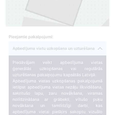
56
Pieejamie pakalpojumi:
10
Apbedījuma vietu uzkopšana un uzturēšana
Piedāvājam veikt apbedījuma vietas
ģenerālās uzkopšanas vai regulārās
uzturēšanas pakalpojumu kapsētās Latvijā.
Apbedījuma vietas uzkopšanas pakalpojumā
ietilpst apbedījuma vietas nezāļu likvidēšana,
sakritušo lapu, zaru novākšana, virsmas
nolīdzināšana ar grābekli, vītušo puķu
novākšana un tamlīdzīgi darbi, kas
apbedījuma vietai piešķirs sakoptu vizuālo