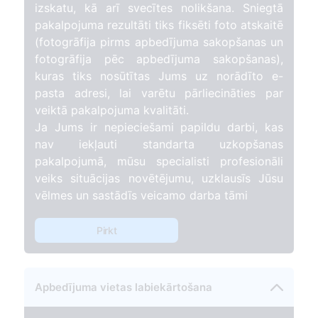
izskatu, kā arī svecītes nolikšana. Sniegtā
pakalpojuma rezultāti tiks fiksēti foto atskaitē
(fotogrāfija pirms apbedījuma sakopšanas un
fotogrāfija pēc apbedījuma sakopšanas),
kuras tiks nosūtītas Jums uz norādīto e-
pasta adresi, lai varētu pārliecināties par
veiktā pakalpojuma kvalitāti.
Ja Jums ir nepieciešami papildu darbi, kas
nav iekļauti standarta uzkopšanas
pakalpojumā, mūsu specialisti profesionāli
veiks situācijas novētējumu, uzklausīs Jūsu
vēlmes un sastādīs veicamo darba tāmi
Pirkt
Apbedījuma vietas labiekārtošana