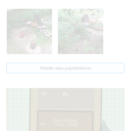
Pieteikt datu papildināšanu
4
Alma Kukulis
1911 - 1989
3