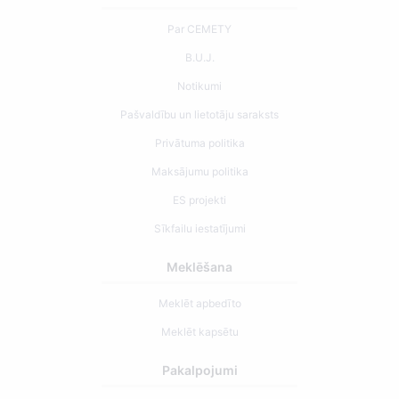
Par CEMETY
B.U.J.
Notikumi
Pašvaldību un lietotāju saraksts
Privātuma politika
Maksājumu politika
ES projekti
Sīkfailu iestatījumi
Meklēšana
Meklēt apbedīto
Meklēt kapsētu
Pakalpojumi