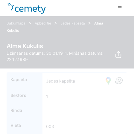
>
>
>
Sākumlapa
Apbedītie
Jedes kapsēta
Alma
Kukulis
Alma Kukulis
Dzimšanas datums: 30.01.1911, Miršanas datums:
22.12.1989
Kapsēta
Jedes kapsēta
Sektors
1
Rinda
Vieta
003