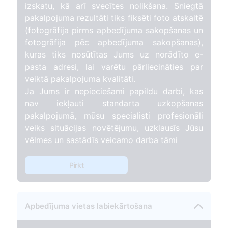
izskatu, kā arī svecītes nolikšana. Sniegtā
pakalpojuma rezultāti tiks fiksēti foto atskaitē
(fotogrāfija pirms apbedījuma sakopšanas un
fotogrāfija pēc apbedījuma sakopšanas),
kuras tiks nosūtītas Jums uz norādīto e-
pasta adresi, lai varētu pārliecināties par
veiktā pakalpojuma kvalitāti.
Ja Jums ir nepieciešami papildu darbi, kas
nav iekļauti standarta uzkopšanas
pakalpojumā, mūsu specialisti profesionāli
veiks situācijas novētējumu, uzklausīs Jūsu
vēlmes un sastādīs veicamo darba tāmi
Pirkt
Apbedījuma vietas labiekārtošana