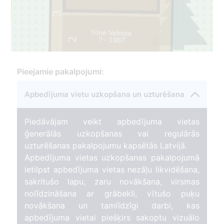
3
Trīne Velniņa
? - 1967
2
Pieejamie pakalpojumi:
Apbedījuma vietu uzkopšana un uzturēšana
Piedāvājam veikt apbedījuma vietas
ģenerālās uzkopšanas vai regulārās
uzturēšanas pakalpojumu kapsētās Latvijā.
Apbedījuma vietas uzkopšanas pakalpojumā
ietilpst apbedījuma vietas nezāļu likvidēšana,
sakritušo lapu, zaru novākšana, virsmas
nolīdzināšana ar grābekli, vītušo puķu
novākšana un tamlīdzīgi darbi, kas
apbedījuma vietai piešķirs sakoptu vizuālo