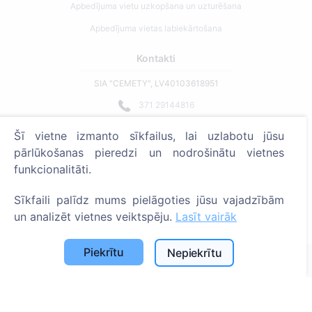
Apbedījuma vietu uzkopšana un uzturēšana
Apbedījuma vietas labiekārtošana
Kontakti
SIA "CEMETY", LV40103618951
371 29144816
info@cemety.lv
Šī vietne izmanto sīkfailus, lai uzlabotu jūsu
Strādājam visā Latvijā!
pārlūkošanas pieredzi un nodrošinātu vietnes
funkcionalitāti.
Sīkfaili palīdz mums pielāgoties jūsu vajadzībām
un analizēt vietnes veiktspēju.
Lasīt vairāk
Administratoriem
Piekrītu
Nepiekrītu
© 2013 - 2026 Cemety Visas tiesības aizsargātas
Privātuma politika un noteikumi.