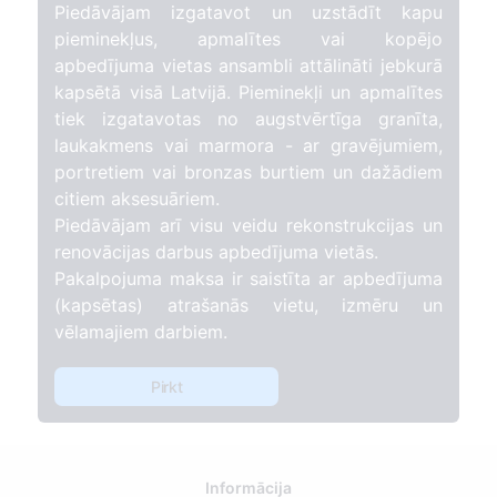
Piedāvājam izgatavot un uzstādīt kapu
pieminekļus, apmalītes vai kopējo
apbedījuma vietas ansambli attālināti jebkurā
kapsētā visā Latvijā. Pieminekļi un apmalītes
tiek izgatavotas no augstvērtīga granīta,
laukakmens vai marmora - ar gravējumiem,
portretiem vai bronzas burtiem un dažādiem
citiem aksesuāriem.
Piedāvājam arī visu veidu rekonstrukcijas un
renovācijas darbus apbedījuma vietās.
Pakalpojuma maksa ir saistīta ar apbedījuma
(kapsētas) atrašanās vietu, izmēru un
vēlamajiem darbiem.
Pirkt
Informācija