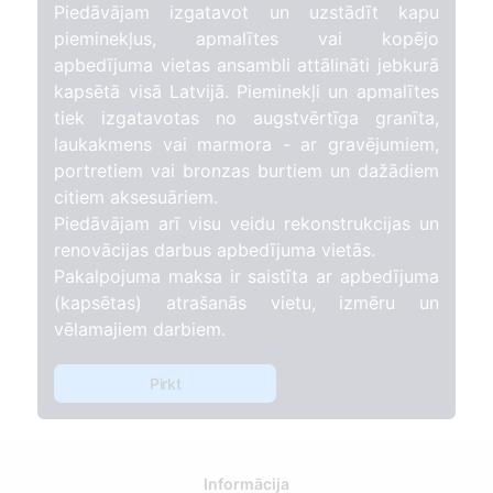
Piedāvājam izgatavot un uzstādīt kapu
pieminekļus, apmalītes vai kopējo
apbedījuma vietas ansambli attālināti jebkurā
kapsētā visā Latvijā. Pieminekļi un apmalītes
tiek izgatavotas no augstvērtīga granīta,
laukakmens vai marmora - ar gravējumiem,
portretiem vai bronzas burtiem un dažādiem
citiem aksesuāriem.
Piedāvājam arī visu veidu rekonstrukcijas un
renovācijas darbus apbedījuma vietās.
Pakalpojuma maksa ir saistīta ar apbedījuma
(kapsētas) atrašanās vietu, izmēru un
vēlamajiem darbiem.
Pirkt
Informācija