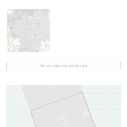
Pieteikt datu papildināšanu
69
1
68
1