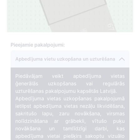
67
1
Pieejamie pakalpojumi:
Apbedījuma vietu uzkopšana un uzturēšana
Piedāvājam veikt apbedījuma vietas
ģenerālās uzkopšanas vai regulārās
uzturēšanas pakalpojumu kapsētās Latvijā.
Apbedījuma vietas uzkopšanas pakalpojumā
ietilpst apbedījuma vietas nezāļu likvidēšana,
sakritušo lapu, zaru novākšana, virsmas
nolīdzināšana ar grābekli, vītušo puķu
novākšana un tamlīdzīgi darbi, kas
apbedījuma vietai piešķirs sakoptu vizuālo