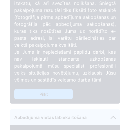
izskatu, kā arī svecītes nolikšana. Sniegtā
pakalpojuma rezultāti tiks fiksēti foto atskaitē
(fotogrāfija pirms apbedījuma sakopšanas un
fotogrāfija pēc apbedījuma sakopšanas),
kuras tiks nosūtītas Jums uz norādīto e-
pasta adresi, lai varētu pārliecināties par
veiktā pakalpojuma kvalitāti.
Ja Jums ir nepieciešami papildu darbi, kas
nav iekļauti standarta uzkopšanas
pakalpojumā, mūsu specialisti profesionāli
veiks situācijas novētējumu, uzklausīs Jūsu
vēlmes un sastādīs veicamo darba tāmi
Pirkt
Apbedījuma vietas labiekārtošana