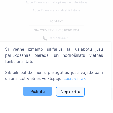
Apbedījuma vietu uzkopšana un uzturēšana
Apbedījuma vietas labiekārtošana
Kontakti
SIA "CEMETY", LV40103618951
371 29144816
info@cemety.lv
Šī vietne izmanto sīkfailus, lai uzlabotu jūsu
Strādājam visā Latvijā!
pārlūkošanas pieredzi un nodrošinātu vietnes
funkcionalitāti.
Sīkfaili palīdz mums pielāgoties jūsu vajadzībām
un analizēt vietnes veiktspēju.
Lasīt vairāk
Administratoriem
Piekrītu
Nepiekrītu
© 2013 - 2026 Cemety Visas tiesības aizsargātas
Privātuma politika un noteikumi.