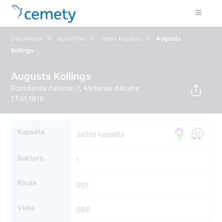
>
>
>
Sākumlapa
Apbedītie
Jedes kapsēta
Augusts
Kollings
Augusts Kollings
Dzimšanas datums: ?, Miršanas datums:
17.01.1916
Kapsēta
Jedes kapsēta
Sektors
1
Rinda
001
Vieta
068