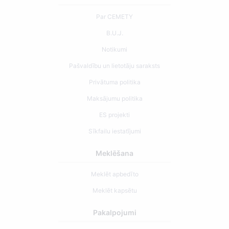
Par CEMETY
B.U.J.
Notikumi
Pašvaldību un lietotāju saraksts
Privātuma politika
Maksājumu politika
ES projekti
Sīkfailu iestatījumi
Meklēšana
Meklēt apbedīto
Meklēt kapsētu
Pakalpojumi