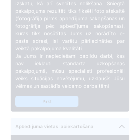
izskatu, kā arī svecītes nolikšana. Sniegtā
pakalpojuma rezultāti tiks fiksēti foto atskaitē
(fotogrāfija pirms apbedījuma sakopšanas un
fotogrāfija pēc apbedījuma sakopšanas),
kuras tiks nosūtītas Jums uz norādīto e-
pasta adresi, lai varētu pārliecināties par
veiktā pakalpojuma kvalitāti.
Ja Jums ir nepieciešami papildu darbi, kas
nav iekļauti standarta uzkopšanas
pakalpojumā, mūsu specialisti profesionāli
veiks situācijas novētējumu, uzklausīs Jūsu
vēlmes un sastādīs veicamo darba tāmi
Pirkt
Apbedījuma vietas labiekārtošana