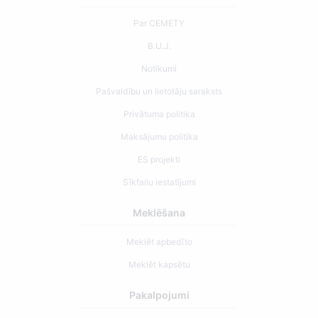
Par CEMETY
B.U.J.
Notikumi
Pašvaldību un lietotāju saraksts
Privātuma politika
Maksājumu politika
ES projekti
Sīkfailu iestatījumi
Meklēšana
Meklēt apbedīto
Meklēt kapsētu
Pakalpojumi