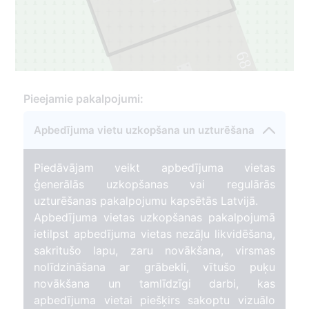
68
1
Pieejamie pakalpojumi:
Apbedījuma vietu uzkopšana un uzturēšana
Piedāvājam veikt apbedījuma vietas
ģenerālās uzkopšanas vai regulārās
uzturēšanas pakalpojumu kapsētās Latvijā.
Apbedījuma vietas uzkopšanas pakalpojumā
ietilpst apbedījuma vietas nezāļu likvidēšana,
sakritušo lapu, zaru novākšana, virsmas
nolīdzināšana ar grābekli, vītušo puķu
novākšana un tamlīdzīgi darbi, kas
apbedījuma vietai piešķirs sakoptu vizuālo