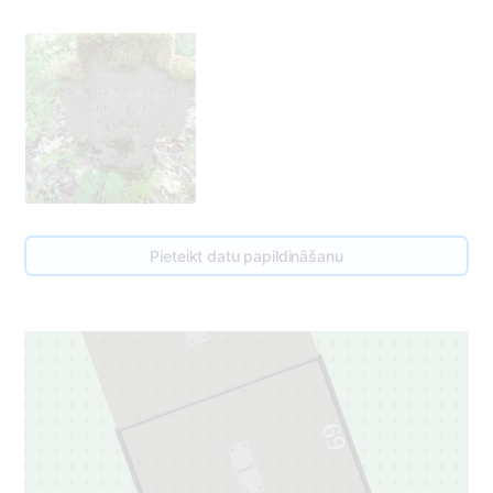
Pieteikt datu papildināšanu
70
1
69
1