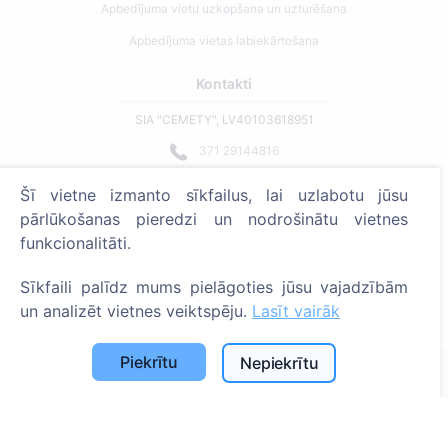
Apbedījuma vietu uzkopšana un uzturēšana
Apbedījuma vietas labiekārtošana
Kontakti
SIA "CEMETY", LV40103618951
371 29144816
info@cemety.lv
Šī vietne izmanto sīkfailus, lai uzlabotu jūsu
Strādājam visā Latvijā!
pārlūkošanas pieredzi un nodrošinātu vietnes
funkcionalitāti.
Sīkfaili palīdz mums pielāgoties jūsu vajadzībām
un analizēt vietnes veiktspēju.
Lasīt vairāk
Administratoriem
Piekrītu
Nepiekrītu
© 2013 - 2026 Cemety Visas tiesības aizsargātas
Privātuma politika un noteikumi.