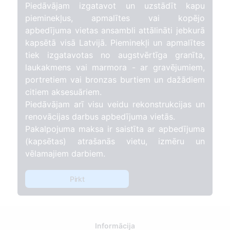
Piedāvājam izgatavot un uzstādīt kapu
pieminekļus, apmalītes vai kopējo
apbedījuma vietas ansambli attālināti jebkurā
kapsētā visā Latvijā. Pieminekļi un apmalītes
tiek izgatavotas no augstvērtīga granīta,
laukakmens vai marmora - ar gravējumiem,
portretiem vai bronzas burtiem un dažādiem
citiem aksesuāriem.
Piedāvājam arī visu veidu rekonstrukcijas un
renovācijas darbus apbedījuma vietās.
Pakalpojuma maksa ir saistīta ar apbedījuma
(kapsētas) atrašanās vietu, izmēru un
vēlamajiem darbiem.
Pirkt
Informācija