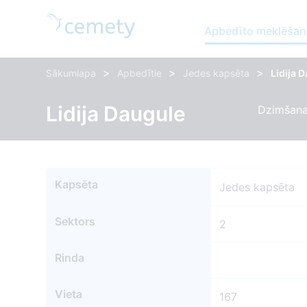
Apbedīto meklēšan
>
>
>
Sākumlapa
Apbedītie
Jedes kapsēta
Lidija 
Lidija Daugule
Dzimšana
Kapsēta
Jedes kapsēta
Sektors
2
Rinda
Vieta
167