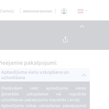
 Cemety
|
|
Administratoriem
Pieejamie pakalpojumi:
Apbedījuma vietu uzkopšana un
uzturēšana
Piedāvājam veikt apbedījuma vietas
ģenerālās uzkopšanas vai regulārās
uzturēšanas pakalpojumu kapsētās Latvijā.
Apbedījuma vietas uzkopšanas pakalpojumā