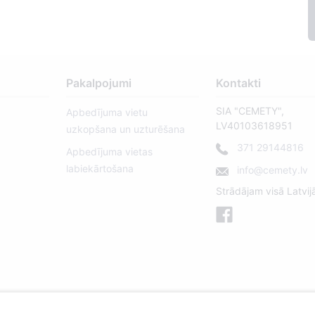
Pakalpojumi
Kontakti
SIA "CEMETY",
Apbedījuma vietu
LV40103618951
uzkopšana un uzturēšana
371 29144816
Apbedījuma vietas
labiekārtošana
info@cemety.lv
Strādājam visā Latvij