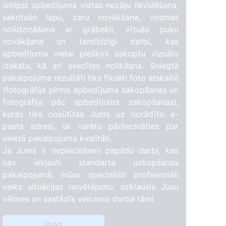
ietilpst apbedījuma vietas nezāļu likvidēšana,
sakritušo lapu, zaru novākšana, virsmas
nolīdzināšana ar grābekli, vītušo puķu
novākšana un tamlīdzīgi darbi, kas
apbedījuma vietai piešķirs sakoptu vizuālo
izskatu, kā arī svecītes nolikšana. Sniegtā
pakalpojuma rezultāti tiks fiksēti foto atskaitē
(fotogrāfija pirms apbedījuma sakopšanas un
fotogrāfija pēc apbedījuma sakopšanas),
kuras tiks nosūtītas Jums uz norādīto e-
pasta adresi, lai varētu pārliecināties par
veiktā pakalpojuma kvalitāti.
Ja Jums ir nepieciešami papildu darbi, kas
nav iekļauti standarta uzkopšanas
pakalpojumā, mūsu specialisti profesionāli
veiks situācijas novētējumu, uzklausīs Jūsu
vēlmes un sastādīs veicamo darba tāmi
Pirkt