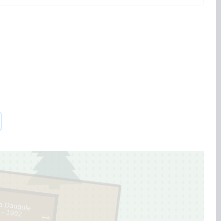
ja Daugule
 - 1992
1