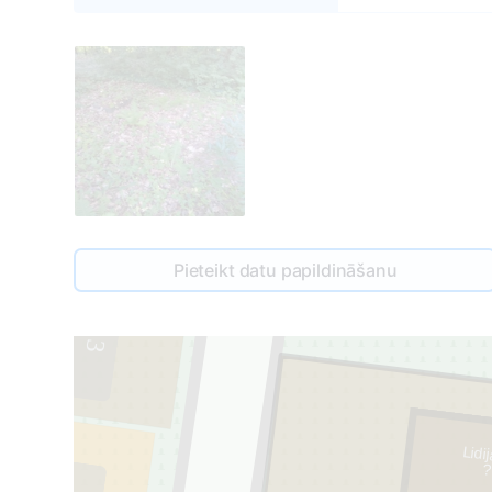
163
Pieteikt datu papildināšanu
3
Lidi
?