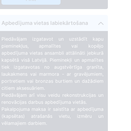
Apbedījuma vietas labiekārtošana
Piedāvājam izgatavot un uzstādīt kapu
pieminekļus, apmalītes vai kopējo
apbedījuma vietas ansambli attālināti jebkurā
kapsētā visā Latvijā. Pieminekļi un apmalītes
tiek izgatavotas no augstvērtīga granīta,
laukakmens vai marmora - ar gravējumiem,
portretiem vai bronzas burtiem un dažādiem
citiem aksesuāriem.
Piedāvājam arī visu veidu rekonstrukcijas un
renovācijas darbus apbedījuma vietās.
Pakalpojuma maksa ir saistīta ar apbedījuma
(kapsētas) atrašanās vietu, izmēru un
vēlamajiem darbiem.