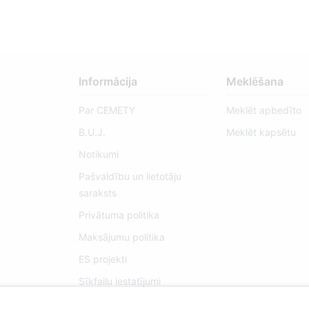
Informācija
Meklēšana
Par CEMETY
Meklēt apbedīto
B.U.J.
Meklēt kapsētu
Notikumi
Pašvaldību un lietotāju
saraksts
Privātuma politika
Maksājumu politika
ES projekti
Sīkfailu iestatījumi