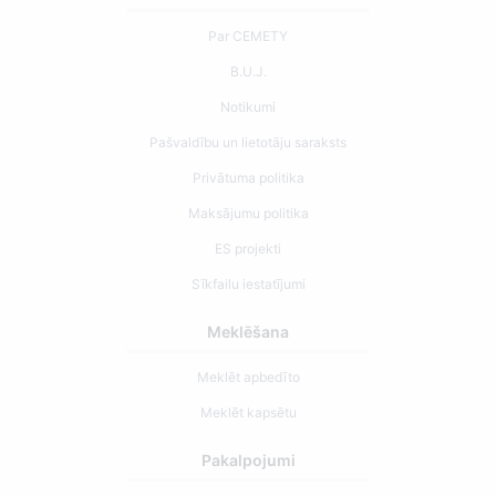
Par CEMETY
B.U.J.
Notikumi
Pašvaldību un lietotāju saraksts
Privātuma politika
Maksājumu politika
ES projekti
Sīkfailu iestatījumi
Meklēšana
Meklēt apbedīto
Meklēt kapsētu
Pakalpojumi