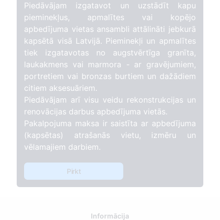
Piedāvājam izgatavot un uzstādīt kapu
pieminekļus, apmalītes vai kopējo
apbedījuma vietas ansambli attālināti jebkurā
kapsētā visā Latvijā. Pieminekļi un apmalītes
tiek izgatavotas no augstvērtīga granīta,
laukakmens vai marmora - ar gravējumiem,
portretiem vai bronzas burtiem un dažādiem
citiem aksesuāriem.
Piedāvājam arī visu veidu rekonstrukcijas un
renovācijas darbus apbedījuma vietās.
Pakalpojuma maksa ir saistīta ar apbedījuma
(kapsētas) atrašanās vietu, izmēru un
vēlamajiem darbiem.
Pirkt
Informācija