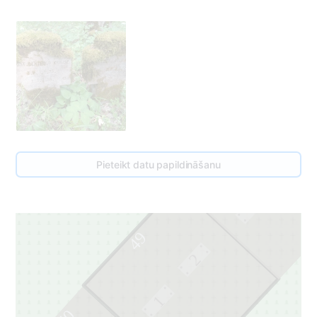
47
48
Pieteikt datu papildināšanu
1
49
2
1