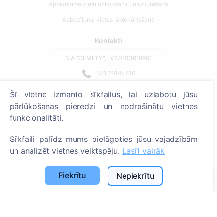
Apbedījuma vietu uzkopšana un uzturēšana
Apbedījuma vietas labiekārtošana
Kontakti
SIA "CEMETY", LV40103618951
371 29144816
info@cemety.lv
Šī vietne izmanto sīkfailus, lai uzlabotu jūsu
Strādājam visā Latvijā!
pārlūkošanas pieredzi un nodrošinātu vietnes
funkcionalitāti.
Sīkfaili palīdz mums pielāgoties jūsu vajadzībām
un analizēt vietnes veiktspēju.
Lasīt vairāk
Administratoriem
Piekrītu
Nepiekrītu
© 2013 - 2026 Cemety Visas tiesības aizsargātas
Privātuma politika un noteikumi.