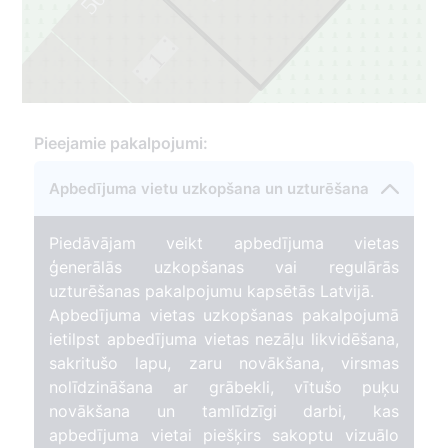
50
1
1
Pieejamie pakalpojumi:
Apbedījuma vietu uzkopšana un uzturēšana
Piedāvājam veikt apbedījuma vietas
ģenerālās uzkopšanas vai regulārās
uzturēšanas pakalpojumu kapsētās Latvijā.
Apbedījuma vietas uzkopšanas pakalpojumā
ietilpst apbedījuma vietas nezāļu likvidēšana,
sakritušo lapu, zaru novākšana, virsmas
nolīdzināšana ar grābekli, vītušo puķu
novākšana un tamlīdzīgi darbi, kas
apbedījuma vietai piešķirs sakoptu vizuālo