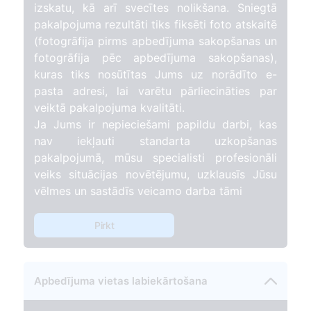
izskatu, kā arī svecītes nolikšana. Sniegtā
pakalpojuma rezultāti tiks fiksēti foto atskaitē
(fotogrāfija pirms apbedījuma sakopšanas un
fotogrāfija pēc apbedījuma sakopšanas),
kuras tiks nosūtītas Jums uz norādīto e-
pasta adresi, lai varētu pārliecināties par
veiktā pakalpojuma kvalitāti.
Ja Jums ir nepieciešami papildu darbi, kas
nav iekļauti standarta uzkopšanas
pakalpojumā, mūsu specialisti profesionāli
veiks situācijas novētējumu, uzklausīs Jūsu
vēlmes un sastādīs veicamo darba tāmi
Pirkt
Apbedījuma vietas labiekārtošana