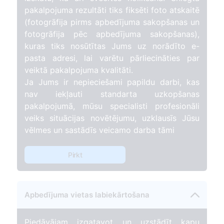
pakalpojuma rezultāti tiks fiksēti foto atskaitē
(fotogrāfija pirms apbedījuma sakopšanas un
fotogrāfija pēc apbedījuma sakopšanas),
kuras tiks nosūtītas Jums uz norādīto e-
pasta adresi, lai varētu pārliecināties par
veiktā pakalpojuma kvalitāti.
Ja Jums ir nepieciešami papildu darbi, kas
nav iekļauti standarta uzkopšanas
pakalpojumā, mūsu specialisti profesionāli
veiks situācijas novētējumu, uzklausīs Jūsu
vēlmes un sastādīs veicamo darba tāmi
Pirkt
Apbedījuma vietas labiekārtošana
Piedāvājam izgatavot un uzstādīt kapu