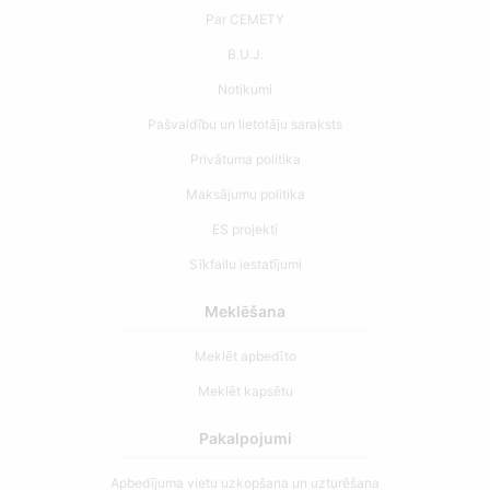
Par CEMETY
B.U.J.
Notikumi
Pašvaldību un lietotāju saraksts
Privātuma politika
Maksājumu politika
ES projekti
Sīkfailu iestatījumi
Meklēšana
Meklēt apbedīto
Meklēt kapsētu
Pakalpojumi
Apbedījuma vietu uzkopšana un uzturēšana