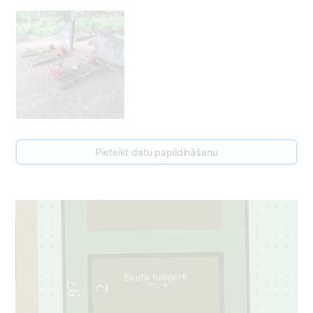
Pieteikt datu papildināšanu
3
Biruta Krēģere
97
? - ?
2