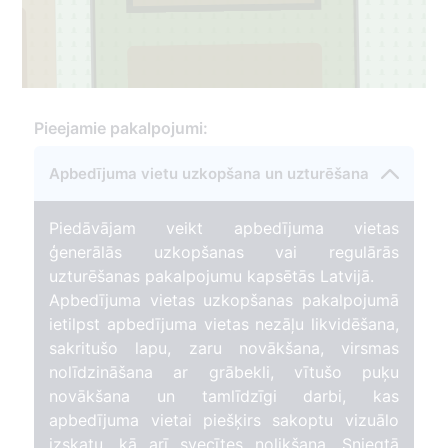
1
Pieejamie pakalpojumi:
Apbedījuma vietu uzkopšana un uzturēšana
Piedāvājam veikt apbedījuma vietas
ģenerālās uzkopšanas vai regulārās
uzturēšanas pakalpojumu kapsētās Latvijā.
Apbedījuma vietas uzkopšanas pakalpojumā
ietilpst apbedījuma vietas nezāļu likvidēšana,
sakritušo lapu, zaru novākšana, virsmas
nolīdzināšana ar grābekli, vītušo puķu
novākšana un tamlīdzīgi darbi, kas
apbedījuma vietai piešķirs sakoptu vizuālo
izskatu, kā arī svecītes nolikšana. Sniegtā