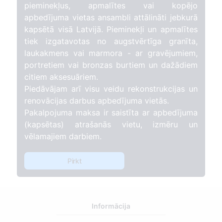
pieminekļus, apmalītes vai kopējo
apbedījuma vietas ansambli attālināti jebkurā
kapsētā visā Latvijā. Pieminekļi un apmalītes
tiek izgatavotas no augstvērtīga granīta,
laukakmens vai marmora - ar gravējumiem,
portretiem vai bronzas burtiem un dažādiem
citiem aksesuāriem.
Piedāvājam arī visu veidu rekonstrukcijas un
renovācijas darbus apbedījuma vietās.
Pakalpojuma maksa ir saistīta ar apbedījuma
(kapsētas) atrašanās vietu, izmēru un
vēlamajiem darbiem.
Pirkt
Informācija