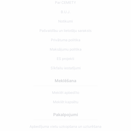
Par CEMETY
B.U.J.
Notikumi
Pašvaldību un lietotāju saraksts
Privātuma politika
Maksājumu politika
ES projekti
Sīkfailu iestatījumi
Meklēšana
Meklēt apbedīto
Meklēt kapsētu
Pakalpojumi
Apbedījuma vietu uzkopšana un uzturēšana