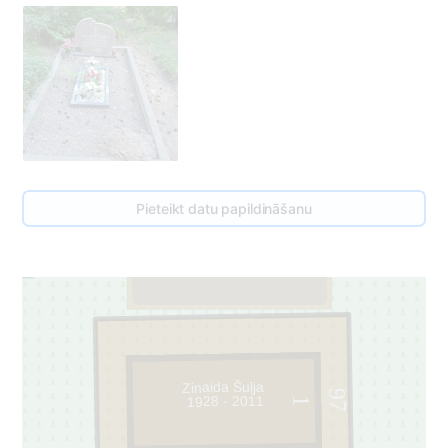
Pieteikt datu papildināšanu
99
1
Zinaida Šuļja
97
1928 - 2011
1