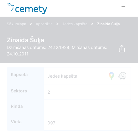
>
>
>
Sākumlapa
Apbedītie
Jedes kapsēta
Zinaida Šuļja
Zinaida Šuļja
Dzimšanas datums: 24.12.1928, Miršanas datums:
24.10.2011
Kapsēta
Jedes kapsēta
Sektors
2
Rinda
Vieta
097