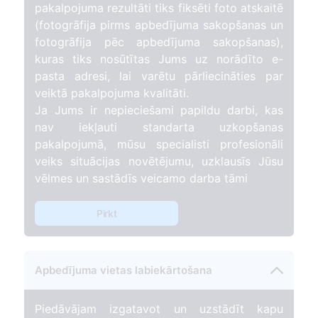
pakalpojuma rezultāti tiks fiksēti foto atskaitē
(fotogrāfija pirms apbedījuma sakopšanas un
fotogrāfija pēc apbedījuma sakopšanas),
kuras tiks nosūtītas Jums uz norādīto e-
pasta adresi, lai varētu pārliecināties par
veiktā pakalpojuma kvalitāti.
Ja Jums ir nepieciešami papildu darbi, kas
nav iekļauti standarta uzkopšanas
pakalpojumā, mūsu specialisti profesionāli
veiks situācijas novētējumu, uzklausīs Jūsu
vēlmes un sastādīs veicamo darba tāmi
Pirkt
Apbedījuma vietas labiekārtošana
Piedāvājam izgatavot un uzstādīt kapu