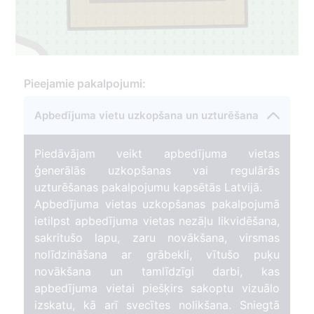
Pieejamie pakalpojumi:
Apbedījuma vietu uzkopšana un uzturēšana
Piedāvājam veikt apbedījuma vietas
ģenerālās uzkopšanas vai regulārās
uzturēšanas pakalpojumu kapsētās Latvijā.
Apbedījuma vietas uzkopšanas pakalpojumā
ietilpst apbedījuma vietas nezāļu likvidēšana,
sakritušo lapu, zaru novākšana, virsmas
nolīdzināšana ar grābekli, vītušo puķu
novākšana un tamlīdzīgi darbi, kas
apbedījuma vietai piešķirs sakoptu vizuālo
izskatu, kā arī svecītes nolikšana. Sniegtā