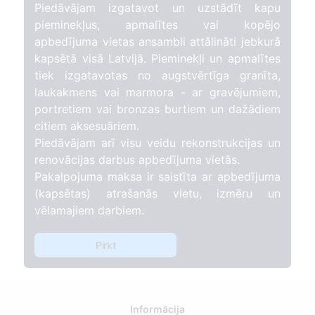
Piedāvājam izgatavot un uzstādīt kapu
pieminekļus, apmalītes vai kopējo
apbedījuma vietas ansambli attālināti jebkurā
kapsētā visā Latvijā. Pieminekļi un apmalītes
tiek izgatavotas no augstvērtīga granīta,
laukakmens vai marmora - ar gravējumiem,
portretiem vai bronzas burtiem un dažādiem
citiem aksesuāriem.
Piedāvājam arī visu veidu rekonstrukcijas un
renovācijas darbus apbedījuma vietās.
Pakalpojuma maksa ir saistīta ar apbedījuma
(kapsētas) atrašanās vietu, izmēru un
vēlamajiem darbiem.
Pirkt
Informācija