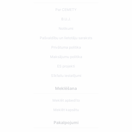
Par CEMETY
B.U.J.
Notikumi
Pašvaldību un lietotāju saraksts
Privātuma politika
Maksājumu politika
ES projekti
Sīkfailu iestatījumi
Meklēšana
Meklēt apbedīto
Meklēt kapsētu
Pakalpojumi