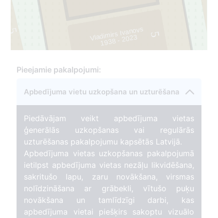
Vladimirs Ivanovs
5
5
1938 - 2023
3
Pieejamie pakalpojumi:
Apbedījuma vietu uzkopšana un uzturēšana
Piedāvājam veikt apbedījuma vietas
ģenerālās uzkopšanas vai regulārās
uzturēšanas pakalpojumu kapsētās Latvijā.
Apbedījuma vietas uzkopšanas pakalpojumā
ietilpst apbedījuma vietas nezāļu likvidēšana,
sakritušo lapu, zaru novākšana, virsmas
nolīdzināšana ar grābekli, vītušo puķu
novākšana un tamlīdzīgi darbi, kas
apbedījuma vietai piešķirs sakoptu vizuālo