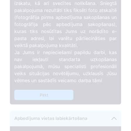
izskatu, kā arī svecītes nolikšana. Sniegtā
pakalpojuma rezultāti tiks fiksēti foto atskaitē
(fotogrāfija pirms apbedījuma sakopšanas un
fotogrāfija pēc apbedījuma sakopšanas),
kuras tiks nosūtītas Jums uz norādīto e-
pasta adresi, lai varētu pārliecināties par
veiktā pakalpojuma kvalitāti.
Ja Jums ir nepieciešami papildu darbi, kas
nav iekļauti standarta uzkopšanas
pakalpojumā, mūsu specialisti profesionāli
veiks situācijas novētējumu, uzklausīs Jūsu
vēlmes un sastādīs veicamo darba tāmi
Pirkt
Apbedījuma vietas labiekārtošana