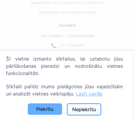
Apbedījuma vietu uzkopšana un uzturēšana
Apbedījuma vietas labiekārtošana
Kontakti
SIA "CEMETY", LV40103618951
371 29144816
info@cemety.lv
Šī vietne izmanto sīkfailus, lai uzlabotu jūsu
Strādājam visā Latvijā!
pārlūkošanas pieredzi un nodrošinātu vietnes
funkcionalitāti.
Sīkfaili palīdz mums pielāgoties jūsu vajadzībām
un analizēt vietnes veiktspēju.
Lasīt vairāk
Administratoriem
Piekrītu
Nepiekrītu
© 2013 - 2026 Cemety Visas tiesības aizsargātas
Privātuma politika un noteikumi.